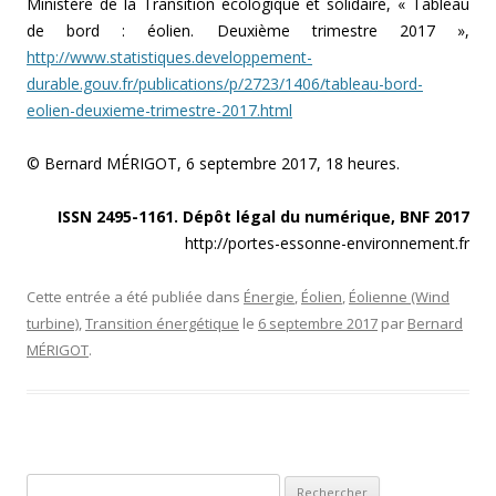
Ministère de la Transition écologique et solidaire, « Tableau
de bord : éolien. Deuxième trimestre 2017 »,
http://www.statistiques.developpement-
durable.gouv.fr/publications/p/2723/1406/tableau-bord-
eolien-deuxieme-trimestre-2017.html
© Bernard MÉRIGOT, 6 septembre 2017, 18 heures.
ISSN 2495-1161. Dépôt légal du numérique, BNF 2017
http://portes-essonne-environnement.fr
Cette entrée a été publiée dans
Énergie
,
Éolien
,
Éolienne (Wind
turbine)
,
Transition énergétique
le
6 septembre 2017
par
Bernard
MÉRIGOT
.
Rechercher :