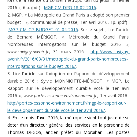
lors de la séance du conseil métropolitain du jeudi 18 février
2016 », 6 p. (pdf) :
MGP CM DPO 18-02-2016
.
2. MGP, « La Métropole du Grand Paris a adopté son premier
budget ! », communiqué de presse, 1er avril 2016, 1p. (pdf) :
.
MGP CM CP BUDGET 01-04-2016
. Sur le sujet , lire l’article
de Bernard MÉRIGOT, « Métropole du Grand Paris.
Nombreuses interrogations sur le budget 2016 »,
www.savigny-avenir.fr
, 31 mars 2016 :
http://www.savigny-
avenir.fr/2016/03/31/metropole-du-grand-paris-nombreuses-
interrogations-sur-le-budget-2016/
.
3. Lire l’article sur l’adoption du Rapport de développement
durable 2016 : Sylvie MONNIOTTE-MÉRIGOT, « MGP. Le
Rapport sur le développement durable voté le 1er avril
2016 »,
www.portes-essonne-environenment.fr
, 1er avril 2016 :
http://portes-essonne-environnement.fr/mgp-le-rapport-sur-
le-developpement-durable-vote-le-1er-avril-2016/
.
4. En ce mois d’avril 2016, la métropole vient tout juste de se
doter d’un directeur général des services en la personne de
Thomas DEGOS, ancien préfet du Morbihan. Les postes