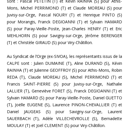
sont : Pascal PETETIN (T) et Kévin RAINHA (S) pour Athis-
Mons, Michel PERRIMOND (T) et Claude MOREAU (S) pour
Juvisy-sur-Orge, Pascal NOURY (T) et Henrique PINTO (S)
pour Morangis, Franck DEGIOANNI (T) et Sylvain HAMARD
(S) pour Paray-Vieille-Poste, Jean-Charles HENRY (T) et Eric
MEHLHORN (S) pour Savigny-sur-Orge, Jérôme BERENGER
(T) et Christèle GIRAUD (S) pour Viry-Châtillon.
Au Syndicat de l’Orge (ex-SIVOA), les représentants issus de la
CALPE sont : Julien DUMAINE (T), Aline DURAND (S), Kévin
RAINHA (T) et Julienne GEOFFROY (S) pour Athis-Mons, Robin
REDA (T), Claude MOREAU (S), Michel PERRIMOND (T) et
Francis SAINT-PIERRE (S) pour Juvisy-sur-Orge, Nathalie
LALLIER (T), Geneviève FORET (S), Franck DEGIOANNI (T) et
Sylvain HAMARD (S) pour Paray-Vieille-Poste, Daniel GUETTO
(T), Joëlle EUGENE (S), Laurence PINON-CHEVALLIER (T) et
Daniel JAUGEAS (S) pour Savigny-sur-Orge, Laurent
SAUERBACH (T), Adèle VILLECHEVROLLE (S), Bernadette
MOULAY (T) et Joël CLEMENT (S) pour Viry-Châtillon.