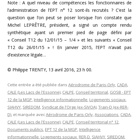
Note : A quel niveau de compétences les fonctionnaires de
l’administration de l’EPT n° 12 sont-ils recrutés ? C’est la
question que l’on peut se poser lorsque l’on constate que
Michel LEPRÊTRE, président, a signé un compte rendu
synthétique ayant un premier pied de page défini par
« Conseil T12 du 12/01/15 – 1/4 » et les suivants « Conseil
T12 du 26/01/15 » ! En janvier 2015, l’EPT n’avait pas
d’existence légale…
© Philippe TRENTY, 13 avril 2016, 23 h 00.
Cette entrée a été publiée dans
Aérodrome de Paris-Orly
,
CADA
,
CALE (Les Lacs de l'Essonne)
,
CALPE
,
Conseil territorial
,
GOSB - EPT
12 de la MGP
,
Intelligence informationnelle
,
Logements sociaux
,
SIAHVY
,
SIREDOM
,
Syndicat de l'Orge (ex-SIVOA)
,
Train-D (ex-RER-
D)
, et marquée avec
Aérodrome de Paris-Orly
,
Associations
,
CADA
,
CALE (Les Lacs de l'Essonne)
,
CALPE
,
Conseil territorial n° 12
,
Documents publics
,
EPT 12 de la MGP
,
Intelligence
informationnelle
,
Logements sociaux
,
RER-D
,
SIAHVY
,
SIREDOM
,