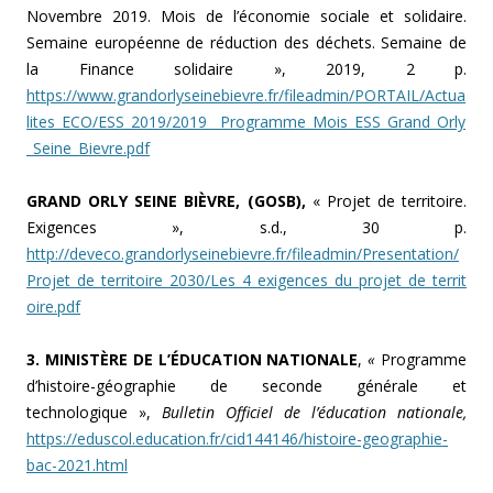
Novembre 2019. Mois de l’économie sociale et solidaire.
Semaine européenne de réduction des déchets. Semaine de
la Finance solidaire », 2019, 2 p.
https://www.grandorlyseinebievre.fr/fileadmin/PORTAIL/Actua
lites_ECO/ESS_2019/2019__Programme_Mois_ESS_Grand_Orly
_Seine_Bievre.pdf
GRAND ORLY SEINE BIÈVRE, (GOSB),
« Projet de territoire.
Exigences », s.d., 30 p.
http://deveco.grandorlyseinebievre.fr/fileadmin/Presentation/
Projet_de_territoire_2030/Les_4_exigences_du_projet_de_territ
oire.pdf
3. MINISTÈRE DE L’ÉDUCATION NATIONALE
,
«
Programme
d’histoire-géographie de seconde générale et
technologique »,
Bulletin Officiel de l’éducation nationale,
https://eduscol.education.fr/cid144146/histoire-geographie-
bac-2021.html