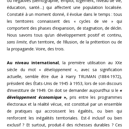
ou négatives (démographie, emploi, logement, niveau de vie,
éducation, santé…) qui affectent une population localisée.
Constaté à un moment donné, il évolue dans le temps : tous
les territoires connaissent des « cycles de vie » qui
comportent des phases d’expansion, de stagnation, de déclin.
Nous savons tous qu’un développement positif et continu,
sans limite,
d’un territoire, de l’illusion, de la prétention ou de
la propagande. Voire, des trois.
Au niveau international
, la première utilisation au XXe
siècle du mot «
développement »
, avec sa signification
actuelle, semble être due à Harry TRUMAN (1884-1972),
président des États-Unis de 1945 à 1953, lors de son discours
d’investiture de 1949. On doit se demander aujourd’hui si le
«
développement économique
»,
pris entre les programmes
électoraux et la réalité vécue, est constitué par un ensemble
de pratiques qui accroissent les égalités, ou bien qui
renforcent les inégalités territoriales. Est-il inclusif ou bien
exclusif ? Et surtout, produit-il des richesses durables ? Ces