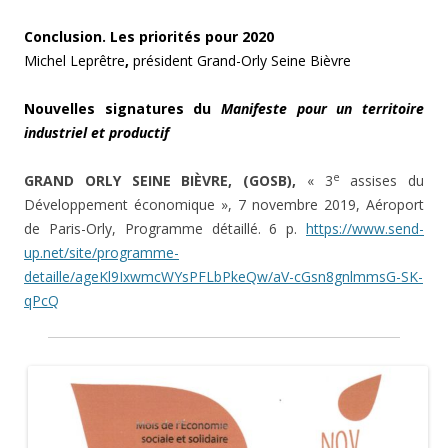
Conclusion. Les priorités pour 2020
Michel Leprêtre
,
président Grand-Orly Seine Bièvre
Nouvelles signatures du
Manifeste pour un territoire
industriel et productif
e
GRAND ORLY SEINE BIÈVRE, (GOSB),
« 3
assises du
Développement économique », 7 novembre 2019, Aéroport
de Paris-Orly, Programme détaillé. 6 p.
https://www.send-
up.net/site/programme-
detaille/ageKl9IxwmcWYsPFLbPkeQw/aV-cGsn8gnlmmsG-SK-
qPcQ