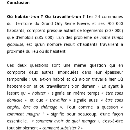
Conclusion
Où habite-t-on ? Ou travaille-t-on ?
Les 24 communes
du territoire du Grand Orly Seine Bièvre, et ses 700 000
habitants, comptent presque autant de logements (307 000)
que d’emplois (285 000). L’un des problème de
notre temps
globalisé,
est qu’un nombre réduit d’habitants travaillent à
proximité du lieu où ils habitent.
Ces deux questions sont une même question qui en
comporte deux autres, imbriquées dans leur épaisseur
temporelle : Où a-t-on habité et où a-t-on travaillé hier Où
habitera-t-on et où travaillerons t-on demain ? En ayant à
l’esprit qu’
« habiter »
signifie en même temps
« être sans
domicile »,
et que
« travailler »
signifie aussi
« être sans
emploi, être au chômage ».
Tout comme la question
«
comment maigrir ? »
signifie pour beaucoup, d’une façon
essentielle, «
comment avoir de quoi manger »,
c’est-à-dire
tout simplement «
comment subsister ? »