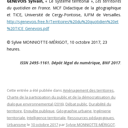
GENEVOIS Sylvain,
« Le système territorial »,
Les territoires
du quotidien en France.
MCF Didactique de la géographique
et TICE, Université de Cergy-Pontoise, IUFM de Versailles.
http://sgenevois.free.fr/Territoires%20du%20quotidien%20et
%20TICE_Genevois.pdf
© Sylvie MONNIOTTE-MÉRIGOT, 10 octobre 2017, 23
heures.
ISSN 2495-1161. Dépôt légal du numérique, BNF 2017
.
Cette entrée a été publiée dans
Aménagement des territoires
,
Charte de la participation du public et de la démocratisation du
dialogue environnemental (2016)
,
Débat public
,
Durabilité du
territoire
,
Enquête publique
,
Géographie urbaine
,
Ingénierie
territoriale
,
Intelligence territoriale
,
Ressources pédagogiques
,
Urbanisme
le
10 octobre 2017
par
Sylvie MONNIOTTE-MÉRIGOT
.