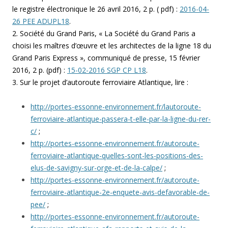
le registre électronique le 26 avril 2016, 2 p. ( pdf) :
2016-04-
26 PEE ADUPL18
.
2. Société du Grand Paris, « La Société du Grand Paris a
choisi les maîtres d’œuvre et les architectes de la ligne 18 du
Grand Paris Express », communiqué de presse, 15 février
2016, 2 p. (pdf) :
15-02-2016 SGP CP L18
.
3. Sur le projet d’autoroute ferroviaire Atlantique, lire :
http://portes-essonne-environnement.fr/lautoroute-
ferroviaire-atlantique-passera-t-elle-par-la-ligne-du-rer-
c/
;
http://portes-essonne-environnement.fr/autoroute-
ferroviaire-atlantique-quelles-sont-les-positions-des-
elus-de-savigny-sur-orge-et-de-la-calpe/
;
http://portes-essonne-environnement.fr/autoroute-
ferroviaire-atlantique-2e-enquete-avis-defavorable-de-
pee/
;
http://portes-essonne-environnement.fr/autoroute-