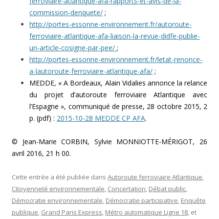
ferroviaire-atlantique-afa-rapports-et-avis-de-la-
commission-denquete/
;
http://portes-essonne-environnement.fr/autoroute-
ferroviaire-atlantique-afa-liaison-la-revue-didfe-publie-
un-article-cosigne-par-pee/
;
http://portes-essonne-environnement.fr/letat-renonce-
a-lautoroute-ferroviaire-atlantique-afa/
;
MEDDE, « A Bordeaux, Alain Vidalies annonce la relance
du projet d’autoroute ferroviaire Atlantique avec
l’Espagne », communiqué de presse, 28 octobre 2015, 2
p. (pdf) :
2015-10-28 MEDDE CP AFA
.
© Jean-Marie CORBIN, Sylvie MONNIOTTE-MÉRIGOT, 26
avril 2016, 21 h 00.
Cette entrée a été publiée dans
Autoroute ferroviaire Atlantique
,
Citoyenneté environnementale
,
Concertation
,
Débat public
,
Démocratie environnementale
,
Démocratie participative
,
Enquête
publique
,
Grand Paris Express
,
Métro automatique Ligne 18
, et