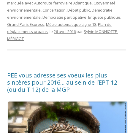
marquée avec
Autoroute ferroviaire Atlantique
,
Citoyenneté
environnementale
,
Concertation
,
Débat public
,
Démocratie
environnementale
,
Démocratie participative
,
Enquête publique
,
Grand Paris Express
,
Métro automatique Ligne 18
,
Plan de
déplacements urbains
, le
26 avril 2016
par
Sylvie MONNIOTTE-
MÉRIGOT
.
PEE vous adresse ses voeux les plus
sincères pour 2016… au sein de l’EPT 12
(ou du T 12) de la MGP