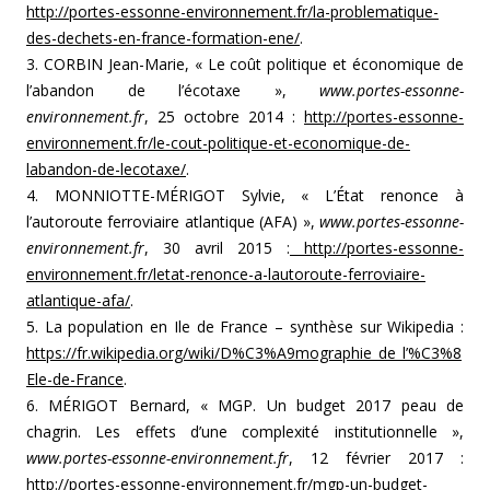
http://portes-essonne-environnement.fr/la-problematique-
des-dechets-en-france-formation-ene/
.
3. CORBIN Jean-Marie, « Le coût politique et économique de
l’abandon de l’écotaxe »,
www.portes-essonne-
environnement.fr
, 25 octobre 2014 :
http://portes-essonne-
environnement.fr/le-cout-politique-et-economique-de-
labandon-de-lecotaxe/
.
4. MONNIOTTE-MÉRIGOT Sylvie, « L’État renonce à
l’autoroute ferroviaire atlantique (AFA) »,
www.portes-essonne-
environnement.fr
, 30 avril 2015 :
http://portes-essonne-
environnement.fr/letat-renonce-a-lautoroute-ferroviaire-
atlantique-afa/
.
5. La population en Ile de France – synthèse sur Wikipedia :
https://fr.wikipedia.org/wiki/D%C3%A9mographie_de_l’%C3%8
Ele-de-France
.
6. MÉRIGOT Bernard, « MGP. Un budget 2017 peau de
chagrin. Les effets d’une complexité institutionnelle »,
www.portes-essonne-environnement.fr
, 12 février 2017 :
http://portes-essonne-environnement.fr/mgp-un-budget-