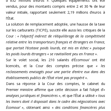
à 652 millions d’euros »
. Quelques équipements ont été
vendus, pour des montants compris entre 2 et 30 % de leur
valeur initiale, rapportant seulement 2,19 millions d’euros à
l’État.
La solution de remplacement adoptée, une hausse de la taxe
sur les carburants (TICPE), suscite elle aussi les critiques de la
Cour :
« l’objectif indirect de rééquilibrage de la compétitivité
relative entre les transporteurs français et étrangers en France,
que portait l’écotaxe poids lourds, est mis en échec » puisque
les poids lourds étrangers « se ravitaillent peu en France »
.
Sur le volet social, les 210 salariés d’Écomouv’ ont été
licenciés, et la Cour des comptes précise que
« les
reclassements envisagés pour une partie d’entre eux dans des
établissements publics de l’État n’ont pas prospéré ».
Dans sa réponse à la Cour des comptes, le cabinet du
Premier ministre affirme que cette décision a fait l’objet d’
«
analyses juridiques et financières »
, et que l’État a utilisé
« tous
les leviers dont il disposait dans le cadre des négociations avec
Écomouv’ »
, obtenant ainsi «
des conditions financières plus