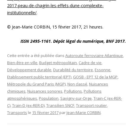
2017-peau-de-chagrin-les-effets-dune-complexite-
institutionnelle/
.
© Jean-Marie CORBIN, 15 février 2017, 21 heures.
ISSN 2495-1161. Dépôt légal du numérique, BNF 2017.
Cette entrée a été publiée dans
Autoroute ferroviaire Atlantique
,
Bien-être en ville
,
Budget métropolitain
,
Cadre de vie
,
Développement durable
,
Durabilité du territoire
,
Essonne
,
Etablissement public territorial (EPT)
,
GOSB - EPT 12 de la MGP
,
Métropole du Grand Paris (MGP)
,
Non classé
,
Nuisances
chimiques
,
Nuisances sonores
,
Pollutions
,
Pollutions
atmosphériques
,
Population
,
Savigny-sur-Orge
,
Train-C (ex-RER-
C)
,
Train-D (ex-RER-D)
,
Transilien SNCF
,
Transport routier
,
Transports
le
15 février 2017
par
Jean-Marie CORBIN
.