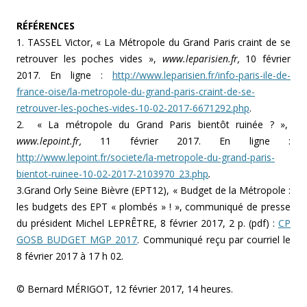
RÉFÉRENCES
1. TASSEL Victor, « La Métropole du Grand Paris craint de se
retrouver les poches vides »,
www.leparisien.fr,
10 février
2017. En ligne :
http://www.leparisien.fr/info-paris-ile-de-
france-oise/la-metropole-du-grand-paris-craint-de-se-
retrouver-les-poches-vides-10-02-2017-6671292.php
.
2. « La métropole du Grand Paris bientôt ruinée ? »,
www.lepoint.fr,
11 février 2017. En ligne :
http://www.lepoint.fr/societe/la-metropole-du-grand-paris-
bientot-ruinee-10-02-2017-2103970_23.php
.
3.Grand Orly Seine Bièvre (EPT12), « Budget de la Métropole :
les budgets des EPT « plombés » ! », communiqué de presse
du président Michel LEPRÊTRE, 8 février 2017, 2 p. (pdf) :
CP
GOSB BUDGET MGP 2017
. Communiqué reçu par courriel le
8 février 2017 à 17 h 02.
© Bernard MÉRIGOT, 12 février 2017, 14 heures.