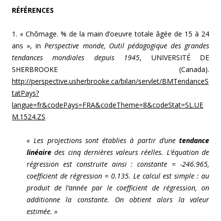
RÉFÉRENCES
1. « Chômage. % de la main d’oeuvre totale âgée de 15 à 24
ans », in
Perspective monde, Outil pédagogique des grandes
tendances mondiales depuis 1945
, UNIVERSITÉ DE
SHERBROOKE (Canada).
http://perspective.usherbrooke.ca/bilan/servlet/BMTendanceS
tatPays?
langue=fr&codePays=FRA&codeTheme=8&codeStat=SL.UE
M.1524.ZS
« Les projections sont établies à partir d’une
tendance
linéaire
des cinq dernières valeurs réelles. L’équation de
régression est construite ainsi : constante = -246.965,
coefficient de régression = 0.135. Le calcul est simple : au
produit de l’année par le coefficient de régression, on
additionne la constante. On obtient alors la valeur
estimée. »