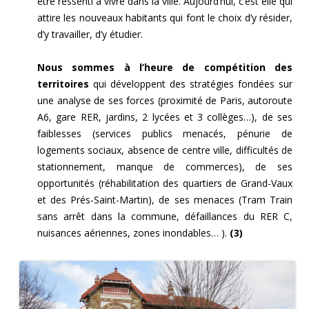
être ressenti à vivre dans la ville. Aujourd’hui, c’est elle qui
attire les nouveaux habitants qui font le choix d’y résider,
d’y travailler, d’y étudier.
Nous sommes à l’heure de compétition des
territoires
qui développent des stratégies fondées sur
une analyse de ses forces (proximité de Paris, autoroute
A6, gare RER, jardins, 2 lycées et 3 collèges…), de ses
faiblesses (services publics menacés, pénurie de
logements sociaux, absence de centre ville, difficultés de
stationnement, manque de commerces), de ses
opportunités (réhabilitation des quartiers de Grand-Vaux
et des Prés-Saint-Martin), de ses menaces (Tram Train
sans arrêt dans la commune, défaillances du RER C,
nuisances aériennes, zones inondables… ).
(3)