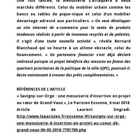
Une fois lancée, la menuiserie s’attaquera à deux
marchés différents. Celui du mobilier urbain comme les
bancs ou tables de pique-nique et celui d’un mobilier
davantage adressé aux particuliers.
« On veut développer
un site Internet de e-commerce pour la vente de produits
tendances réalisés à partir de tonneaux recyclés et de palettes.
Il s’agit d’une toute nouvelle activité »,
révèle Bernard
Blanchaud qui se heurte à un ultime obstacle, celui du
financement.
« Un partenaire financier s’est déjà déclaré
intéressé puisque ce projet bénéficie des mesures en faveur des
quartiers prioritaires de la politique de la ville (QPC), poursuit-il.
Reste maintenant à trouver des prêts complémentaires. »
RÉFÉRENCES DE L’ARTICLE
« Savigny-sur-Orge : une menuiserie d’insertion en projet
au cœur de Grand-Vaux », Le Parisien Essonne, 6 mai 2018.
Article de Laurent Degradi.
http://www.leparisien.fr/essonne-91/savigny-sur-orge-
une-menuiserie-d-insertion-en-projet-au-coeur-de-
grand-vaux-06-05-2018-7701789.php