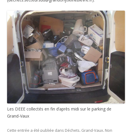
Les DEEE collectés en fin d’après midi sur le parking de
Grand-Vaux
Cette entrée a été publiée dans
Déchets
,
Grand-Vaux
,
Non