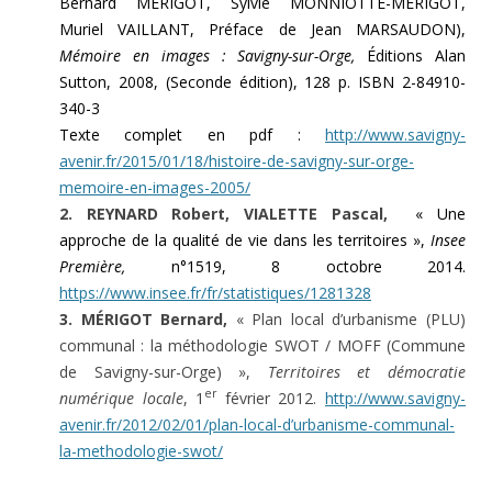
Bernard MÉRIGOT, Sylvie MONNIOTTE-MÉRIGOT,
Muriel VAILLANT, Préface de Jean MARSAUDON),
Mémoire en images : Savigny-sur-Orge,
Éditions Alan
Sutton, 2008, (Seconde édition), 128 p. ISBN 2-84910-
340-3
Texte complet en pdf :
http://www.savigny-
avenir.fr/2015/01/18/histoire-de-savigny-sur-orge-
memoire-en-images-2005/
2. REYNARD Robert, VIALETTE Pascal,
« Une
approche de la qualité de vie dans les territoires »,
Insee
Première,
n°1519, 8 octobre 2014.
https://www.insee.fr/fr/statistiques/1281328
3. MÉRIGOT Bernard,
« Plan local d’urbanisme (PLU)
communal : la méthodologie SWOT / MOFF (Commune
de Savigny-sur-Orge) »,
Territoires et démocratie
er
numérique locale
, 1
février 2012.
http://www.savigny-
avenir.fr/2012/02/01/plan-local-d’urbanisme-communal-
la-methodologie-swot/