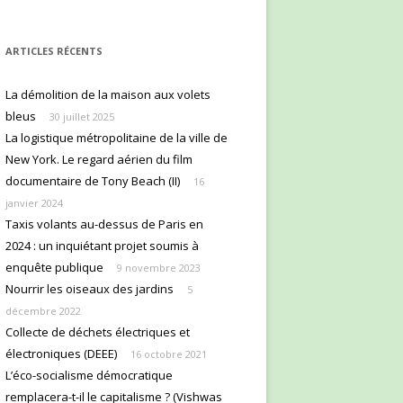
ARTICLES RÉCENTS
La démolition de la maison aux volets
bleus
30 juillet 2025
La logistique métropolitaine de la ville de
New York. Le regard aérien du film
documentaire de Tony Beach (II)
16
janvier 2024
Taxis volants au-dessus de Paris en
2024 : un inquiétant projet soumis à
enquête publique
9 novembre 2023
Nourrir les oiseaux des jardins
5
décembre 2022
Collecte de déchets électriques et
électroniques (DEEE)
16 octobre 2021
L’éco-socialisme démocratique
remplacera-t-il le capitalisme ? (Vishwas