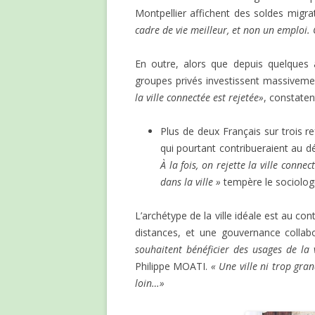
Montpellier affichent des soldes migrat
cadre de vie meilleur, et non un emploi. 
En outre, alors que depuis quelques an
groupes privés investissent massivement
la ville
connectée est rejetée»
, constaten
Plus de deux Français sur trois r
qui pourtant contribueraient au dé
À la fois, on rejette la ville conn
dans la ville »
tempère le sociolo
L’archétype de la ville idéale est au con
distances, et une gouvernance collab
souhaitent bénéficier des usages de la 
Philippe MOATI.
« Une ville ni trop grand
loin…»