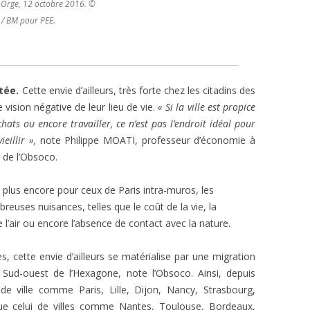
r-Orge, 12 octobre 2016. ©
/ BM pour PEE.
ctée.
Cette envie d’ailleurs, très forte chez les citadins des
vision négative de leur lieu de vie.
« Si la ville est propice
chats ou encore travailler, ce n’est pas l’endroit idéal pour
eillir »,
note Philippe MOATI, professeur d’économie à
t de l’Obsoco.
t plus encore pour ceux de Paris intra-muros, les
euses nuisances, telles que le coût de la vie, la
de l’air ou encore l’absence de contact avec la nature.
, cette envie d’ailleurs se matérialise par une migration
e Sud-ouest de l’Hexagone, note l’Obsoco. Ainsi, depuis
de ville comme Paris, Lille, Dijon, Nancy, Strasbourg,
ue celui de villes comme Nantes, Toulouse, Bordeaux,