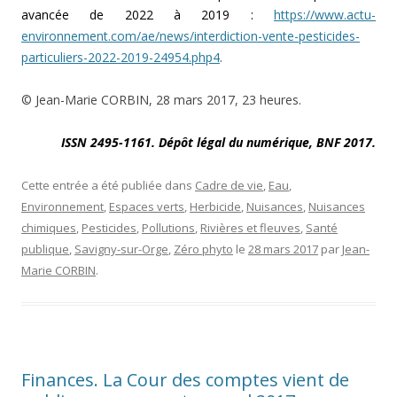
avancée de 2022 à 2019 :
https://www.actu-
environnement.com/ae/news/interdiction-vente-pesticides-
particuliers-2022-2019-24954.php4
.
© Jean-Marie CORBIN, 28 mars 2017, 23 heures.
ISSN 2495-1161. Dépôt légal du numérique, BNF 2017.
Cette entrée a été publiée dans
Cadre de vie
,
Eau
,
Environnement
,
Espaces verts
,
Herbicide
,
Nuisances
,
Nuisances
chimiques
,
Pesticides
,
Pollutions
,
Rivières et fleuves
,
Santé
publique
,
Savigny-sur-Orge
,
Zéro phyto
le
28 mars 2017
par
Jean-
Marie CORBIN
.
Finances. La Cour des comptes vient de