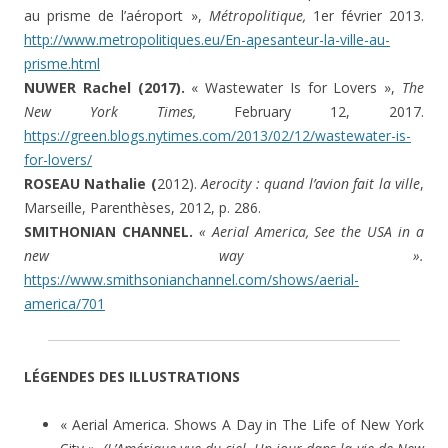
au prisme de l’aéroport »,
Métropolitique,
1er février 2013.
http://www.metropolitiques.eu/En-apesanteur-la-ville-au-
prisme.html
NUWER Rachel (2017).
« Wastewater Is for Lovers »,
The
New York Times,
February 12, 2017.
https://green.blogs.nytimes.com/2013/02/12/wastewater-is-
for-lovers/
ROSEAU Nathalie (
2012).
Aerocity : quand l’avion fait la ville
,
Marseille, Parenthèses, 2012, p. 286.
SMITHONIAN CHANNEL.
« Aerial America, See the USA in a
new way ».
https://www.smithsonianchannel.com/shows/aerial-
america/701
LÉGENDES DES ILLUSTRATIONS
« Aerial America. Shows A Day in The Life of New York