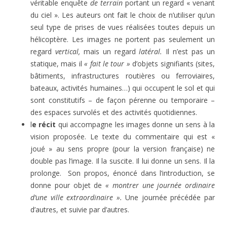
véritable enquête
de terrain
portant un regard « venant
du ciel ». Les auteurs ont fait le choix de n’utiliser qu’un
seul type de prises de vues réalisées toutes depuis un
hélicoptère. Les images ne portent pas seulement un
regard
vertical,
mais un regard
latéral.
Il n’est pas un
statique, mais il
« fait le tour »
d’objets signifiants (sites,
bâtiments, infrastructures routières ou ferroviaires,
bateaux, activités humaines…) qui occupent le sol et qui
sont constitutifs – de façon pérenne ou temporaire –
des espaces survolés et des activités quotidiennes.
l
e récit
qui accompagne les images donne un sens à la
vision proposée. Le texte du commentaire qui est «
joué » au sens propre (pour la version française) ne
double pas l’image. Il la suscite. Il lui donne un sens. Il la
prolonge. Son propos, énoncé dans l’introduction, se
donne pour objet de
« montrer une journée ordinaire
d’une ville extraordinaire ».
Une journée précédée par
d’autres, et suivie par d’autres.