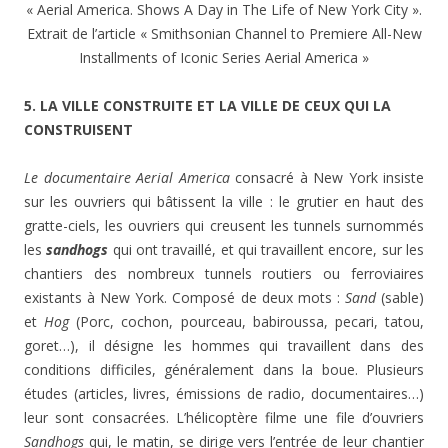
« Aerial America. Shows A Day in The Life of New York City ».
Extrait de l’article « Smithsonian Channel to Premiere All-New
Installments of Iconic Series Aerial America »
5. LA VILLE CONSTRUITE ET LA VILLE DE CEUX QUI LA
CONSTRUISENT
Le documentaire
Aerial America
consacré à New York insiste
sur les ouvriers qui bâtissent la ville : le grutier en haut des
gratte-ciels, les ouvriers qui creusent les tunnels surnommés
les
sandhogs
qui ont travaillé, et qui travaillent encore, sur les
chantiers des nombreux tunnels routiers ou ferroviaires
existants à New York. Composé de deux mots :
Sand
(sable)
et
Hog
(Porc, cochon, pourceau, babiroussa, pecari, tatou,
goret…), il désigne les hommes qui travaillent dans des
conditions difficiles, généralement dans la boue. Plusieurs
études (articles, livres, émissions de radio, documentaires…)
leur sont consacrées. L’hélicoptère filme une file d’ouvriers
Sandhogs
qui, le matin, se dirige vers l’entrée de leur chantier