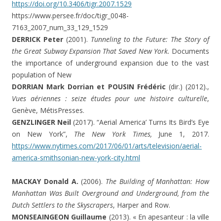
https://doi.org/10.3406/tigr.2007.1529
https://www.persee.fr/doc/tigr_0048-
7163_2007_num_33_129_1529
DERRICK Peter
(2001).
Tunneling to the Future: The Story of
the Great Subway Expansion That Saved New York.
Documents
the importance of underground expansion due to the vast
population of New
DORRIAN Mark Dorrian et POUSIN Frédéric
(dir.) (2012).,
Vues aériennes : seize études pour une histoire culturelle
,
Genève, MétisPresses.
GENZLINGER Neil
(2017). “Aerial America’ Turns Its Bird’s Eye
on New York”,
The New York Times,
June 1, 2017.
https://www.nytimes.com/2017/06/01/arts/television/aerial-
america-smithsonian-new-york-city.html
MACKAY Donald A.
(2006).
The Building of Manhattan: How
Manhattan Was Built Overground and Underground, from the
Dutch Settlers to the Skyscrapers
, Harper and Row.
MONSEAINGEON Guillaume
(2013). « En apesanteur : la ville