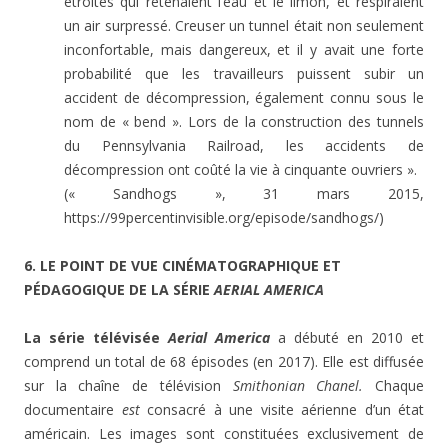
étroites qui retenaient l’eau et le limon, et respiraient
un air surpressé. Creuser un tunnel était non seulement
inconfortable, mais dangereux, et il y avait une forte
probabilité que les travailleurs puissent subir un
accident de décompression, également connu sous le
nom de « bend ». Lors de la construction des tunnels
du Pennsylvania Railroad, les accidents de
décompression ont coûté la vie à cinquante ouvriers ».
(« Sandhogs », 31 mars 2015,
https://99percentinvisible.org/episode/sandhogs/)
6. LE POINT DE VUE CINÉMATOGRAPHIQUE ET
PÉDAGOGIQUE DE LA SÉRIE
A
ERIAL AMERICA
La série télévisée
Aerial America
a débuté en 2010 et
comprend un total de 68 épisodes (en 2017). Elle est diffusée
sur la chaîne de télévision
Smithonian Chanel.
Chaque
documentaire
est
consacré à une visite aérienne d’un état
américain. Les images sont constituées exclusivement de