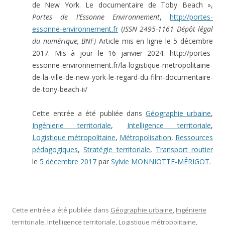
de New York. Le documentaire de Toby Beach »,
Portes de l’Essonne Environnement
,
http://portes-
essonne-environnement.fr
(
ISSN 2495-1161 Dépôt légal
du numérique, BNF)
Article mis en ligne le 5 décembre
2017. Mis à jour le 16 janvier 2024. http://portes-
essonne-environnement.fr/la-logistique-metropolitaine-
de-la-ville-de-new-york-le-regard-du-film-documentaire-
de-tony-beach-ii/
Cette entrée a été publiée dans
Géographie urbaine
,
Ingénierie territoriale
,
Intelligence territoriale
,
Logistique métropolitaine
,
Métropolisation
,
Ressources
pédagogiques
,
Stratégie territoriale
,
Transport routier
le
5 décembre 2017
par
Sylvie MONNIOTTE-MÉRIGOT
.
Cette entrée a été publiée dans
Géographie urbaine
,
Ingénierie
territoriale
,
Intelligence territoriale
,
Logistique métropolitaine
,