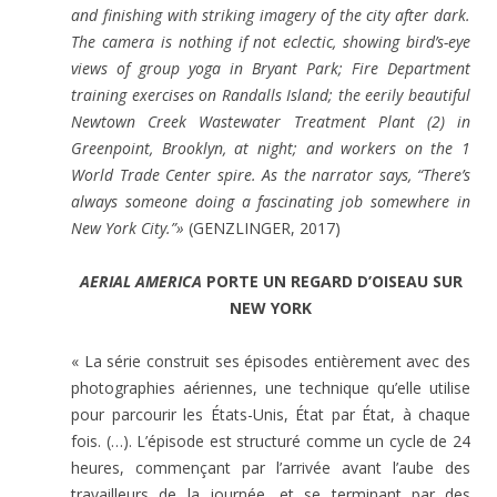
and finishing with striking imagery of the city after dark.
The camera is nothing if not eclectic, showing bird’s-eye
views of group yoga in Bryant Park; Fire Department
training exercises on Randalls Island; the eerily beautiful
Newtown Creek Wastewater Treatment Plant (2) in
Greenpoint, Brooklyn, at night; and workers on the 1
World Trade Center spire. As the narrator says, “There’s
always someone doing a fascinating job somewhere in
New York City.”»
(GENZLINGER, 2017)
AERIAL AMERICA
PORTE UN REGARD D’OISEAU SUR
NEW YORK
« La série construit ses épisodes entièrement avec des
photographies aériennes, une technique qu’elle utilise
pour parcourir les États-Unis, État par État, à chaque
fois. (…). L’épisode est structuré comme un cycle de 24
heures, commençant par l’arrivée avant l’aube des
travailleurs de la journée, et se terminant par des