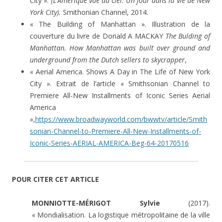
City ».
(L’Amérique vue du ciel
.
Un jour dans la vie de New
York City).
Smithonian Channel, 2014.
« The Building of Manhattan ». Illustration de la
couverture du livre de Donald A MACKAY
The Bulding of
Manhattan. How Manhattan was built over ground and
underground from the Dutch sellers to skycrapper
,
« Aerial America. Shows A Day in The Life of New York
City ». Extrait de l’article « Smithsonian Channel to
Premiere All-New Installments of Iconic Series Aerial
America
»,
https://www.broadwayworld.com/bwwtv/article/Smith
sonian-Channel-to-Premiere-All-New-Installments-of-
Iconic-Series-AERIAL-AMERICA-Beg-64-20170516
POUR CITER CET ARTICLE
MONNIOTTE-MÉRIGOT Sylvie
(2017).
« Mondialisation. La logistique métropolitaine de la ville