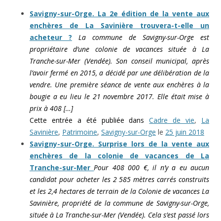
Savigny-sur-Orge. La 2e édition de la vente aux
enchères de La Savinière trouvera-t-elle un
acheteur ?
La commune de Savigny-sur-Orge est
propriétaire d’une colonie de vacances située à La
Tranche-sur-Mer (Vendée). Son conseil municipal, après
l’avoir fermé en 2015, a décidé par une délibération de la
vendre. Une première séance de vente aux enchères à la
bougie a eu lieu le 21 novembre 2017. Elle était mise à
prix à 408 […]
Cette entrée a été publiée dans
Cadre de vie
,
La
Savinière
,
Patrimoine
,
Savigny-sur-Orge
le
25 juin 2018
Savigny-sur-Orge. Surprise lors de la vente aux
enchères de la colonie de vacances de La
Tranche-sur-Mer
Pour 408 000 €, il n’y a eu aucun
candidat pour acheter les 2 585 mètres carrés construits
et les 2,4 hectares de terrain de la Colonie de vacances La
Savinière, propriété de la commune de Savigny-sur-Orge,
située à La Tranche-sur-Mer (Vendée). Cela s’est passé lors