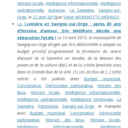
Histoire locale
,
Intelligence informationnelle
,
Intelligence
opérationnelle
,
Jeunesse
,
La Savinière
,
Savigny-sur-
Orge
, le
27 avril 2015
par
Sylvie MONNIOTTE-MÉRIGOT
.
La Sa
vinière et Savigny-sur-Orge : après 83 ans
d’histoire d’amour, Eric Mehlhorn décide une
séparation fatale !
Le 13 avril 2015, la municipalité de
Savigny-sur-Orge dirigée par Éric MEHLHORN a adopté un
budget primitif programmant la fermeture du centre
d’accueil de la Savinière en Vendée, de la Maison des
jeunes et de la culture (MJC) et de la crèche familiale sises
dans la Grande-Rue de la ville. (1) Les 28 élus de […]
Cette
entrée a été publiée dans
Budget municipal
,
Concertation
,
Démocratie participative
,
Histoire des
lieux
,
Histoire locale
,
Intelligence informationnelle
,
Intelligence opérationnelle
,
Intelligence territoriale
,
La
Savinière
,
Patrimoine
,
Savigny-sur-Orge
, et marquée
avec
Budget municipal
,
Concertation
,
Démocratie
participative
,
Histoire des lieux
,
Histoire locale
,
Intelligence informationnelle
,
Intelligence