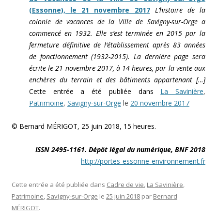
(Essonne), le 21 novembre 2017
L’histoire de la
colonie de vacances de la Ville de Savigny-sur-Orge a
commencé en 1932. Elle s’est terminée en 2015 par la
fermeture définitive de l’établissement après 83 années
de fonctionnement (1932-2015). La dernière page sera
écrite le 21 novembre 2017, à 14 heures, par la vente aux
enchères du terrain et des bâtiments appartenant […]
Cette entrée a été publiée dans
La Savinière
,
Patrimoine
,
Savigny-sur-Orge
le
20 novembre 2017
© Bernard MÉRIGOT, 25 juin 2018, 15 heures.
ISSN 2495-1161. Dépôt légal du numérique, BNF 2018
http://portes-essonne-environnement.fr
Cette entrée a été publiée dans
Cadre de vie
,
La Savinière
,
Patrimoine
,
Savigny-sur-Orge
le
25 juin 2018
par
Bernard
MÉRIGOT
.