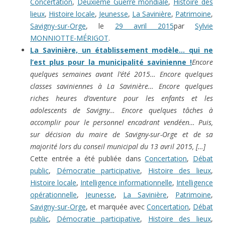
Concertation
,
Deuxième Guerre mondiale
,
Histoire des
lieux
,
Histoire locale
,
Jeunesse
,
La Savinière
,
Patrimoine
,
Savigny-sur-Orge
, le
29 avril 2015
par
Sylvie
MONNIOTTE-MÉRIGOT
.
La Savinière, un établissement modèle… qui ne
l’est plus pour la municipalité savinienne !
Encore
quelques semaines avant l’été 2015… Encore quelques
classes saviniennes à La Savinière… Encore quelques
riches heures d’aventure pour les enfants et les
adolescents de Savigny… Encore quelques tâches à
accomplir pour le personnel encadrant vendéen… Puis,
sur décision du maire de Savigny-sur-Orge et de sa
majorité lors du conseil municipal du 13 avril 2015, […]
Cette entrée a été publiée dans
Concertation
,
Débat
public
,
Démocratie participative
,
Histoire des lieux
,
Histoire locale
,
Intelligence informationnelle
,
Intelligence
opérationnelle
,
Jeunesse
,
La Savinière
,
Patrimoine
,
Savigny-sur-Orge
, et marquée avec
Concertation
,
Débat
public
,
Démocratie participative
,
Histoire des lieux
,