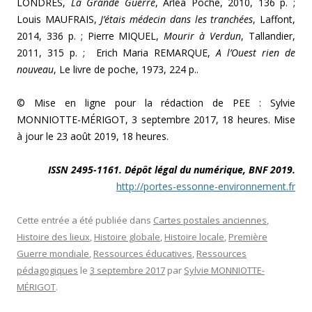
LONDRES,
La Grande Guerre
, Arlea Poche, 2010, 136 p. ;
Louis MAUFRAIS,
J’étais médecin dans les tranchées
, Laffont,
2014, 336 p. ; Pierre MIQUEL,
Mourir à Verdun
, Tallandier,
2011, 315 p. ; Erich Maria REMARQUE,
A l’Ouest rien de
nouveau
, Le livre de poche, 1973, 224 p..
© Mise en ligne pour la rédaction de PEE : Sylvie
MONNIOTTE-MÉRIGOT, 3 septembre 2017, 18 heures. Mise
à jour le 23 août 2019, 18 heures.
ISSN 2495-1161. Dépôt légal du numérique, BNF 2019.
http://portes-essonne-environnement.fr
Cette entrée a été publiée dans
Cartes postales anciennes
,
Histoire des lieux
,
Histoire globale
,
Histoire locale
,
Première
Guerre mondiale
,
Ressources éducatives
,
Ressources
pédagogiques
le
3 septembre 2017
par
Sylvie MONNIOTTE-
MÉRIGOT
.