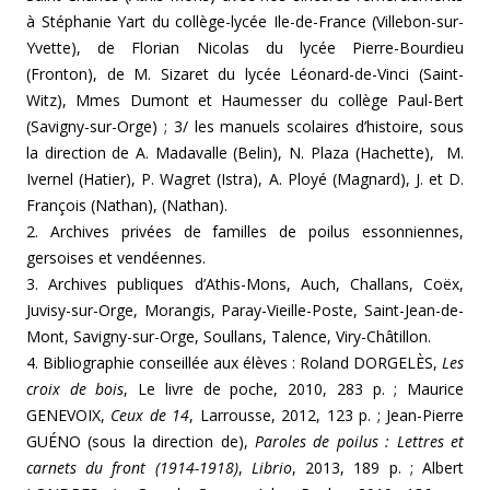
à Stéphanie Yart du collège-lycée Ile-de-France (Villebon-sur-
Yvette), de Florian Nicolas du lycée Pierre-Bourdieu
(Fronton), de M. Sizaret du lycée Léonard-de-Vinci (Saint-
Witz), Mmes Dumont et Haumesser du collège Paul-Bert
(Savigny-sur-Orge) ; 3/ les manuels scolaires d’histoire, sous
la direction de A. Madavalle (Belin), N. Plaza (Hachette), M.
Ivernel (Hatier), P. Wagret (Istra), A. Ployé (Magnard), J. et D.
François (Nathan), (Nathan).
2. Archives privées de familles de poilus essonniennes,
gersoises et vendéennes.
3. Archives publiques d’Athis-Mons, Auch, Challans, Coëx,
Juvisy-sur-Orge, Morangis, Paray-Vieille-Poste, Saint-Jean-de-
Mont, Savigny-sur-Orge, Soullans, Talence, Viry-Châtillon.
4. Bibliographie conseillée aux élèves : Roland DORGELÈS,
Les
croix de bois
, Le livre de poche, 2010, 283 p. ; Maurice
GENEVOIX,
Ceux de 14
, Larrousse, 2012, 123 p. ; Jean-Pierre
GUÉNO (sous la direction de),
Paroles de poilus : Lettres et
carnets du front (1914-1918)
,
Librio
, 2013, 189 p. ; Albert