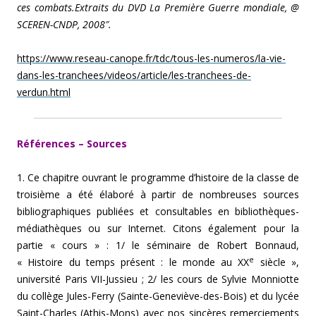
ces combats.
Extraits du DVD La Première Guerre mondiale, @
SCEREN-CNDP, 2008″.
https://www.reseau-canope.fr/tdc/tous-les-numeros/la-vie-
dans-les-tranchees/videos/article/les-tranchees-de-
verdun.html
Références – Sources
1. Ce chapitre ouvrant le programme d’histoire de la classe de
troisième a été élaboré à partir de nombreuses sources
bibliographiques publiées et consultables en bibliothèques-
médiathèques ou sur Internet. Citons également pour la
partie « cours » : 1/ le séminaire de Robert Bonnaud,
e
« Histoire du temps présent : le monde au XX
siècle »,
université Paris VII-Jussieu ; 2/ les cours de Sylvie Monniotte
du collège Jules-Ferry (Sainte-Geneviève-des-Bois) et du lycée
Saint-Charles (Athis-Mons) avec nos sincères remerciements