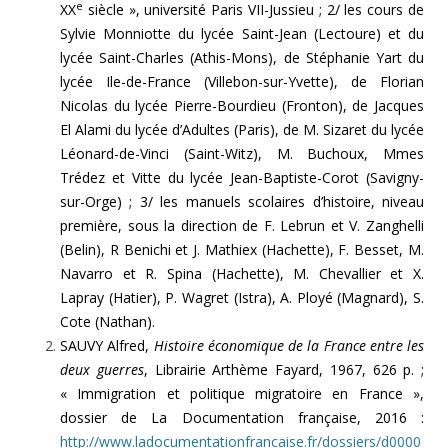
e
XX
siècle », université Paris VII-Jussieu ; 2/ les cours de
Sylvie Monniotte du lycée Saint-Jean (Lectoure) et du
lycée Saint-Charles (Athis-Mons), de Stéphanie Yart du
lycée Ile-de-France (Villebon-sur-Yvette), de Florian
Nicolas du lycée Pierre-Bourdieu (Fronton), de Jacques
El Alami du lycée d’Adultes (Paris), de M. Sizaret du lycée
Léonard-de-Vinci (Saint-Witz), M. Buchoux, Mmes
Trédez et Vitte du lycée Jean-Baptiste-Corot (Savigny-
sur-Orge) ; 3/ les manuels scolaires d’histoire, niveau
première, sous la direction de F. Lebrun et V. Zanghelli
(Belin), R Benichi et J. Mathiex (Hachette), F. Besset, M.
Navarro et R. Spina (Hachette), M. Chevallier et X.
Lapray (Hatier), P. Wagret (Istra), A. Ployé (Magnard), S.
Cote (Nathan).
SAUVY Alfred,
Histoire économique de la France entre les
deux guerres
, Librairie Arthème Fayard, 1967, 626 p. ;
« Immigration et politique migratoire en France »,
dossier de La Documentation française, 2016 :
http://www.ladocumentationfrancaise.fr/dossiers/d0000