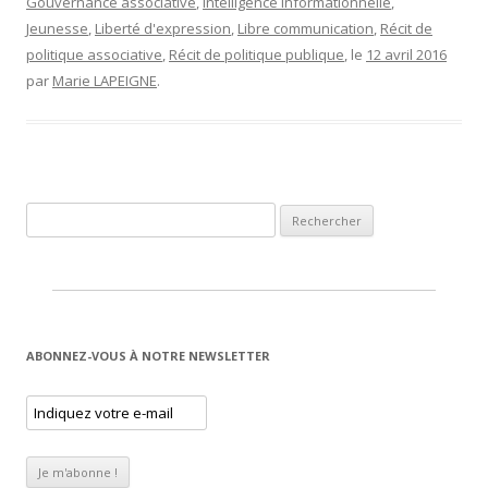
Gouvernance associative
,
Intelligence informationnelle
,
Jeunesse
,
Liberté d'expression
,
Libre communication
,
Récit de
politique associative
,
Récit de politique publique
, le
12 avril 2016
par
Marie LAPEIGNE
.
Rechercher :
ABONNEZ-VOUS À NOTRE NEWSLETTER