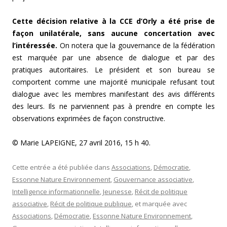
Cette décision relative à la CCE d’Orly a été prise de
façon unilatérale, sans aucune concertation avec
l’intéressée.
On notera que la gouvernance de la fédération
est marquée par une absence de dialogue et par des
pratiques autoritaires. Le président et son bureau se
comportent comme une majorité municipale refusant tout
dialogue avec les membres manifestant des avis différents
des leurs. Ils ne parviennent pas à prendre en compte les
observations exprimées de façon constructive.
© Marie LAPEIGNE, 27 avril 2016, 15 h 40.
Cette entrée a été publiée dans
Associations
,
Démocratie
,
Essonne Nature Environnement
,
Gouvernance associative
,
Intelligence informationnelle
,
Jeunesse
,
Récit de politique
associative
,
Récit de politique publique
, et marquée avec
Associations
,
Démocratie
,
Essonne Nature Environnement
,