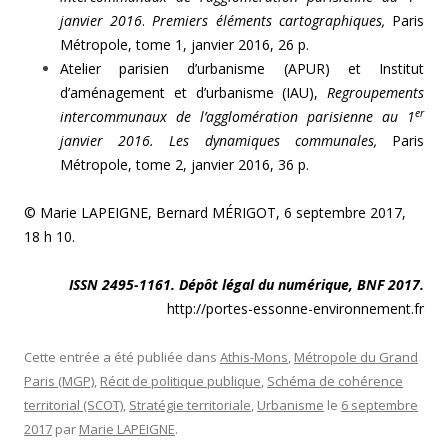
janvier 2016
.
Premiers éléments cartographiques,
Paris
Métropole, tome 1, janvier 2016, 26 p.
Atelier parisien d’urbanisme (APUR) et Institut
d’aménagement et d’urbanisme (IAU),
Regroupements
er
intercommunaux de l’agglomération parisienne au 1
janvier 2016. Les dynamiques communales,
Paris
Métropole, tome 2, janvier 2016, 36 p.
© Marie LAPEIGNE, Bernard MÉRIGOT, 6 septembre 2017,
18 h 10.
ISSN 2495-1161. Dépôt légal du numérique, BNF 2017.
http://portes-essonne-environnement.fr
Cette entrée a été publiée dans
Athis-Mons
,
Métropole du Grand
Paris (MGP)
,
Récit de politique publique
,
Schéma de cohérence
territorial (SCOT)
,
Stratégie territoriale
,
Urbanisme
le
6 septembre
2017
par
Marie LAPEIGNE
.