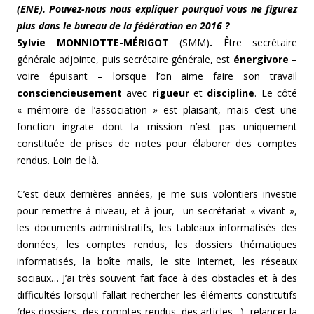
(ENE). Pouvez-nous nous expliquer pourquoi vous ne figurez
plus dans le bureau de la fédération en 2016 ?
Sylvie MONNIOTTE-MÉRIGOT
(SMM)
.
Être secrétaire
générale adjointe, puis secrétaire générale, est
énergivore
–
voire épuisant – lorsque l’on aime faire son travail
consciencieusement
avec
rigueur
et
discipline
. Le côté
« mémoire de l’association » est plaisant, mais c’est une
fonction ingrate dont la mission n’est pas uniquement
constituée de prises de notes pour élaborer des comptes
rendus. Loin de là.
C’est deux dernières années, je me suis volontiers investie
pour remettre à niveau, et à jour, un secrétariat « vivant »,
les documents administratifs, les tableaux informatisés des
données, les comptes rendus, les dossiers thématiques
informatisés, la boîte mails, le site Internet, les réseaux
sociaux… J’ai très souvent fait face à des obstacles et à des
difficultés lorsqu’il fallait rechercher les éléments constitutifs
(des dossiers, des comptes rendus, des articles…), relancer la