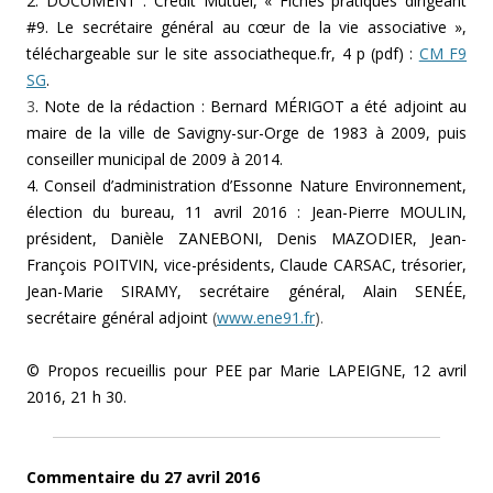
2. DOCUMENT : Crédit Mutuel, « Fiches pratiques dirigeant
#9. Le secrétaire général au cœur de la vie associative »,
téléchargeable sur le site associatheque.fr, 4 p (pdf) :
CM F9
SG
.
3
. Note de la rédaction : Bernard MÉRIGOT a été adjoint au
maire de la ville de Savigny-sur-Orge de 1983 à 2009, puis
conseiller municipal de 2009 à 2014.
4. Conseil d’administration d’Essonne Nature Environnement,
élection du bureau, 11 avril 2016 : Jean-Pierre MOULIN,
président, Danièle ZANEBONI, Denis MAZODIER, Jean-
François POITVIN, vice-présidents, Claude CARSAC, trésorier,
Jean-Marie SIRAMY, secrétaire général, Alain SENÉE,
secrétaire général adjoint
(
www.ene91.fr
).
© Propos recueillis pour PEE par Marie LAPEIGNE, 12 avril
2016, 21 h 30.
Commentaire du 27 avril 2016