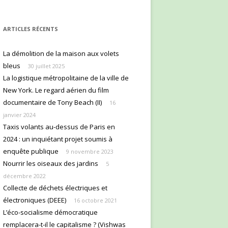
ARTICLES RÉCENTS
La démolition de la maison aux volets
bleus
30 juillet 2025
La logistique métropolitaine de la ville de
New York. Le regard aérien du film
documentaire de Tony Beach (II)
16
janvier 2024
Taxis volants au-dessus de Paris en
2024 : un inquiétant projet soumis à
enquête publique
9 novembre 2023
Nourrir les oiseaux des jardins
5
décembre 2022
Collecte de déchets électriques et
électroniques (DEEE)
16 octobre 2021
L’éco-socialisme démocratique
remplacera-t-il le capitalisme ? (Vishwas