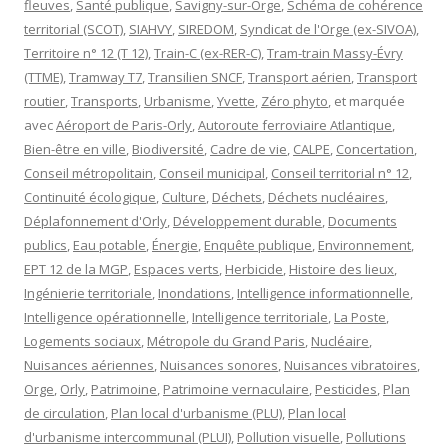
fleuves
,
Santé publique
,
Savigny-sur-Orge
,
Schéma de cohérence
territorial (SCOT)
,
SIAHVY
,
SIREDOM
,
Syndicat de l'Orge (ex-SIVOA)
,
Territoire n° 12 (T 12)
,
Train-C (ex-RER-C)
,
Tram-train Massy-Évry
(TTME)
,
Tramway T7
,
Transilien SNCF
,
Transport aérien
,
Transport
routier
,
Transports
,
Urbanisme
,
Yvette
,
Zéro phyto
, et marquée
avec
Aéroport de Paris-Orly
,
Autoroute ferroviaire Atlantique
,
Bien-être en ville
,
Biodiversité
,
Cadre de vie
,
CALPE
,
Concertation
,
Conseil métropolitain
,
Conseil municipal
,
Conseil territorial n° 12
,
Continuité écologique
,
Culture
,
Déchets
,
Déchets nucléaires
,
Déplafonnement d'Orly
,
Développement durable
,
Documents
publics
,
Eau potable
,
Énergie
,
Enquête publique
,
Environnement
,
EPT 12 de la MGP
,
Espaces verts
,
Herbicide
,
Histoire des lieux
,
Ingénierie territoriale
,
Inondations
,
Intelligence informationnelle
,
Intelligence opérationnelle
,
Intelligence territoriale
,
La Poste
,
Logements sociaux
,
Métropole du Grand Paris
,
Nucléaire
,
Nuisances aériennes
,
Nuisances sonores
,
Nuisances vibratoires
,
Orge
,
Orly
,
Patrimoine
,
Patrimoine vernaculaire
,
Pesticides
,
Plan
de circulation
,
Plan local d'urbanisme (PLU)
,
Plan local
d'urbanisme intercommunal (PLUI)
,
Pollution visuelle
,
Pollutions