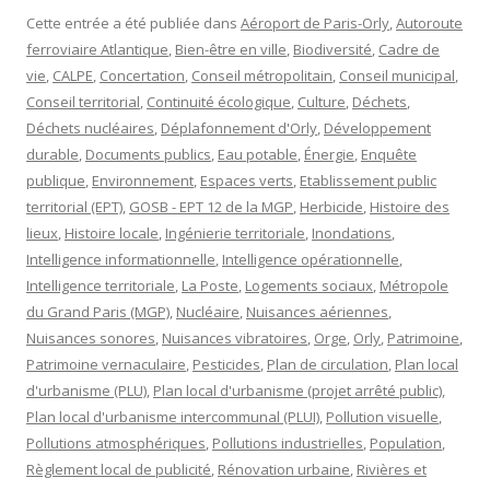
Cette entrée a été publiée dans
Aéroport de Paris-Orly
,
Autoroute
ferroviaire Atlantique
,
Bien-être en ville
,
Biodiversité
,
Cadre de
vie
,
CALPE
,
Concertation
,
Conseil métropolitain
,
Conseil municipal
,
Conseil territorial
,
Continuité écologique
,
Culture
,
Déchets
,
Déchets nucléaires
,
Déplafonnement d'Orly
,
Développement
durable
,
Documents publics
,
Eau potable
,
Énergie
,
Enquête
publique
,
Environnement
,
Espaces verts
,
Etablissement public
territorial (EPT)
,
GOSB - EPT 12 de la MGP
,
Herbicide
,
Histoire des
lieux
,
Histoire locale
,
Ingénierie territoriale
,
Inondations
,
Intelligence informationnelle
,
Intelligence opérationnelle
,
Intelligence territoriale
,
La Poste
,
Logements sociaux
,
Métropole
du Grand Paris (MGP)
,
Nucléaire
,
Nuisances aériennes
,
Nuisances sonores
,
Nuisances vibratoires
,
Orge
,
Orly
,
Patrimoine
,
Patrimoine vernaculaire
,
Pesticides
,
Plan de circulation
,
Plan local
d'urbanisme (PLU)
,
Plan local d'urbanisme (projet arrêté public)
,
Plan local d'urbanisme intercommunal (PLUI)
,
Pollution visuelle
,
Pollutions atmosphériques
,
Pollutions industrielles
,
Population
,
Règlement local de publicité
,
Rénovation urbaine
,
Rivières et