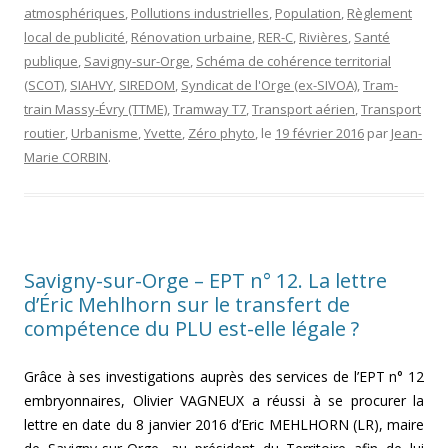
atmosphériques
,
Pollutions industrielles
,
Population
,
Règlement
local de publicité
,
Rénovation urbaine
,
RER-C
,
Rivières
,
Santé
publique
,
Savigny-sur-Orge
,
Schéma de cohérence territorial
(SCOT)
,
SIAHVY
,
SIREDOM
,
Syndicat de l'Orge (ex-SIVOA)
,
Tram-
train Massy-Évry (TTME)
,
Tramway T7
,
Transport aérien
,
Transport
routier
,
Urbanisme
,
Yvette
,
Zéro phyto
, le
19 février 2016
par
Jean-
Marie CORBIN
.
Savigny-sur-Orge – EPT n° 12. La lettre
d’Éric Mehlhorn sur le transfert de
compétence du PLU est-elle légale ?
Grâce à ses investigations auprès des services de l’EPT n° 12
embryonnaires, Olivier VAGNEUX a réussi à se procurer la
lettre en date du 8 janvier 2016 d’Eric MEHLHORN (LR), maire