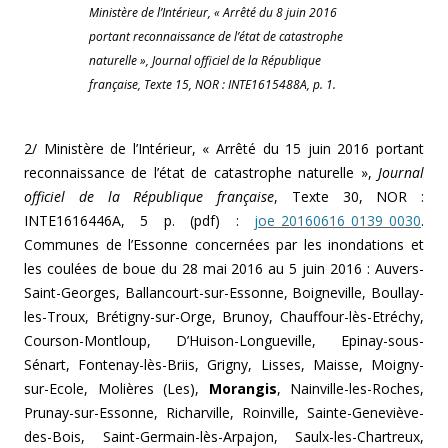
Ministère de l’Intérieur, « Arrêté du 8 juin 2016
portant reconnaissance de l’état de catastrophe
naturelle », Journal officiel de la République
française, Texte 15, NOR : INTE1615488A, p. 1.
2/ Ministère de l’Intérieur, « Arrêté du 15 juin 2016 portant
reconnaissance de l’état de catastrophe naturelle »,
Journal
officiel de la République française
, Texte 30, NOR :
INTE1616446A, 5 p. (pdf) :
joe_20160616_0139_0030
.
Communes de l’Essonne concernées par les inondations et
les coulées de boue du 28 mai 2016 au 5 juin 2016 : Auvers-
Saint-Georges, Ballancourt-sur-Essonne, Boigneville, Boullay-
les-Troux, Brétigny-sur-Orge, Brunoy, Chauffour-lès-Etréchy,
Courson-Montloup, D’Huison-Longueville, Epinay-sous-
Sénart, Fontenay-lès-Briis, Grigny, Lisses, Maisse, Moigny-
sur-Ecole, Molières (Les),
Morangis
, Nainville-les-Roches,
Prunay-sur-Essonne, Richarville, Roinville, Sainte-Geneviève-
des-Bois, Saint-Germain-lès-Arpajon, Saulx-les-Chartreux,