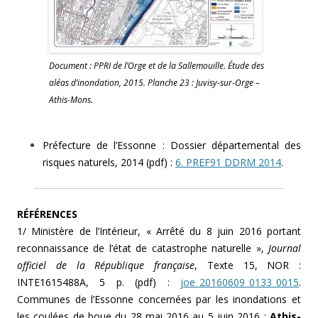
Document : PPRI de l’Orge et de la Sallemouille. Étude des
aléas d’inondation, 2015. Planche 23 : Juvisy-sur-Orge –
Athis-Mons.
Préfecture de l’Essonne : Dossier départemental des
risques naturels, 2014 (pdf) :
6. PREF91 DDRM 2014
.
RÉFÉRENCES
1/ Ministère de l’Intérieur, « Arrêté du 8 juin 2016 portant
reconnaissance de l’état de catastrophe naturelle »,
Journal
officiel de la République française
, Texte 15, NOR :
INTE1615488A, 5 p. (pdf) :
joe_20160609_0133_0015
.
Communes de l’Essonne concernées par les inondations et
les coulées de boue du 28 mai 2016 au 5 juin 2016 :
Athis-