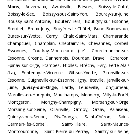
Mons
, Auvernaux, Avrainville, Bièvres, Boissy-le-Cutté,
Boissy-le-Sec,
Boissy-sous-Saint-Yon, Bouray-sur-Juine,
Boussy-Saint-Antoine, Boutervilliers, Boutigny-sur-
Essonne,
Breuillet, Breux-Jouy, Bruyères-le-Châtel, Buno-Bonnevaux,
Bures-sur-Yvette, Cerny, Chalo-Saint-Mars, Chamarande,
Champcueil, Champlan, Cheptainville, Chevannes, Corbeil-
Essonnes, Coudray-Montceaux (Le), Courdimanche-sur-
Essonne, Crosne, Dannemois, Dourdan, Draveil, Echarcon,
Epinay-sur-Orge, Etampes, Etiolles, Etréchy, Evry, Ferté-Alais
(La), Fontenay-le-Vicomte, Gif-sur-Yvette, Gironville-sur-
Essonne, Guigneville-sur-Essonne, Igny, Itteville, Janville-sur-
Juine,
Juvisy-sur-Orge
, Lardy, Leudeville, Longjumeau,
Marolles-en-Hurepoix, Mauchamps, Mennecy, Milly-la-Forêt,
Montgeron, Morigny-Champigny, Morsang-sur-Orge,
Morsang-sur-Seine, Ollainville, Ormoy, Orsay, Palaiseau,
Quincy-sous-Sénart, Ris-Orangis, Saint-Chéron, Saint-
Germain-lès-Corbeil, Saint-Hilaire, Saint-Maurice-
Montcouronne, Saint-Pierre-du-Perray, Saintry-sur-Seine,