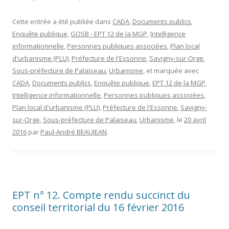
Cette entrée a été publiée dans
CADA
,
Documents publics
,
Enquête publique
,
GOSB - EPT 12 de la MGP
,
Intelligence
informationnelle
,
Personnes publiques associées
,
Plan local
d'urbanisme (PLU)
,
Préfecture de l'Essonne
,
Savigny-sur-Orge
,
Sous-préfecture de Palaiseau
,
Urbanisme
, et marquée avec
CADA
,
Documents publics
,
Enquête publique
,
EPT 12 de la MGP
,
Intelligence informationnelle
,
Personnes publiques associées
,
Plan local d'urbanisme (PLU)
,
Préfecture de l'Essonne
,
Savigny-
sur-Orge
,
Sous-préfecture de Palaiseau
,
Urbanisme
, le
20 avril
2016
par
Paul-André BEAUJEAN
.
EPT n° 12. Compte rendu succinct du
conseil territorial du 16 février 2016