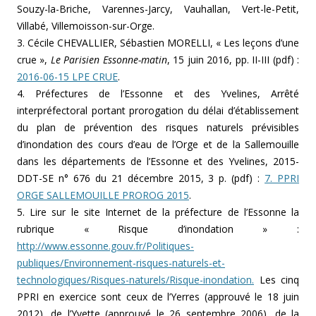
Souzy-la-Briche, Varennes-Jarcy, Vauhallan, Vert-le-Petit,
Villabé, Villemoisson-sur-Orge.
3. Cécile CHEVALLIER, Sébastien MORELLI, « Les leçons d’une
crue »,
Le Parisien Essonne-matin
, 15 juin 2016, pp. II-III (pdf) :
2016-06-15 LPE CRUE
.
4. Préfectures de l’Essonne et des Yvelines, Arrêté
interpréfectoral portant prorogation du délai d’établissement
du plan de prévention des risques naturels prévisibles
d’inondation des cours d’eau de l’Orge et de la Sallemouille
dans les départements de l’Essonne et des Yvelines, 2015-
DDT-SE n° 676 du 21 décembre 2015, 3 p. (pdf) :
7. PPRI
ORGE SALLEMOUILLE PROROG 2015
.
5. Lire sur le site Internet de la préfecture de l’Essonne la
rubrique « Risque d’inondation » :
http://www.essonne.gouv.fr/Politiques-
publiques/Environnement-risques-naturels-et-
technologiques/Risques-naturels/Risque-inondation.
Les cinq
PPRI en exercice sont ceux de l’Yerres (approuvé le 18 juin
2012), de l’Yvette (approuvé le 26 septembre 2006), de la