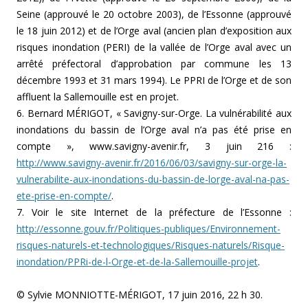
Seine (approuvé le 20 octobre 2003), de l’Essonne (approuvé
le 18 juin 2012) et de l’Orge aval (ancien plan d’exposition aux
risques inondation (PERI) de la vallée de l’Orge aval avec un
arrêté préfectoral d’approbation par commune les 13
décembre 1993 et 31 mars 1994). Le PPRI de l’Orge et de son
affluent la Sallemouille est en projet.
6. Bernard MÉRIGOT, « Savigny-sur-Orge. La vulnérabilité aux
inondations du bassin de l’Orge aval n’a pas été prise en
compte », www.savigny-avenir.fr, 3 juin 216 :
http://www.savigny-avenir.fr/2016/06/03/savigny-sur-orge-la-
vulnerabilite-aux-inondations-du-bassin-de-lorge-aval-na-pas-
ete-prise-en-compte/
.
7. Voir le site Internet de la préfecture de l’Essonne :
http://essonne.gouv.fr/Politiques-publiques/Environnement-
risques-naturels-et-technologiques/Risques-naturels/Risque-
inondation/PPRi-de-l-Orge-et-de-la-Sallemouille-projet
.
© Sylvie MONNIOTTE-MÉRIGOT, 17 juin 2016, 22 h 30.