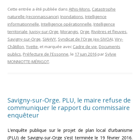
Cette entrée a été publiée dans
Athis-Mons
,
Catastrophe
naturelle (reconnaissance)
,
Inondations
,
Intelligence
informationnelle
,
Intelligence opérationnelle
,
Intelligence
territoriale
,
Juvisy-sur-Orge
,
Morangis
,
Orge
,
Rivières et fleuves
,
Savigny-sur-Orge
,
SIAHVY
,
Syndicat de l'Orge (ex-SIVOA)
,
Viry-
Châtillon
,
Yvette
, et marquée avec
Cadre de vie
,
Documents
publics
,
Préfecture de l'Essonne
, le
17 juin 2016
par
Sylvie
MONNIOTTE-MÉRIGOT
.
Savigny-sur-Orge. PLU, le maire refuse de
communiquer le rapport du commissaire
enquêteur
L’enquête publique sur le projet de plan local d’urbanisme
(PLU) de Savigny-sur-Orge s’est terminée le 19 février 2016.