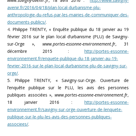
www.savigny-avenir.fr
, 18 avril 2016 :
http://www.savigny-
avenir.fr/2016/04/18/plan-local-durbanisme-plu-
anthropologie-du-refus-par-les-mairies-de-communiquer-des-
documents-publics/
.
4.
Philippe TRENTY, « Enquête publique du 18 janvier au 19
février 2016 sur le plan local d’urbanisme (PLU) de Savigny-
sur-Orge »,
www.portes-essonne-environnement.fr
, 31
décembre 2015 :
http://portes-essonne-
environnement.fr/enquete-publique-du-18-janvier-au-19-
fevrier-2016-sur-le-plan-local-durbanisme-plu-de-savigny-sur-
orge/
.
5. Philippe TRENTY, « Savigny-sur-Orge. Ouverture de
l’enquête publique sur le PLU, les avis des personnes
publiques associées »,
www.portes-essonne-environnement.fr
,
18 janvier 2016 :
http://portes-essonne-
environnement.fr/savigny-sur-orge-ouverture-de-lenquete-
publique-sur-le-plu-les-avis-des-personnes-publiques-
associees/
.