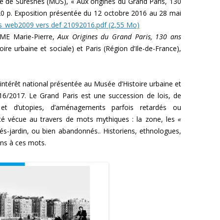
le de Suresnes (MUS), « Aux origines du Grand Paris, 130
20 p. Exposition présentée du 12 octobre 2016 au 28 mai
web2009 vers def 21092016.pdf (2,55 Mo)
ME Marie-Pierre,
Aux Origines du Grand Paris, 130 ans
ire urbaine et sociale) et Paris (Région d’Ile-de-France),
’intérêt national présentée au Musée d’Histoire urbaine et
6/2017. Le Grand Paris est une succession de lois, de
s et d’utopies, d’aménagements parfois retardés ou
té vécue au travers de mots mythiques : la zone, les
«
ités-jardin, ou bien abandonnés.. Historiens, ethnologues,
ens à ces mots.