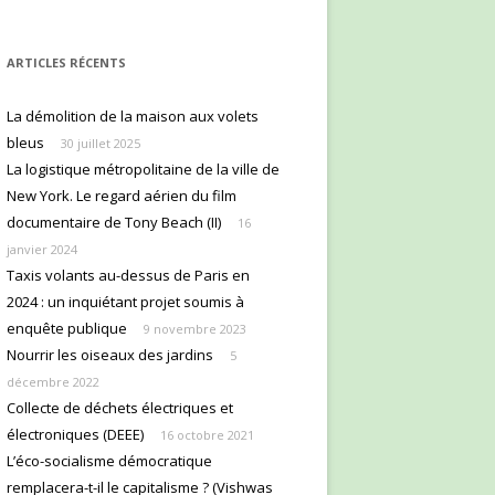
ARTICLES RÉCENTS
La démolition de la maison aux volets
bleus
30 juillet 2025
La logistique métropolitaine de la ville de
New York. Le regard aérien du film
documentaire de Tony Beach (II)
16
janvier 2024
Taxis volants au-dessus de Paris en
2024 : un inquiétant projet soumis à
enquête publique
9 novembre 2023
Nourrir les oiseaux des jardins
5
décembre 2022
Collecte de déchets électriques et
électroniques (DEEE)
16 octobre 2021
L’éco-socialisme démocratique
remplacera-t-il le capitalisme ? (Vishwas