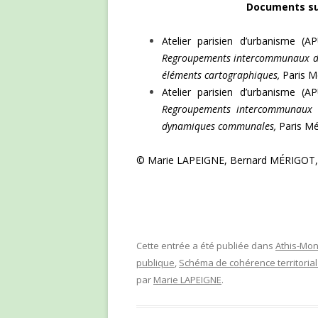
Documents sur
Atelier parisien d’urbanisme (A
Regroupements intercommunaux de 
éléments cartographiques,
Paris Mé
Atelier parisien d’urbanisme (A
Regroupements intercommunaux d
dynamiques communales,
Paris Mé
© Marie LAPEIGNE, Bernard MÉRIGOT, 
Cette entrée a été publiée dans
Athis-Mo
publique
,
Schéma de cohérence territorial
par
Marie LAPEIGNE
.