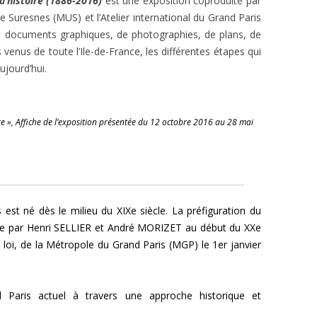
 d’histoire (1886-2016)
est une exposition coproduite par
e Suresnes (MUS) et l’Atelier international du Grand Paris
 de documents graphiques, de photographies, de plans, de
 venus de toute l’Ile-de-France, les différentes étapes qui
ujourd’hui.
re », Affiche de l’exposition présentée du 12 octobre 2016 au 28 mai
 est né dès le milieu du XIXe siècle. La préfiguration du
e par Henri SELLIER et André MORIZET au début du XXe
la loi, de la Métropole du Grand Paris (MGP) le 1er janvier
 Paris actuel à travers une approche historique et