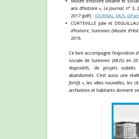
Musée d’histoire urbaine et socia
ans d’histoire »,
Le Journal,
n° 3, 
2017 (pdf) :
JOURNAL_MUS_GParis_
CORTEVILLE Julie et DEGUILLAU
d’histoire
, Suresnes (Musée d’Histo
2016.
Ce livre accompagne l’exposition d
sociale de Suresnes (MUS) en 201
dispositifs, de projets oublié
abandonnés. C’est aussi une réali
fortifs »,
les villes nouvelles, les c
archivistes et habitants donnent s