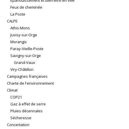
Épanouissement et bien-être en ville
Feux de cheminée
La Poste
CALPE
Athis-Mons
Juvisy-sur-Orge
Morangis
Paray-Vieille-Poste
Savigny-sur-Orge
Grand-Vaux
Viry-Châtillon
Campagnes françaises
Charte de l'environnement
Climat
COP21
Gaz à effet de serre
Pluies décennales
Sécheresse
Concertation