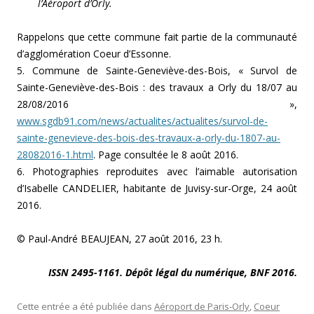
l’Aéroport d’Orly.
Rappelons que cette commune fait partie de la communauté
d’agglomération Coeur d’Essonne.
5. Commune de Sainte-Geneviève-des-Bois, « Survol de
Sainte-Geneviève-des-Bois : des travaux a Orly du 18/07 au
28/08/2016 »,
www.sgdb91.com/news/actualites/actualites/survol-de-
sainte-genevieve-des-bois-des-travaux-a-orly-du-1807-au-
28082016-1.html
. Page consultée le 8 août 2016.
6. Photographies reproduites avec l’aimable autorisation
d’Isabelle CANDELIER, habitante de Juvisy-sur-Orge, 24 août
2016.
© Paul-André BEAUJEAN, 27 août 2016, 23 h.
ISSN 2495-1161. Dépôt légal du numérique, BNF 2016.
Cette entrée a été publiée dans
Aéroport de Paris-Orly
,
Coeur