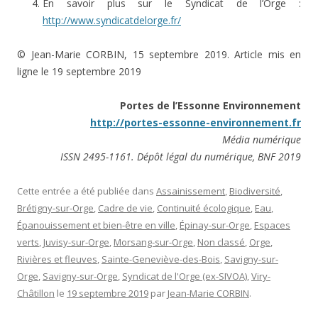
En savoir plus sur le Syndicat de l’Orge :
http://www.syndicatdelorge.fr/
© Jean-Marie CORBIN, 15 septembre 2019. Article mis en
ligne le 19 septembre 2019
Portes de l’Essonne Environnement
http://portes-essonne-environnement.fr
Média numérique
ISSN 2495-1161. Dépôt légal du numérique, BNF 2019
Cette entrée a été publiée dans
Assainissement
,
Biodiversité
,
Brétigny-sur-Orge
,
Cadre de vie
,
Continuité écologique
,
Eau
,
Épanouissement et bien-être en ville
,
Épinay-sur-Orge
,
Espaces
verts
,
Juvisy-sur-Orge
,
Morsang-sur-Orge
,
Non classé
,
Orge
,
Rivières et fleuves
,
Sainte-Geneviève-des-Bois
,
Savigny-sur-
Orge
,
Savigny-sur-Orge
,
Syndicat de l'Orge (ex-SIVOA)
,
Viry-
Châtillon
le
19 septembre 2019
par
Jean-Marie CORBIN
.