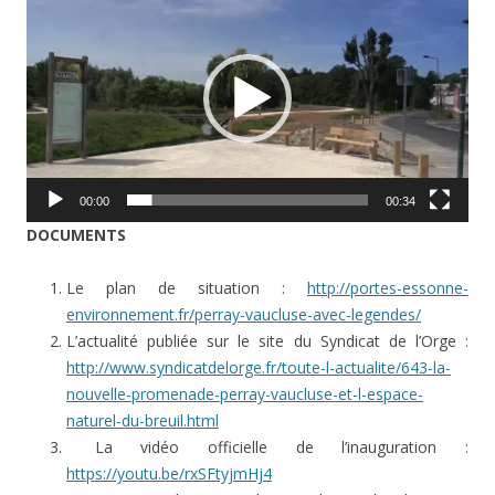
vidéo
00:00
00:34
DOCUMENTS
Le plan de situation :
http://portes-essonne-
environnement.fr/perray-vaucluse-avec-legendes/
L’actualité publiée sur le site du Syndicat de l’Orge :
http://www.syndicatdelorge.fr/toute-l-actualite/643-la-
nouvelle-promenade-perray-vaucluse-et-l-espace-
naturel-du-breuil.html
La vidéo officielle de l’inauguration :
https://youtu.be/rxSFtyjmHj4