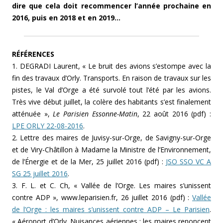
dire que cela doit recommencer l’année prochaine en
2016, puis en 2018 et en 2019…
RÉFÉRENCES
1. DEGRADI Laurent, « Le bruit des avions s’estompe avec la
fin des travaux d’Orly. Transports. En raison de travaux sur les
pistes, le Val d’Orge a été survolé tout l’été par les avions.
Très vive début juillet, la colère des habitants s’est finalement
atténuée »,
Le Parisien Essonne-Matin
, 22 août 2016 (pdf) :
LPE ORLY 22-08-2016
.
2. Lettre des maires de Juvisy-sur-Orge, de Savigny-sur-Orge
et de Viry-Châtillon à Madame la Ministre de l’Environnement,
de l’Énergie et de la Mer, 25 juillet 2016 (pdf) :
JSO SSO VC A
SG 25 juillet 2016
.
3. F. L. et C. Ch, « Vallée de l’Orge. Les maires s’unissent
contre ADP », www.leparisien.fr, 26 juillet 2016 (pdf) :
Vallée
de l’Orge : les maires s’unissent contre ADP – Le Parisien
.
« Aéroport d’Orly. Nuisances aériennes : les maires renoncent