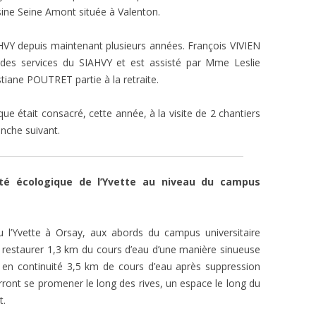
usine Seine Amont située à Valenton.
HVY depuis maintenant plusieurs années. François VIVIEN
e des services du SIAHVY et est assisté par Mme Leslie
ane POUTRET partie à la retraite.
e était consacré, cette année, à la visite de 2 chantiers
nche suivant.
uité écologique de l’Yvette au niveau du campus
u l’Yvette à Orsay, aux abords du campus universitaire
 restaurer 1,3 km du cours d’eau d’une manière sinueuse
t en continuité 3,5 km de cours d’eau après suppression
urront se promener le long des rives, un espace le long du
t.