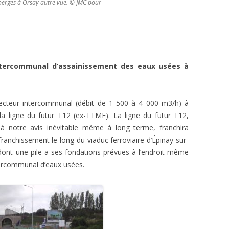
berges à Orsay autre vue. © JMC pour
intercommunal d’assainissement des eaux usées à
llecteur intercommunal (débit de 1 500 à 4 000 m3/h) à
 la ligne du futur T12 (ex-TTME). La ligne du futur T12,
t à notre avis inévitable même à long terme, franchira
franchissement le long du viaduc ferroviaire d’Épinay-sur-
dont une pile a ses fondations prévues à l’endroit même
tercommunal d’eaux usées.