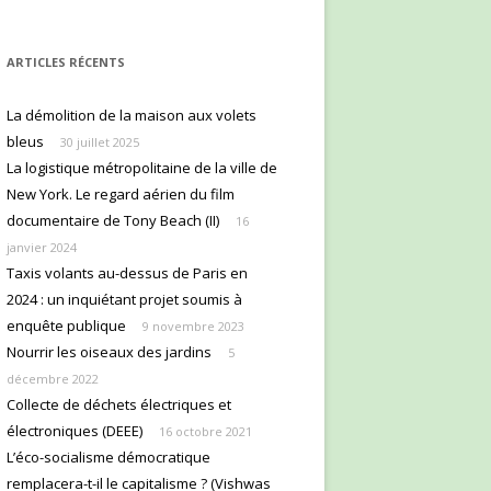
ARTICLES RÉCENTS
La démolition de la maison aux volets
bleus
30 juillet 2025
La logistique métropolitaine de la ville de
New York. Le regard aérien du film
documentaire de Tony Beach (II)
16
janvier 2024
Taxis volants au-dessus de Paris en
2024 : un inquiétant projet soumis à
enquête publique
9 novembre 2023
Nourrir les oiseaux des jardins
5
décembre 2022
Collecte de déchets électriques et
électroniques (DEEE)
16 octobre 2021
L’éco-socialisme démocratique
remplacera-t-il le capitalisme ? (Vishwas