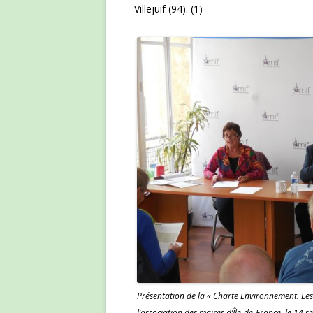
Villejuif (94). (1)
Présentation de la « Charte Environnement. Les m
l’association des maires d’Île-de-France, le 14