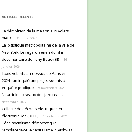
ARTICLES RÉCENTS
La démolition de la maison aux volets
bleus
30 juillet 2025
La logistique métropolitaine de la ville de
New York. Le regard aérien du film
documentaire de Tony Beach (II)
16
janvier 2024
Taxis volants au-dessus de Paris en
2024 : un inquiétant projet soumis à
enquête publique
9 novembre 2023
Nourrir les oiseaux des jardins
5
décembre 2022
Collecte de déchets électriques et
électroniques (DEEE)
16 octobre 2021
L’éco-socialisme démocratique
remplacera-t-il le capitalisme ? (Vishwas