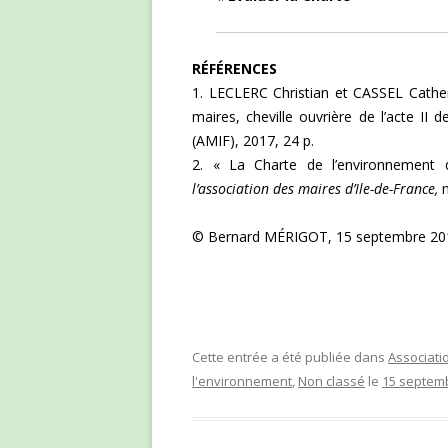
RÉFÉRENCES
1.
LECLERC Christian et CASSEL Catheri
maires, cheville ouvrière de l’acte II
(AMIF), 2017, 24 p.
2.
« La Charte de l’environnement
l’association des maires d’Ile-de-France,
n
© Bernard MÉRIGOT, 15 septembre 201
Cette entrée a été publiée dans
Associati
l'environnement
,
Non classé
le
15 septem