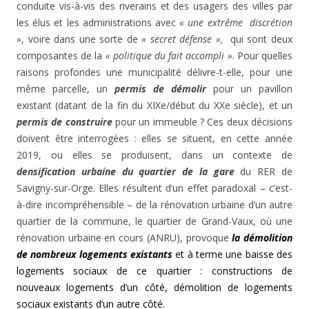
conduite vis-à-vis des riverains et des usagers des villes par
les élus et les administrations avec
« une extrême discrétion
»
, voire dans une sorte de
« secret défense »,
qui sont deux
composantes de la
« politique du fait accompli »
. Pour quelles
raisons profondes une municipalité délivre-t-elle, pour une
même parcelle, un
permis de démolir
pour un pavillon
existant (datant de la fin du XIXe/début du XXe siècle), et un
permis de construire
pour un immeuble ? Ces deux décisions
doivent être interrogées : elles se situent, en cette année
2019, ou elles se produisent, dans un contexte de
densification urbaine du quartier de la gare
du RER de
Savigny-sur-Orge. Elles résultent d’un effet paradoxal – c’est-
à-dire incompréhensible – de la rénovation urbaine d’un autre
quartier de la commune, le quartier de Grand-Vaux, où une
rénovation urbaine en cours (ANRU), provoque
la démolition
de nombreux logements existants
et à terme une baisse des
logements sociaux de ce quartier : constructions de
nouveaux logements d’un côté, démolition de logements
sociaux existants d’un autre côté.