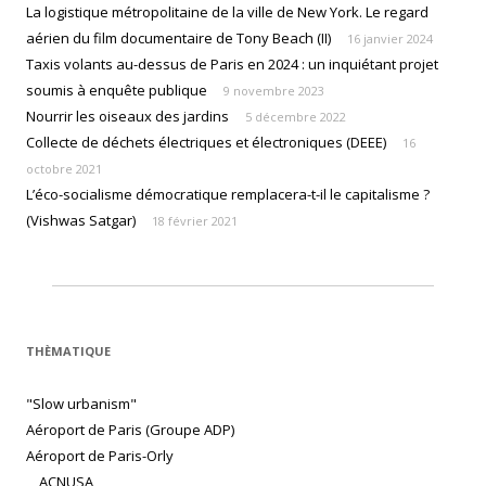
La logistique métropolitaine de la ville de New York. Le regard
aérien du film documentaire de Tony Beach (II)
16 janvier 2024
Taxis volants au-dessus de Paris en 2024 : un inquiétant projet
soumis à enquête publique
9 novembre 2023
Nourrir les oiseaux des jardins
5 décembre 2022
Collecte de déchets électriques et électroniques (DEEE)
16
octobre 2021
L’éco-socialisme démocratique remplacera-t-il le capitalisme ?
(Vishwas Satgar)
18 février 2021
THÈMATIQUE
"Slow urbanism"
Aéroport de Paris (Groupe ADP)
Aéroport de Paris-Orly
ACNUSA