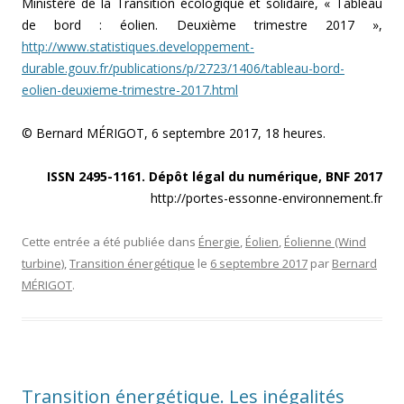
Ministère de la Transition écologique et solidaire, « Tableau
de bord : éolien. Deuxième trimestre 2017 »,
http://www.statistiques.developpement-
durable.gouv.fr/publications/p/2723/1406/tableau-bord-
eolien-deuxieme-trimestre-2017.html
© Bernard MÉRIGOT, 6 septembre 2017, 18 heures.
ISSN 2495-1161. Dépôt légal du numérique, BNF 2017
http://portes-essonne-environnement.fr
Cette entrée a été publiée dans
Énergie
,
Éolien
,
Éolienne (Wind
turbine)
,
Transition énergétique
le
6 septembre 2017
par
Bernard
MÉRIGOT
.
Transition énergétique. Les inégalités