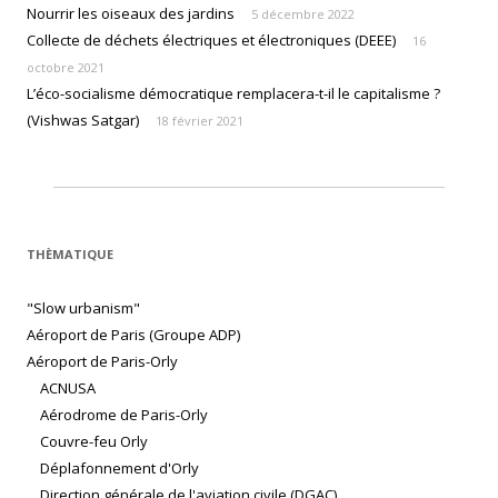
Nourrir les oiseaux des jardins
5 décembre 2022
Collecte de déchets électriques et électroniques (DEEE)
16
octobre 2021
L’éco-socialisme démocratique remplacera-t-il le capitalisme ?
(Vishwas Satgar)
18 février 2021
THÈMATIQUE
"Slow urbanism"
Aéroport de Paris (Groupe ADP)
Aéroport de Paris-Orly
ACNUSA
Aérodrome de Paris-Orly
Couvre-feu Orly
Déplafonnement d'Orly
Direction générale de l'aviation civile (DGAC)