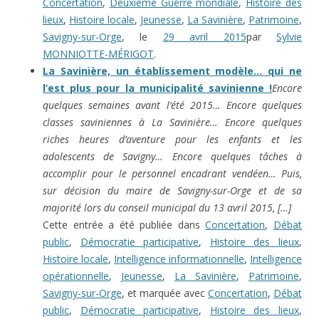
Concertation
,
Deuxième Guerre mondiale
,
Histoire des
lieux
,
Histoire locale
,
Jeunesse
,
La Savinière
,
Patrimoine
,
Savigny-sur-Orge
, le
29 avril 2015
par
Sylvie
MONNIOTTE-MÉRIGOT
.
La Savinière, un établissement modèle… qui ne
l’est plus pour la municipalité savinienne !
Encore
quelques semaines avant l’été 2015… Encore quelques
classes saviniennes à La Savinière… Encore quelques
riches heures d’aventure pour les enfants et les
adolescents de Savigny… Encore quelques tâches à
accomplir pour le personnel encadrant vendéen… Puis,
sur décision du maire de Savigny-sur-Orge et de sa
majorité lors du conseil municipal du 13 avril 2015, […]
Cette entrée a été publiée dans
Concertation
,
Débat
public
,
Démocratie participative
,
Histoire des lieux
,
Histoire locale
,
Intelligence informationnelle
,
Intelligence
opérationnelle
,
Jeunesse
,
La Savinière
,
Patrimoine
,
Savigny-sur-Orge
, et marquée avec
Concertation
,
Débat
public
,
Démocratie participative
,
Histoire des lieux
,