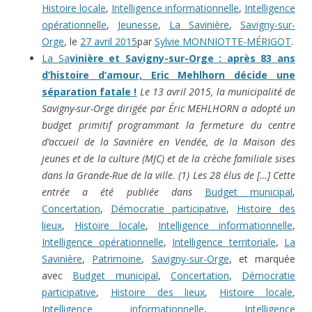
Histoire locale
,
Intelligence informationnelle
,
Intelligence
opérationnelle
,
Jeunesse
,
La Savinière
,
Savigny-sur-
Orge
, le
27 avril 2015
par
Sylvie MONNIOTTE-MÉRIGOT
.
La Sa
vinière et Savigny-sur-Orge : après 83 ans
d’histoire d’amour, Eric Mehlhorn décide une
séparation fatale !
Le 13 avril 2015, la municipalité de
Savigny-sur-Orge dirigée par Éric MEHLHORN a adopté un
budget primitif programmant la fermeture du centre
d’accueil de la Savinière en Vendée, de la Maison des
jeunes et de la culture (MJC) et de la crèche familiale sises
dans la Grande-Rue de la ville. (1) Les 28 élus de […]
Cette
entrée a été publiée dans
Budget municipal
,
Concertation
,
Démocratie participative
,
Histoire des
lieux
,
Histoire locale
,
Intelligence informationnelle
,
Intelligence opérationnelle
,
Intelligence territoriale
,
La
Savinière
,
Patrimoine
,
Savigny-sur-Orge
, et marquée
avec
Budget municipal
,
Concertation
,
Démocratie
participative
,
Histoire des lieux
,
Histoire locale
,
Intelligence informationnelle
,
Intelligence