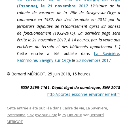
(Essonne), le 21 novembre 2017
L’histoire de la
colonie de vacances de la Ville de Savigny-sur-Orge a
commencé en 1932. Elle s’est terminée en 2015 par la
fermeture définitive de l’établissement après 83 années
de fonctionnement (1932-2015). La dernière page sera
écrite le 21 novembre 2017, à 14 heures, par la vente aux
enchères du terrain et des bâtiments appartenant […]
Cette entrée a été publiée dans
La Savinière
,
Patrimoine
,
Savigny-sur-Orge
le
20 novembre 2017
© Bernard MÉRIGOT, 25 juin 2018, 15 heures.
ISSN 2495-1161. Dépôt légal du numérique, BNF 2018
http://portes-essonne-environnement.fr
Cette entrée a été publiée dans
Cadre de vie
,
La Savinière
,
Patrimoine
,
Savigny-sur-Orge
le
25 juin 2018
par
Bernard
MÉRIGOT
.