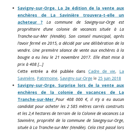
Savigny-sur-Orge. La 2e édition de la vente aux
enchères de La Savinière trouvera-t-elle un
acheteur ?
La commune de Savigny-sur-Orge est
propriétaire d’une colonie de vacances située à La
Tranche-sur-Mer (Vendée). Son conseil municipal, après
l’avoir fermé en 2015, a décidé par une délibération de la
vendre. Une première séance de vente aux enchères à la
bougie a eu lieu le 21 novembre 2017. Elle était mise à
prix à 408 […]
Cette entrée a été publiée dans
Cadre de vie
,
La
Savinière
,
Patrimoine
,
Savigny-sur-Orge
le
25 juin 2018
Savigny-sur-Orge. Surprise lors de la vente aux
enchères de la colonie de vacances de La
Tranche-sur-Mer
Pour 408 000 €, il n’y a eu aucun
candidat pour acheter les 2 585 mètres carrés construits
et les 2,4 hectares de terrain de la Colonie de vacances La
Savinière, propriété de la commune de Savigny-sur-Orge,
située à La Tranche-sur-Mer (Vendée). Cela s’est passé lors