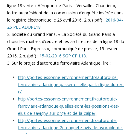
ligne 18 verte « Aéroport de Paris – Versailles Chantier »,
lettre au président de la commission d’enquête insérée dans
le registre électronique le 26 avril 2016, 2 p. ( pdf) :
2016-04-
26 PEE ADUPL18
.
2. Société du Grand Paris, « La Société du Grand Paris a
choisi les maîtres d’œuvre et les architectes de la ligne 18 du
Grand Paris Express », communiqué de presse, 15 février
2016, 2 p. (pdf) :
15-02-2016 SGP CP L18
.
3. Sur le projet d’autoroute ferroviaire Atlantique, lire :
http://portes-essonne-environnement.fr/lautoroute-
ferroviaire-atlantique-passera-t-elle-par-la-ligne-du-rer-
c/
;
http://portes-essonne-environnement.fr/autoroute-
ferroviaire-atlantique-quelles-sont-les-positions-des-
elus-de-savigny-sur-orge-et-de-la-calpe/
;
http://portes-essonne-environnement.fr/autoroute-
ferroviaire-atlantique-2e-enquete-avis-defavorable-de-