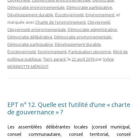
Citoyenneté
,
Citoyenneté environnementale
,
Démocratie
,
Démocratie environnementale
,
Démocratie participative
,
Développement durable
,
Écocitoyenneté
,
Environnement
, et
marquée avec
Charte de l'environnement
,
Citoyenneté
,
Citoyenneté environnementale
,
Démocratie administrative
,
Démocratie délibérative
,
Démocratie environnementale
,
Démocratie participative
,
Développement durable
,
Écocitoyenneté
,
Environnement
,
Participation citoyenne
,
Récit de
politique publique
,
Tiers garant
, le
22 avril 2016
par
Sylvie
MONNIOTTE-MÉRIGOT
.
EPT n° 12. Quelle est l’utilité d’une « charte
de gouvernance » ?
Les assemblées délibérantes locales (conseil municipal,
conseil communautaire, conseil territorial, conseil