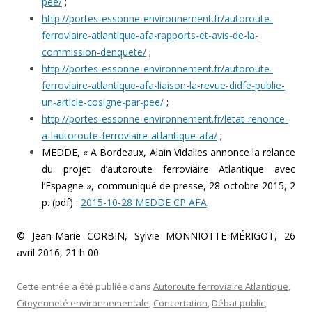
pee/
;
http://portes-essonne-environnement.fr/autoroute-
ferroviaire-atlantique-afa-rapports-et-avis-de-la-
commission-denquete/
;
http://portes-essonne-environnement.fr/autoroute-
ferroviaire-atlantique-afa-liaison-la-revue-didfe-publie-
un-article-cosigne-par-pee/
;
http://portes-essonne-environnement.fr/letat-renonce-
a-lautoroute-ferroviaire-atlantique-afa/
;
MEDDE, « A Bordeaux, Alain Vidalies annonce la relance
du projet d’autoroute ferroviaire Atlantique avec
l’Espagne », communiqué de presse, 28 octobre 2015, 2
p. (pdf) :
2015-10-28 MEDDE CP AFA
.
© Jean-Marie CORBIN, Sylvie MONNIOTTE-MÉRIGOT, 26
avril 2016, 21 h 00.
Cette entrée a été publiée dans
Autoroute ferroviaire Atlantique
,
Citoyenneté environnementale
,
Concertation
,
Débat public
,