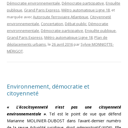
Démocratie environnementale
,
Démocratie participative
,
Enquête
publique
,
Grand Paris Express
,
Métro automatique Ligne 18
, et
marquée avec
Autoroute ferroviaire Atlantique
,
Citoyenneté
environnementale
,
Concertation
,
Débat public
,
Démocratie
environnementale
,
Démocratie participative
,
Enquête publique
,
Grand Paris Express
,
Métro automatique Ligne 18
,
Plan de
déplacements urbains
, le
26 avril 2016
par
Sylvie MONNIOTTE-
MÉRIGOT
.
Environnement, démocratie et
citoyenneté
« L’écocitoyenneté n’est pas une citoyenneté
environnementale »
. Tel est le point de vue que défend
Marianne MOLINIER-DUBOST dans l’avant-dernier numéro
de la revue
Actualité juridique, droit administratif
(
AJDA
). Elle