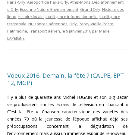
Paris-Orly
,
Aéroport de Paris-Orly
,
Athis-Mons
,
Déplafonnement
d'Orly
,
Essonne Nature Environnement
,
Grand Orly
,
Histoire des
lieux
,
Histoire locale
,
Intelligence informationnelle
,
Intelligence
territoriale
,
Nuisances aériennes
,
Orly
,
Paray-Vieille-Poste
,
Patrimoine
,
Transport aérien
, le
9 janvier 2016
par
Marie
LAPEIGNE
.
Voeux 2016. Demain, la fête ? (CALPE, EPT
12, MGP)
Il y a plus de quarante ans Michel FUGAIN et son Big Bazar
se produisaient sur les écrans de télévision en chantant «
C’est la fête ». Chanson caractéristique des variétés des
années 70 où la jeunesse de l’époque affichait déjà ses
préoccupations concernant la dégradation de
l’environnement mais aussi un immense espoir de renouveau.