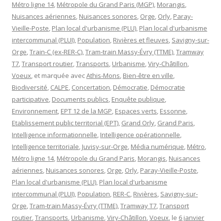
Métro ligne 14
,
Métropole du Grand Paris (MGP)
,
Morangis
,
Nuisances aériennes
,
Nuisances sonores
,
Orge
,
Orly
,
Paray-
Vieille-Poste
,
Plan local d'urbanisme (PLU)
,
Plan local d'urbanisme
intercommunal (PLUI)
,
Population
,
Rivières et fleuves
,
Savigny-sur-
Orge
,
Train-C (ex-RER-C)
,
Tram-train Massy-Évry (TTME)
,
Tramway
T7
,
Transport routier
,
Transports
,
Urbanisme
,
Viry-Châtillon
,
Voeux
, et marquée avec
Athis-Mons
,
Bien-être en ville
,
Biodiversité
,
CALPE
,
Concertation
,
Démocratie
,
Démocratie
participative
,
Documents publics
,
Enquête publique
,
Environnement
,
EPT 12 de la MGP
,
Espaces verts
,
Essonne
,
Etablissement public territorial (EPT)
,
Grand Orly
,
Grand Paris
,
Intelligence informationnelle
,
Intelligence opérationnelle
,
Intelligence territoriale
,
Juvisy-sur-Orge
,
Média numérique
,
Métro
,
Métro ligne 14
,
Métropole du Grand Paris
,
Morangis
,
Nuisances
aériennes
,
Nuisances sonores
,
Orge
,
Orly
,
Paray-Vieille-Poste
,
Plan local d'urbanisme (PLU)
,
Plan local d'urbanisme
intercommunal (PLUI)
,
Population
,
RER-C
,
Rivières
,
Savigny-sur-
Orge
,
Tram-train Massy-Évry (TTME)
,
Tramway T7
,
Transport
routier
,
Transports
,
Urbanisme
,
Viry-Châtillon
,
Voeux
, le
6 janvier