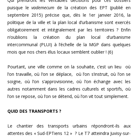
Qui prendront les véritables décisions pour ces dossiers
puisque le
vademecum
de la création des EPT (publié en
septembre 2015) précise que, dès le 1er janvier 2016, la
politique de la ville et la plan local d’urbanisme sont exercés
obligatoirement et intégralement par les territoires ? Enfin
n’oublions la création du plan local d’urbanisme
intercommunal (PLUI) à l’échelle de la MGP dans quelques
mois que nos chers élus locaux semblent oublier ! (6)
Pourtant, une ville comme on la souhaite, c’est un lieu où
l’on travaille, où l’on se déplace, où l’on s’instruit, où l’on se
soigne, où l’on s’approvisionne, où l’on échange avec les
autres notamment dans les cadres culturels et sportifs, où
l’on se repose, où l’on se détend, où l’on vit tout simplement.
QUID DES TRANSPORTS ?
Le chantier des transports urbains répondront-ils aux
attentes des « Sud-EPTiens 12 » ? Le T7 atteindra Juvisy-sur-