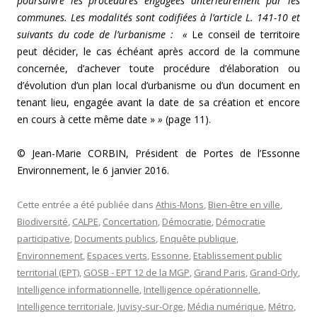
poursuivre les procédures engagées antérieurement par les
communes. Les modalités sont codifiées à l’article L. 141-10 et
suivants du code de l’urbanisme : «
Le conseil de territoire
peut décider, le cas échéant après accord de la commune
concernée, d’achever toute procédure d’élaboration ou
d’évolution d’un plan local d’urbanisme ou d’un document en
tenant lieu, engagée avant la date de sa création et encore
en cours à cette même date »
»
(page 11).
© Jean-Marie CORBIN, Président de Portes de l’Essonne
Environnement, le 6 janvier 2016.
Cette entrée a été publiée dans
Athis-Mons
,
Bien-être en ville
,
Biodiversité
,
CALPE
,
Concertation
,
Démocratie
,
Démocratie
participative
,
Documents publics
,
Enquête publique
,
Environnement
,
Espaces verts
,
Essonne
,
Etablissement public
territorial (EPT)
,
GOSB - EPT 12 de la MGP
,
Grand Paris
,
Grand-Orly
,
Intelligence informationnelle
,
Intelligence opérationnelle
,
Intelligence territoriale
,
Juvisy-sur-Orge
,
Média numérique
,
Métro
,