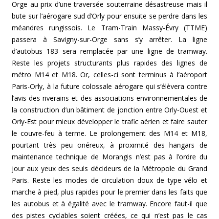
Orge au prix d’une traversée souterraine désastreuse mais il
bute sur l’aérogare sud d’Orly pour ensuite se perdre dans les
méandres rungissois. Le Tram-Train Massy-Évry (TTME)
passera à Savigny-sur-Orge sans s’y arrêter. La ligne
d’autobus 183 sera remplacée par une ligne de tramway.
Reste les projets structurants plus rapides des lignes de
métro M14 et M18. Or, celles-ci sont terminus à l’aéroport
Paris-Orly, à la future colossale aérogare qui s’élèvera contre
l’avis des riverains et des associations environnementales de
la construction d’un bâtiment de jonction entre Orly-Ouest et
Orly-Est pour mieux développer le trafic aérien et faire sauter
le couvre-feu à terme. Le prolongement des M14 et M18,
pourtant très peu onéreux, à proximité des hangars de
maintenance technique de Morangis n’est pas à l’ordre du
jour aux yeux des seuls décideurs de la Métropole du Grand
Paris. Reste les modes de circulation doux de type vélo et
marche à pied, plus rapides pour le premier dans les faits que
les autobus et à égalité avec le tramway. Encore faut-il que
des pistes cyclables soient créées, ce qui n’est pas le cas