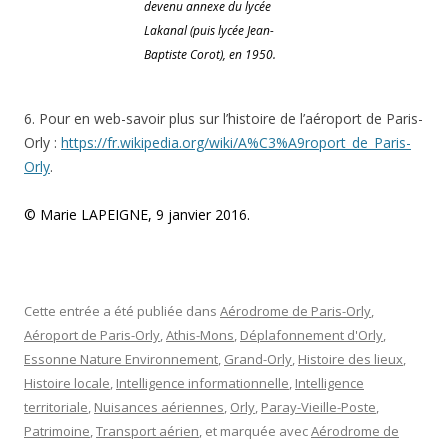
devenu annexe du lycée
Lakanal (puis lycée Jean-
Baptiste Corot), en 1950.
6. Pour en web-savoir plus sur l’histoire de l’aéroport de Paris-
Orly :
https://fr.wikipedia.org/wiki/A%C3%A9roport_de_Paris-
Orly
.
© Marie LAPEIGNE, 9 janvier 2016.
Cette entrée a été publiée dans
Aérodrome de Paris-Orly
,
Aéroport de Paris-Orly
,
Athis-Mons
,
Déplafonnement d'Orly
,
Essonne Nature Environnement
,
Grand-Orly
,
Histoire des lieux
,
Histoire locale
,
Intelligence informationnelle
,
Intelligence
territoriale
,
Nuisances aériennes
,
Orly
,
Paray-Vieille-Poste
,
Patrimoine
,
Transport aérien
, et marquée avec
Aérodrome de