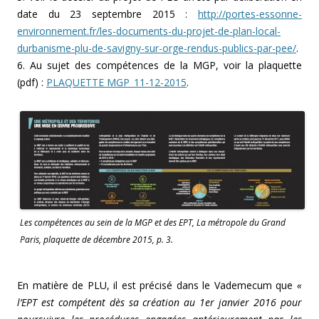
date du 23 septembre 2015 :
http://portes-essonne-
environnement.fr/les-documents-du-projet-de-plan-local-
durbanisme-plu-de-savigny-sur-orge-rendus-publics-par-pee/
.
6. Au sujet des compétences de la MGP, voir la plaquette
(pdf) :
PLAQUETTE MGP_11-12-2015
.
Les compétences au sein de la MGP et des EPT, La métropole du Grand
Paris, plaquette de décembre 2015, p. 3.
En matière de PLU, il est précisé dans le Vademecum que
«
l’EPT est compétent dès sa création au 1er janvier 2016 pour