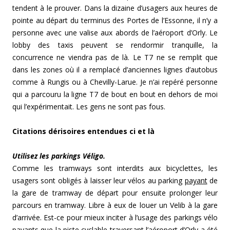
tendent à le prouver. Dans la dizaine d’usagers aux heures de
pointe au départ du terminus des Portes de l’Essonne, il n’y a
personne avec une valise aux abords de l’aéroport d’Orly. Le
lobby des taxis peuvent se rendormir tranquille, la
concurrence ne viendra pas de là. Le T7 ne se remplit que
dans les zones où il a remplacé d’anciennes lignes d’autobus
comme à Rungis ou à Chevilly-Larue. Je n’ai repéré personne
qui a parcouru la ligne T7 de bout en bout
en dehors de moi
qui l’expérimentait. Les gens ne sont pas fous.
Citations dérisoires entendues ci et là
Utilisez les parkings Véligo.
Comme les tramways sont interdits aux bicyclettes, les
usagers sont obligés à laisser leur vélos au parking
payant
de
la gare de tramway de départ pour ensuite prolonger leur
parcours en tramway. Libre à eux de louer un Velib à la gare
d’arrivée. Est-ce pour mieux inciter à l’usage des parkings vélo
payants que la piste cyclable traversant l’aéroport d’Orly a été