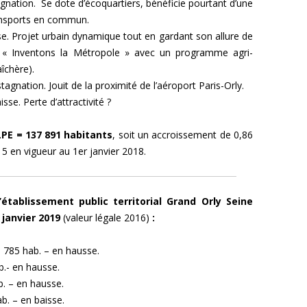
agnation. Se dote d’écoquartiers, bénéficie pourtant d’une
ansports en commun.
e. Projet urbain dynamique tout en gardant son allure de
 « Inventons la Métropole » avec un programme agri-
îchère).
stagnation. Jouit de la proximité de l’aéroport Paris-Orly.
isse. Perte d’attractivité ?
LPE =
137 891 habitants
, soit un accroissement de 0,86
15 en vigueur au 1er janvier 2018.
’établissement public territorial Grand Orly Seine
 janvier 2019
(valeur légale 2016)
:
5 785 hab. – en hausse.
b.- en hausse.
. – en hausse.
b. – en baisse.