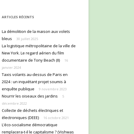
ARTICLES RÉCENTS
La démolition de la maison aux volets
bleus
30 juillet 2025
La logistique métropolitaine de la ville de
New York. Le regard aérien du film
documentaire de Tony Beach (II)
16
janvier 2024
Taxis volants au-dessus de Paris en
2024 : un inquiétant projet soumis à
enquête publique
9 novembre 2023
Nourrir les oiseaux des jardins
5
décembre 2022
Collecte de déchets électriques et
électroniques (DEEE)
16 octobre 2021
L’éco-socialisme démocratique
remplacera-t-il le capitalisme ? (Vishwas