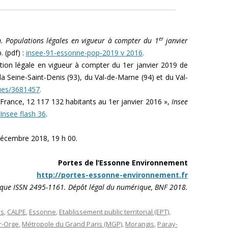
er
. Populations légales en vigueur à compter du 1
janvier
 (pdf) :
insee-91-essonne-pop-2019 v 2016
.
lation légale en vigueur à compter du 1er janvier 2019 de
la Seine-Saint-Denis (93), du Val-de-Marne (94) et du Val-
iques/3681457
.
e-France, 12 117 132 habitants au 1er janvier 2016 »,
Insee
Insee flash 36
.
décembre 2018, 19 h 00.
Portes de l’Essonne Environnement
http://portes-essonne-environnement.fr
ue ISSN 2495-1161. Dépôt légal du numérique, BNF 2018.
ns
,
CALPE
,
Essonne
,
Etablissement public territorial (EPT)
,
r-Orge
,
Métropole du Grand Paris (MGP)
,
Morangis
,
Paray-