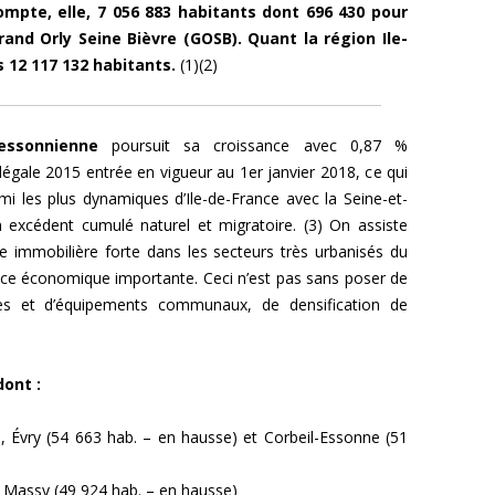
mpte, elle, 7 056 883
habitants dont 696 430
p
our
Grand Orly Seine Bièvre (GOSB). Quant la région Ile-
s 12 117 132 habitants.
(1)(2)
essonnienne
poursuit sa croissance avec 0,87 %
légale 2015 entrée en vigueur au 1er janvier 2018, c
e qui
i les plus dynamiques d’Ile-de-France avec la Seine-et-
 excédent cumulé naturel et migratoire. (3) On assiste
 immobilière forte dans les secteurs très urbanisés du
ce économique importante. Ceci n’est pas sans poser de
res et d’équipements communaux, de densification de
ont :
, Évry (54 663 hab. – en hausse) et Corbeil-Essonne (51
, Massy (49 924 hab. – en hausse)