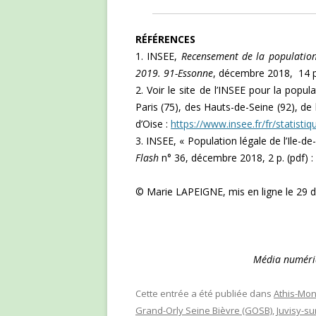
RÉFÉRENCES
1. INSEE,
Recensement de la population
2019. 91-Essonne
, décembre 2018, 14 p.
2. Voir le site de l’INSEE pour la popu
Paris (75), des Hauts-de-Seine (92), de 
d’Oise :
https://www.insee.fr/fr/statist
3. INSEE, « Population légale de l’Ile-d
Flash
n° 36, décembre 2018, 2 p. (pdf) :
© Marie LAPEIGNE, mis en ligne le 29 
Média numériq
Cette entrée a été publiée dans
Athis-Mo
Grand-Orly Seine Bièvre (GOSB)
,
Juvisy-su