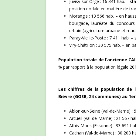
Juvisy-sur-Orge : 16 341 hab. – st
position nodale en matière de tr
Morangis : 13 566 hab. – en hauss
bourgade, lauréate du concours
urbain (agriculture urbaine et mara
Paray-Vieille-Poste : 7 411 hab. – 
Viry-Châtillon : 30 575 hab. – en ba
Population totale de l’ancienne CA
% par rapport à la population légale 20
Les chiffres de la population de l
Bièvre (GOSB, 24 communes) au 1er
Ablon-sur-Seine (Val-de-Marne) : 
Arcueil (Val-de-Marne) : 21 567 ha
Athis-Mons (Essonne) : 33 691 hab
Cachan (Val-de-Marne) : 30 208 ha