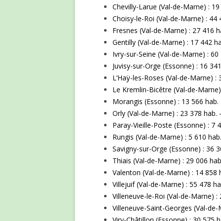
Chevilly-Larue (Val-de-Marne) : 19
Choisy-le-Roi (Val-de-Marne) : 4
Fresnes (Val-de-Marne) : 27 416 h
Gentilly (Val-de-Marne) : 17 442 h
Ivry-sur-Seine (Val-de-Marne) : 
Juvisy-sur-Orge (Essonne) : 16 341
L’Haÿ-les-Roses (Val-de-Marne) : 
Le Kremlin-Bicêtre (Val-de-Marne) 
Morangis (Essonne) : 13 566 hab. 
Orly (Val-de-Marne) : 23 378 hab. 
Paray-Vieille-Poste (Essonne) : 7 
Rungis (Val-de-Marne) : 5 610 hab.
Savigny-sur-Orge (Essonne) : 36 
Thiais (Val-de-Marne) : 29 006 hab
Valenton (Val-de-Marne) : 14 858 
Villejuif (Val-de-Marne) : 55 478
Villeneuve-le-Roi (Val-de-Marne) :
Villeneuve-Saint-Georges (Val-de-M
Viry-Châtillon (Essonne) : 30 575 h