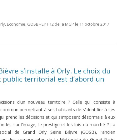
rly
,
Économie
,
GOSB - EPT 12 de la MGP
le
11 octobre 2017
èvre s’installe à Orly. Le choix du
public territorial est d’abord un
cisions d’un nouveau territoire ? Celle qui consiste à
commun permettant à ses habitants de s’identifier à ses
 qui prend les décisions et qui s’imposent désormais à eux
ondés sur l’image, le prestige et les lois du marché ? La
social de Grand Orly Seine Bièvre (GOSB), l’ancien
2, une des composantes de la Métropole du Grand Paris,