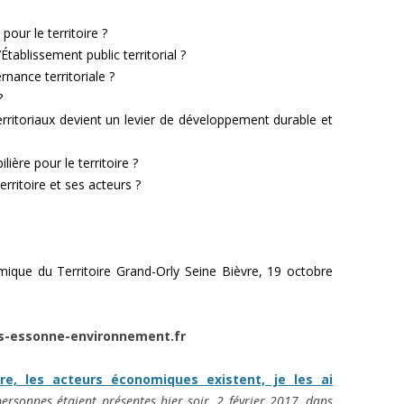
ur le territoire ?
Établissement public territorial ?
rnance territoriale ?
?
rritoriaux devient un levier de développement durable et
lière pour le territoire ?
erritoire et ses acteurs ?
que du Territoire Grand-Orly Seine Bièvre, 19 octobre
es-essonne-environnement.fr
re, les acteurs économiques existent, je les ai
personnes étaient présentes hier soir, 2 février 2017, dans