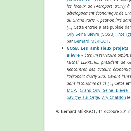
les locaux de l’Aéroport d’Orly à
développement économique de Grand
du Grand Paris », peut-on lire dan
[…]
Cette entrée a été publiée d
Orly Seine Bièvre (GOSB)
,
Intelli
par
Bernard MÉRIGOT
.
GOSB. Les ambitieux projets 
Bièvre
« Être un territoire ambit
Michel LEPRÊTRE, président de Gr
Rencontres des acteurs économiq
l’aéroport d’Orly Sud. Devant l’en
dans l’économie de ce […]
Cette en
MGP
,
Grand-Orly Seine Bièvre
Savigny-sur-Orge
,
Viry-Châtillon
l
© Bernard MÉRIGOT, 11 octobre 2017, 