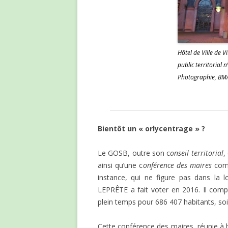
Hôtel de Ville de V
public territorial 
Photographie, BM/
Bientôt un « orlycentrage » ?
Le GOSB, outre son c
onseil territorial
,
ainsi qu’une c
onférence des maires
comp
instance, qui ne figure pas dans la 
LEPRÊTE a fait voter en 2016. Il comp
plein temps pour 686 407 habitants, soi
Cette conférence des maires, réunie à h