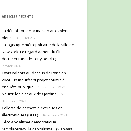
ARTICLES RÉCENTS
La démolition de la maison aux volets
bleus
30 juillet 2025
La logistique métropolitaine de la ville de
New York. Le regard aérien du film
documentaire de Tony Beach (II)
16
janvier 2024
Taxis volants au-dessus de Paris en
2024 : un inquiétant projet soumis à
enquête publique
9 novembre 2023
Nourrir les oiseaux des jardins
5
décembre 2022
Collecte de déchets électriques et
électroniques (DEEE)
16 octobre 2021
L’éco-socialisme démocratique
remplacera-t-il le capitalisme ? (Vishwas