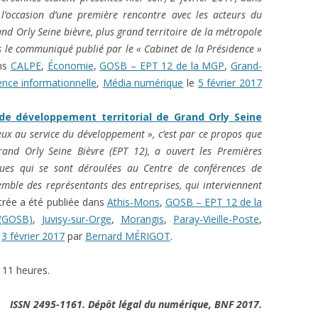
 l’occasion d’une première rencontre avec les acteurs du
 Orly Seine bièvre, plus grand territoire de la métropole
s le communiqué publié par le « Cabinet de la Présidence »
ans
CALPE
,
Économie
,
GOSB – EPT 12 de la MGP
,
Grand-
gence informationnelle
,
Média numérique
le
5 février 2017
de développement territorial de Grand Orly Seine
ieux au service du développement », c’est par ce propos que
and Orly Seine Bièvre (EPT 12), a ouvert les Premières
ues qui se sont déroulées au Centre de conférences de
semble des représentants des entreprises, qui interviennent
trée a été publiée dans
Athis-Mons
,
GOSB – EPT 12 de la
 (GOSB)
,
Juvisy-sur-Orge
,
Morangis
,
Paray-Vieille-Poste
,
e
3 février 2017
par
Bernard MÉRIGOT
.
11 heures.
ISSN 2495-1161. Dépôt légal du numérique, BNF 2017.