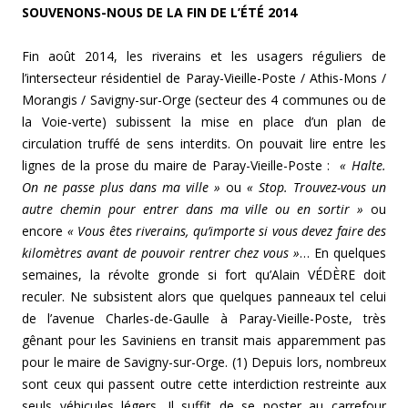
SOUVENONS-NOUS DE LA FIN DE L’ÉTÉ 2014
Fin août 2014, les riverains et les usagers réguliers de
l’intersecteur résidentiel de Paray-Vieille-Poste / Athis-Mons /
Morangis / Savigny-sur-Orge (secteur des 4 communes ou de
la Voie-verte) subissent la mise en place d’un plan de
circulation truffé de sens interdits. On pouvait lire entre les
lignes de la prose du maire de Paray-Vieille-Poste :
« Halte.
On ne passe plus dans ma ville »
ou
« Stop. Trouvez-vous un
autre chemin pour entrer dans ma ville ou en sortir »
ou
encore
« Vous êtes riverains, qu’importe si vous devez faire des
kilomètres avant de pouvoir rentrer chez vous »
… En quelques
semaines, la révolte gronde si fort qu’Alain VÉDÈRE doit
reculer. Ne subsistent alors que quelques panneaux tel celui
de l’avenue Charles-de-Gaulle à Paray-Vieille-Poste, très
gênant pour les Saviniens en transit mais apparemment pas
pour le maire de Savigny-sur-Orge. (1) Depuis lors, nombreux
sont ceux qui passent outre cette interdiction restreinte aux
seuls véhicules légers. Il suffit de se poster au carrefour