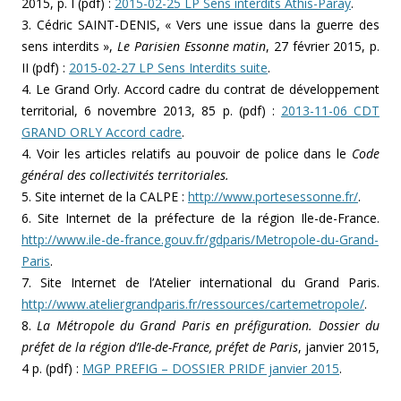
2015, p. I (pdf) :
2015-02-25 LP Sens interdits Athis-Paray
.
3. Cédric SAINT-DENIS, « Vers une issue dans la guerre des
sens interdits »,
Le Parisien Essonne matin
, 27 février 2015, p.
II (pdf) :
2015-02-27 LP Sens Interdits suite
.
4. Le Grand Orly. Accord cadre du contrat de développement
territorial, 6 novembre 2013, 85 p. (pdf) :
2013-11-06 CDT
GRAND ORLY Accord cadre
.
4. Voir les articles relatifs au pouvoir de police dans le
Code
général des collectivités territoriales.
5. Site internet de la CALPE :
http://www.portesessonne.fr/
.
6. Site Internet de la préfecture de la région Ile-de-France.
http://www.ile-de-france.gouv.fr/gdparis/Metropole-du-Grand-
Paris
.
7. Site Internet de l’Atelier international du Grand Paris.
http://www.ateliergrandparis.fr/ressources/cartemetropole/
.
8.
La Métropole du Grand Paris en préfiguration. Dossier du
préfet de la région d’Ile-de-France, préfet de Paris
, janvier 2015,
4 p. (pdf) :
MGP PREFIG – DOSSIER PRIDF janvier 2015
.