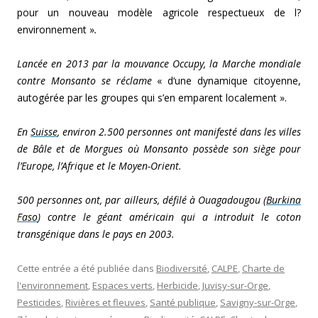
pour un nouveau modèle agricole respectueux de l?
environnement »
.
Lancée en 2013 par la mouvance Occupy, la Marche mondiale
contre Monsanto se réclame
« d
‘une dynamique citoyenne,
autogérée par les groupes qui s’en emparent localement ».
En
Suisse
, environ 2.500 personnes ont manifesté dans les villes
de Bâle et de Morgues où Monsanto possède son siège pour
l’Europe, l’Afrique et le Moyen-Orient.
500 personnes ont, par ailleurs, défilé à Ouagadougou (
Burkina
Faso
) contre le géant américain qui a introduit le coton
transgénique dans le pays en 2003.
Cette entrée a été publiée dans
Biodiversité
,
CALPE
,
Charte de
l'environnement
,
Espaces verts
,
Herbicide
,
Juvisy-sur-Orge
,
Pesticides
,
Rivières et fleuves
,
Santé publique
,
Savigny-sur-Orge
,