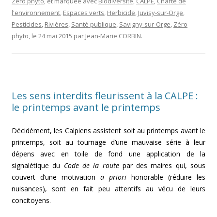
Zéro phyto
, et marquée avec
Biodiversité
,
CALPE
,
Charte de
l'environnement
,
Espaces verts
,
Herbicide
,
Juvisy-sur-Orge
,
Pesticides
,
Rivières
,
Santé publique
,
Savigny-sur-Orge
,
Zéro
phyto
, le
24 mai 2015
par
Jean-Marie CORBIN
.
Les sens interdits fleurissent à la CALPE :
le printemps avant le printemps
Décidément, les Calpiens assistent soit au printemps avant le
printemps, soit au tournage d’une mauvaise série à leur
dépens avec en toile de fond une application de la
signalétique du
Code de la route
par des maires qui, sous
couvert d’une motivation
a priori
honorable (réduire les
nuisances), sont en fait peu attentifs au vécu de leurs
concitoyens.