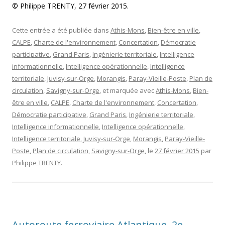
© Philippe TRENTY, 27 février 2015.
Cette entrée a été publiée dans
Athis-Mons
,
Bien-être en ville
,
CALPE
,
Charte de l'environnement
,
Concertation
,
Démocratie
participative
,
Grand Paris
,
Ingénierie territoriale
,
Intelligence
informationnelle
,
Intelligence opérationnelle
,
Intelligence
territoriale
,
Juvisy-sur-Orge
,
Morangis
,
Paray-Vieille-Poste
,
Plan de
circulation
,
Savigny-sur-Orge
, et marquée avec
Athis-Mons
,
Bien-
être en ville
,
CALPE
,
Charte de l'environnement
,
Concertation
,
Démocratie participative
,
Grand Paris
,
Ingénierie territoriale
,
Intelligence informationnelle
,
Intelligence opérationnelle
,
Intelligence territoriale
,
Juvisy-sur-Orge
,
Morangis
,
Paray-Vieille-
Poste
,
Plan de circulation
,
Savigny-sur-Orge
, le
27 février 2015
par
Philippe TRENTY
.
Autoroute ferroviaire Atlantique, 2e