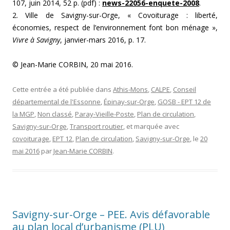
107, juin 2014, 52 p. (pdf) :
news-22056-enquete-2008
.
2. Ville de Savigny-sur-Orge, « Covoiturage : liberté,
économies, respect de l’environnement font bon ménage »,
Vivre à Savigny
, janvier-mars 2016, p. 17.
© Jean-Marie CORBIN, 20 mai 2016.
Cette entrée a été publiée dans
Athis-Mons
,
CALPE
,
Conseil
départemental de l'Essonne
,
Épinay-sur-Orge
,
GOSB - EPT 12 de
la MGP
,
Non classé
,
Paray-Vieille-Poste
,
Plan de circulation
,
Savigny-sur-Orge
,
Transport routier
, et marquée avec
covoiturage
,
EPT 12
,
Plan de circulation
,
Savigny-sur-Orge
, le
20
mai 2016
par
Jean-Marie CORBIN
.
Savigny-sur-Orge – PEE. Avis défavorable
au plan local d’urbanisme (PLU)