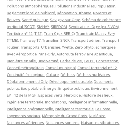
Pollutions atmosphériques
,
Pollutions industrielles
,
Population
,
Règlement local de publicité
,
Rénovation urbaine
,
Rivières et
fleuves
,
Santé publique
,
Savigny-sur-Orge
,
Schéma de cohérence
territorial (SCOT)
,
SIAHVY
,
SIREDOM
,
Syndicat de l'Orge (ex-SIVOA)
,
Territoire n° 12 (T 12)
,
Train-C (ex-RER-C)
,
Tram-train Massy-Évry
(TTME)
,
Tramway T7
,
Transilien SNCF
,
Transport aérien
,
Transport
routier
,
Transports
,
Urbanisme
,
Yvette
,
Zéro phyto
, et marquée
avec
Aéroport de Paris-Orly
,
Autoroute ferroviaire Atlantique
,
Bien-être en ville
,
Biodiversité
,
Cadre de vie
,
CALPE
,
Concertation
,
Conseil métropolitain
,
Conseil municipal
,
Conseil territorial n° 12
,
Continuité écologique
,
Culture
,
Déchets
,
Déchets nucléaires
,
Déplafonnement d'Orly
,
Développement durable
,
Documents
publics
,
Eau potable
,
Énergie
,
Enquête publique
,
Environnement
,
EPT 12 de la MGP
,
Espaces verts
,
Herbicide
,
Histoire des lieux
,
Ingénierie territoriale
,
Inondations
,
Intelligence informationnelle
,
Intelligence opérationnelle
,
Intelligence territoriale
,
La Poste
,
Logements sociaux
,
Métropole du Grand Paris
,
Nucléaire
,
Nuisances aériennes
,
Nuisances sonores
,
Nuisances vibratoires
,