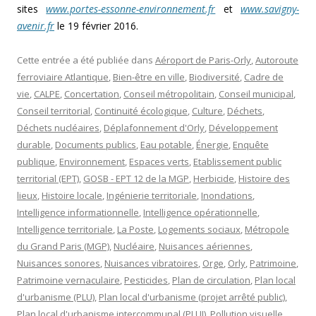
sites
www.portes-essonne-environnement.fr
et
www.savigny-
avenir.fr
le 19 février 2016.
Cette entrée a été publiée dans
Aéroport de Paris-Orly
,
Autoroute
ferroviaire Atlantique
,
Bien-être en ville
,
Biodiversité
,
Cadre de
vie
,
CALPE
,
Concertation
,
Conseil métropolitain
,
Conseil municipal
,
Conseil territorial
,
Continuité écologique
,
Culture
,
Déchets
,
Déchets nucléaires
,
Déplafonnement d'Orly
,
Développement
durable
,
Documents publics
,
Eau potable
,
Énergie
,
Enquête
publique
,
Environnement
,
Espaces verts
,
Etablissement public
territorial (EPT)
,
GOSB - EPT 12 de la MGP
,
Herbicide
,
Histoire des
lieux
,
Histoire locale
,
Ingénierie territoriale
,
Inondations
,
Intelligence informationnelle
,
Intelligence opérationnelle
,
Intelligence territoriale
,
La Poste
,
Logements sociaux
,
Métropole
du Grand Paris (MGP)
,
Nucléaire
,
Nuisances aériennes
,
Nuisances sonores
,
Nuisances vibratoires
,
Orge
,
Orly
,
Patrimoine
,
Patrimoine vernaculaire
,
Pesticides
,
Plan de circulation
,
Plan local
d'urbanisme (PLU)
,
Plan local d'urbanisme (projet arrêté public)
,
Plan local d'urbanisme intercommunal (PLUI)
,
Pollution visuelle
,