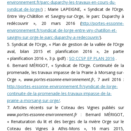
environnement.fr/parc-duparchy-les-travaux-en-cours-du-
syndicat-de-lorge/
) ; Marie LAPEIGNE, « Syndicat de l’Orge.
Entre Viry-Châtillon et Savigny-sur-Orge, le parc Duparchy à
redécouvrir », 20 mars 2016 (
http://portes-essonne-
environnement.fr/syndicat-de-lorge-entre-viry-chatillon-et-
savigny-sur-orge-le-parc-duparchy-a-redecouvrir/
).
5. Syndicat de l’Orge, « Plan de gestion de la vallée de l’Orge
aval, bilan 2015 et planification 2016 », 2e partie
« planification 2016 », 3 p. (pdf) :
SO CCSP EP PLAN 2016
.
6. Bernard MÉRIGOT, « Syndicat de l’Orge. Continuité de la
promenade, les travaux impasse de la Prairie à Morsang-sur-
Orge »,
www.portes-essonne-environnement.fr
, 7 avril 2016 :
http://portes-essonne-environnement.fr/syndicat-de-lorge-
continuite-de-la-promenade-les-travaux-impasse-de-la-
prairie-a-morsang-sur-orge/
.
7. Articles récents sur le Coteau des Vignes publiés sur
www.portes-essonne-environnement.fr
: Bernard MÉRIGOT,
« Renaturation du lit et des berges de la rivière Orge sur le
Coteau des Vignes à Athis-Mons », 16 mars 2015,