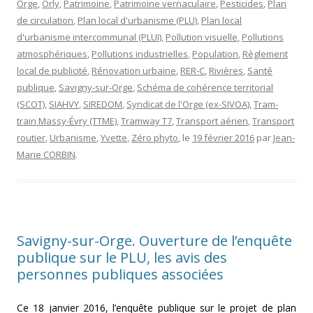
Orge
,
Orly
,
Patrimoine
,
Patrimoine vernaculaire
,
Pesticides
,
Plan
de circulation
,
Plan local d'urbanisme (PLU)
,
Plan local
d'urbanisme intercommunal (PLUI)
,
Pollution visuelle
,
Pollutions
atmosphériques
,
Pollutions industrielles
,
Population
,
Règlement
local de publicité
,
Rénovation urbaine
,
RER-C
,
Rivières
,
Santé
publique
,
Savigny-sur-Orge
,
Schéma de cohérence territorial
(SCOT)
,
SIAHVY
,
SIREDOM
,
Syndicat de l'Orge (ex-SIVOA)
,
Tram-
train Massy-Évry (TTME)
,
Tramway T7
,
Transport aérien
,
Transport
routier
,
Urbanisme
,
Yvette
,
Zéro phyto
, le
19 février 2016
par
Jean-
Marie CORBIN
.
Savigny-sur-Orge. Ouverture de l’enquête
publique sur le PLU, les avis des
personnes publiques associées
Ce 18 janvier 2016, l’enquête publique sur le projet de plan