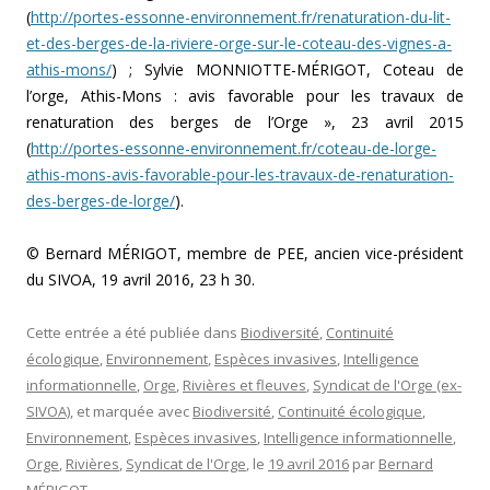
(
http://portes-essonne-environnement.fr/renaturation-du-lit-
et-des-berges-de-la-riviere-orge-sur-le-coteau-des-vignes-a-
athis-mons/
) ; Sylvie MONNIOTTE-MÉRIGOT, Coteau de
l’orge, Athis-Mons : avis favorable pour les travaux de
renaturation des berges de l’Orge », 23 avril 2015
(
http://portes-essonne-environnement.fr/coteau-de-lorge-
athis-mons-avis-favorable-pour-les-travaux-de-renaturation-
des-berges-de-lorge/
).
© Bernard MÉRIGOT, membre de PEE, ancien vice-président
du SIVOA, 19 avril 2016, 23 h 30.
Cette entrée a été publiée dans
Biodiversité
,
Continuité
écologique
,
Environnement
,
Espèces invasives
,
Intelligence
informationnelle
,
Orge
,
Rivières et fleuves
,
Syndicat de l'Orge (ex-
SIVOA)
, et marquée avec
Biodiversité
,
Continuité écologique
,
Environnement
,
Espèces invasives
,
Intelligence informationnelle
,
Orge
,
Rivières
,
Syndicat de l'Orge
, le
19 avril 2016
par
Bernard