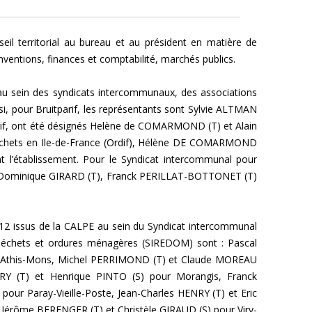
eil territorial au bureau et au président en matière de
nventions, finances et comptabilité, marchés publics.
 au sein des syndicats intercommunaux, des associations
i, pour Bruitparif, les représentants sont Sylvie ALTMAN
arif, ont été désignés Helène de COMARMOND (T) et Alain
 déchets en Ile-de-France (Ordif), Hélène DE COMARMOND
nt l’établissement. Pour le Syndicat intercommunal pour
lus Dominique GIRARD (T), Franck PERILLAT-BOTTONET (T)
 12 issus de la CALPE au sein du Syndicat intercommunal
s déchets et ordures ménagères (SIREDOM) sont : Pascal
r Athis-Mons, Michel PERRIMOND (T) et Claude MOREAU
URY (T) et Henrique PINTO (S) pour Morangis, Franck
our Paray-Vieille-Poste, Jean-Charles HENRY (T) et Eric
Jérôme BERENGER (T) et Christèle GIRAUD (S) pour Viry-