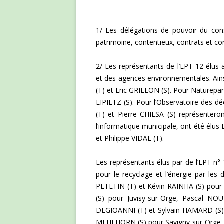
1/ Les délégations de pouvoir du cons
patrimoine, contentieux, contrats et co
2/ Les représentants de l’EPT 12 élus
et des agences environnementales. Ains
(T) et Eric GRILLON (S). Pour Naturep
LIPIETZ (S). Pour l’Observatoire des
(T) et Pierre CHIESA (S) représentero
l’informatique municipale, ont été é
et Philippe VIDAL (T).
Les représentants élus par de l’EPT n°
pour le recyclage et l’énergie par le
PETETIN (T) et Kévin RAINHA (S) pou
(S) pour Juvisy-sur-Orge, Pascal NO
DEGIOANNI (T) et Sylvain HAMARD (S) p
MEHLHORN (S) pour Savigny-sur-Orge, 