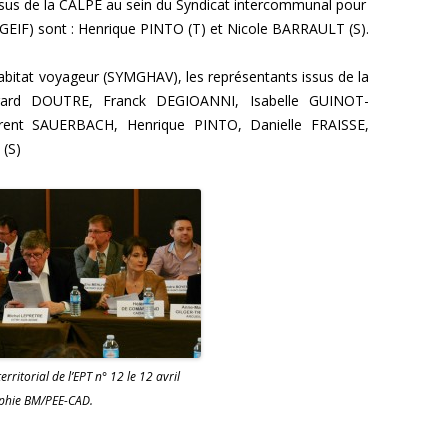
issus de la CALPE au sein du Syndicat intercommunal pour
 (SIGEIF) sont : Henrique PINTO (T) et Nicole BARRAULT (S).
habitat voyageur (SYMGHAV), les représentants issus de la
rard DOUTRE,
Franck DEGIOANNI,
Isabelle GUINOT-
rent SAUERBACH,
Henrique PINTO,
Danielle FRAISSE,
(S)
erritorial de l’EPT n° 12 le 12 avril
phie BM/PEE-CAD.