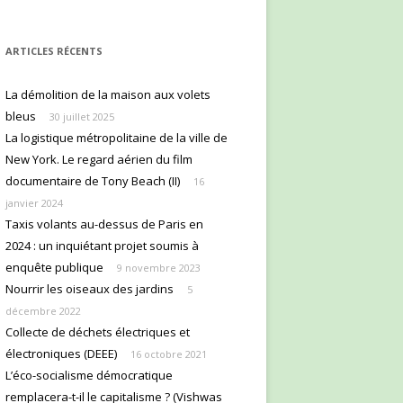
ARTICLES RÉCENTS
La démolition de la maison aux volets
bleus
30 juillet 2025
La logistique métropolitaine de la ville de
New York. Le regard aérien du film
documentaire de Tony Beach (II)
16
janvier 2024
Taxis volants au-dessus de Paris en
2024 : un inquiétant projet soumis à
enquête publique
9 novembre 2023
Nourrir les oiseaux des jardins
5
décembre 2022
Collecte de déchets électriques et
électroniques (DEEE)
16 octobre 2021
L’éco-socialisme démocratique
remplacera-t-il le capitalisme ? (Vishwas