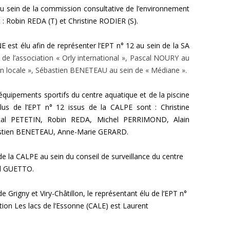
au sein de la commission consultative de
l’environnement
 :
Robin REDA (T) et
Christine RODIER (S).
est élu afin de représenter l’EPT n° 12 au sein de
la SA
n
de l’association « Orly international », Pascal NOURY au
sion locale », Sébastien BENETEAU au sein de « Médiane ».
équipements sportifs du centre aquatique et de la piscine
 élus de l’EPT n° 12 issus de la CALPE sont :
Christine
cal PETETIN,
Robin REDA,
Michel PERRIMOND,
Alain
stien BENETEAU,
Anne-Marie GERARD.
 de la CALPE au sein
du conseil de surveillance du centre
l GUETTO.
 de
Grigny et Viry-Châtillon, le représentant élu de l’EPT n°
ion Les lacs de l’Essonne (CALE) est
Laurent