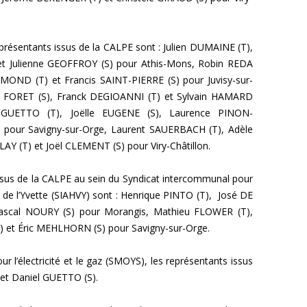
eprésentants issus de la CALPE sont : Julien DUMAINE (T),
et Julienne GEOFFROY (S) pour Athis-Mons, Robin REDA
MOND (T) et Francis SAINT-PIERRE (S) pour Juvisy-sur-
ve FORET (S), Franck DEGIOANNI (T) et Sylvain HAMARD
iel GUETTO (T), Joëlle EUGENE (S), Laurence PINON-
 pour Savigny-sur-Orge, Laurent SAUERBACH (T), Adèle
 (T) et Joël CLEMENT (S) pour Viry-Châtillon.
issus de la CALPE au sein du Syndicat intercommunal pour
 de l’Yvette (SIAHVY) sont : Henrique PINTO (T), José DE
ascal NOURY (S) pour Morangis, Mathieu FLOWER (T),
) et Éric MEHLHORN (S) pour Savigny-sur-Orge.
r l’électricité et le gaz (SMOYS), les représentants issus
et Daniel GUETTO (S).