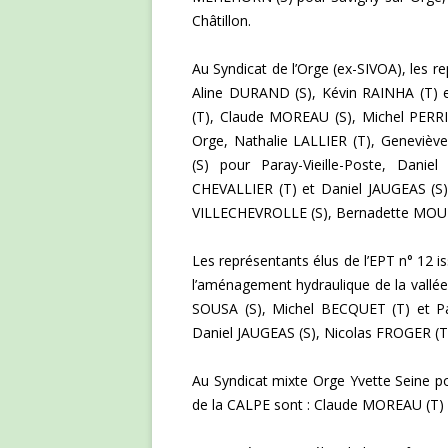
Châtillon.
Au Syndicat de l’Orge (ex-SIVOA), les r
Aline DURAND (S), Kévin RAINHA (T) 
(T), Claude MOREAU (S), Michel PERRI
Orge, Nathalie LALLIER (T), Geneviè
(S) pour Paray-Vieille-Poste, Dan
CHEVALLIER (T) et Daniel JAUGEAS (S)
VILLECHEVROLLE (S), Bernadette MOULAY
Les représentants élus de l’EPT n° 12 
l’aménagement hydraulique de la vallée
SOUSA (S), Michel BECQUET (T) et P
Daniel JAUGEAS (S), Nicolas FROGER (T
Au Syndicat mixte Orge Yvette Seine pou
de la CALPE sont : Claude MOREAU (T) 