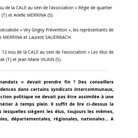
ssu de la CALE
au sein de l’association « Régie de quartier
 (T) et
Arielle MERRINA (S).
pécialisée « Viry Grigny Prévention », les représentants de
lle MERRINA et
Laurent SAUERBACH.
° 12 issu de la CALE
au sein
de l’association « Les élus de
NA (T) et
Jean-Marie VILAIN (S).
andats » devait prendre fin ? Des conseillers
sidences dans certains syndicats intercommunaux,
nction politique ne devait pas être assimilée à une
étier à temps plein. Il suffit de lire ci-dessus la
 lesquelles siègent les élus, toujours les mêmes,
les, départementales, régionales, nationales… A