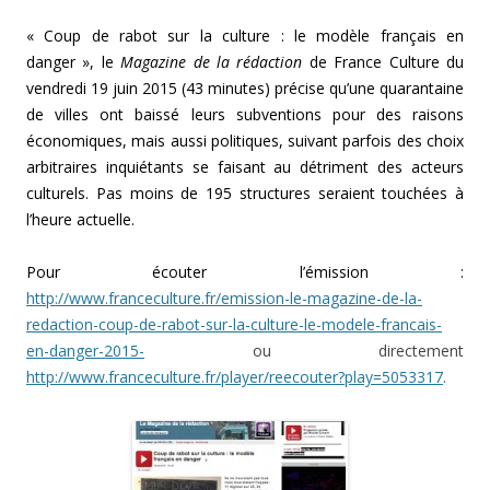
« Coup de rabot sur la culture : le modèle français en
danger », le
Magazine de la rédaction
de France Culture du
vendredi 19 juin 2015 (43 minutes) précise qu’une quarantaine
de villes ont baissé leurs subventions pour des raisons
économiques, mais aussi politiques, suivant parfois des choix
arbitraires inquiétants se faisant au détriment des acteurs
culturels. Pas moins de 195 structures seraient touchées à
l’heure actuelle.
Pour écouter l’émission :
http://www.franceculture.fr/emission-le-magazine-de-la-
redaction-coup-de-rabot-sur-la-culture-le-modele-francais-
en-danger-2015-
ou directement
http://www.franceculture.fr/player/reecouter?play=5053317
.