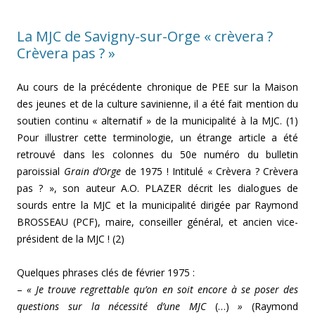
La MJC de Savigny-sur-Orge « crèvera ?
Crèvera pas ? »
Au cours de la précédente chronique de PEE sur la Maison
des jeunes et de la culture savinienne, il a été fait mention du
soutien continu « alternatif » de la municipalité à la MJC. (1)
Pour illustrer cette terminologie, un étrange article a été
retrouvé dans les colonnes du 50e numéro du bulletin
paroissial
Grain d’Orge
de 1975 ! Intitulé « Crèvera ? Crèvera
pas ? », son auteur A.O. PLAZER décrit les dialogues de
sourds entre la MJC et la municipalité dirigée par Raymond
BROSSEAU (PCF), maire, conseiller général, et ancien vice-
président de la MJC ! (2)
Quelques phrases clés de février 1975 :
–
« Je trouve regrettable qu’on en soit encore à se poser des
questions sur la nécessité d’une MJC
(…)
»
(Raymond