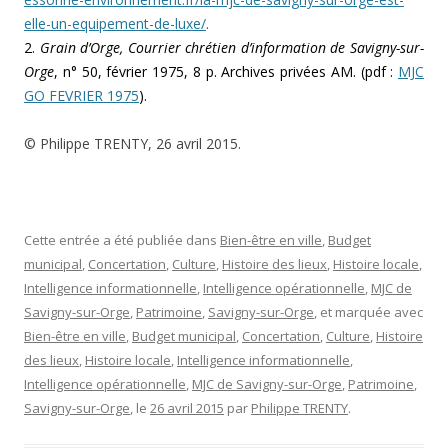
elle-un-equipement-de-luxe/
.
2.
Grain d’Orge, Courrier chrétien d’information de Savigny-sur-
Orge
, n° 50, février 1975, 8 p. Archives privées AM. (pdf :
MJC
GO FEVRIER 1975
).
© Philippe TRENTY, 26 avril 2015.
Cette entrée a été publiée dans
Bien-être en ville
,
Budget
municipal
,
Concertation
,
Culture
,
Histoire des lieux
,
Histoire locale
,
Intelligence informationnelle
,
Intelligence opérationnelle
,
MJC de
Savigny-sur-Orge
,
Patrimoine
,
Savigny-sur-Orge
, et marquée avec
Bien-être en ville
,
Budget municipal
,
Concertation
,
Culture
,
Histoire
des lieux
,
Histoire locale
,
Intelligence informationnelle
,
Intelligence opérationnelle
,
MJC de Savigny-sur-Orge
,
Patrimoine
,
Savigny-sur-Orge
, le
26 avril 2015
par
Philippe TRENTY
.