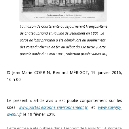
L
a maison de Courterente où séjournèrent François-René
de Chateaubriand et Pauline de Beaumont en 1801. Le
corps de logis principal a été démoli lors du doublement
des voies du chemin de fer au début du XXe siècle. (Carte
postale datée du 5 mai 1901, collection privée SMM/CAD)
© Jean-Marie CORBIN, Bernard MÉRIGOT, 19 janvier 2016,
16 h 00.
Le présent « article-avis » est publié conjointement sur les
sites
www.portes-essonne-environnement.fr
et
www.savigny-
avenir.fr
le 19 février 2016.
Cette entrée a été publiée dans
Aéroport de Paris-Orly
,
Autoroute