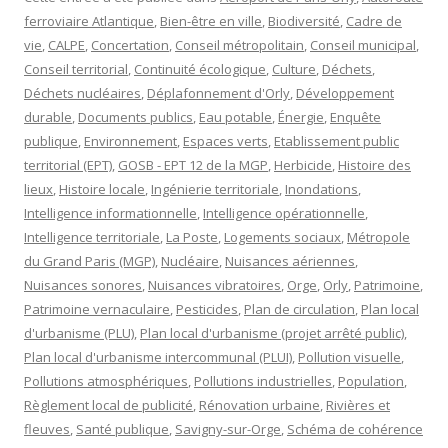
ferroviaire Atlantique
,
Bien-être en ville
,
Biodiversité
,
Cadre de
vie
,
CALPE
,
Concertation
,
Conseil métropolitain
,
Conseil municipal
,
Conseil territorial
,
Continuité écologique
,
Culture
,
Déchets
,
Déchets nucléaires
,
Déplafonnement d'Orly
,
Développement
durable
,
Documents publics
,
Eau potable
,
Énergie
,
Enquête
publique
,
Environnement
,
Espaces verts
,
Etablissement public
territorial (EPT)
,
GOSB - EPT 12 de la MGP
,
Herbicide
,
Histoire des
lieux
,
Histoire locale
,
Ingénierie territoriale
,
Inondations
,
Intelligence informationnelle
,
Intelligence opérationnelle
,
Intelligence territoriale
,
La Poste
,
Logements sociaux
,
Métropole
du Grand Paris (MGP)
,
Nucléaire
,
Nuisances aériennes
,
Nuisances sonores
,
Nuisances vibratoires
,
Orge
,
Orly
,
Patrimoine
,
Patrimoine vernaculaire
,
Pesticides
,
Plan de circulation
,
Plan local
d'urbanisme (PLU)
,
Plan local d'urbanisme (projet arrêté public)
,
Plan local d'urbanisme intercommunal (PLUI)
,
Pollution visuelle
,
Pollutions atmosphériques
,
Pollutions industrielles
,
Population
,
Règlement local de publicité
,
Rénovation urbaine
,
Rivières et
fleuves
,
Santé publique
,
Savigny-sur-Orge
,
Schéma de cohérence