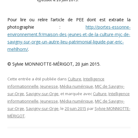
Pour lire ou relire l’article de PEE dont est extraite la
photographie :
http://portes-essonne-
environnement.fr/maison-des-jeunes-et-de-la-culture-mjc-de-
savigny-sur-orge-un-autre-lieu-patrimonial-liquide-par-eric-
mehlhorn/
.
© Sylvie MONNIOTTE-MÉRIGOT, 20 juin 2015.
Cette entrée a été publiée dans
Culture
,
Intelligence
informationnelle
,
Jeunesse
,
Média numérique
,
MJC de Savigny-
sur-Orge
,
Savigny-sur-Orge
, et marquée avec
Culture
,
Intelligence
informationnelle
,
Jeunesse
,
Média numérique
,
MJC de Savigny-
sur-Orge
,
Savigny-sur-Orge
, le
20 juin 2015
par
Sylvie MONNIOTTE-
MÉRIGOT
.