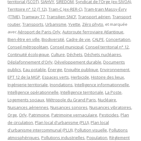
territorial (SCOT)
,
SIAHVY
,
SIREDOM
,
Syndicat de l'Orge (ex-SIVOA)
,
Territoire n° 12 (T 12)
,
Train-C (ex-RER-C)
,
Tram-train Massy-Évry
(TTME)
,
Tramway T7
,
Transilien SNCF
,
Transport aérien
,
Transport
routier
,
Transports
,
Urbanisme
,
Yvette
,
Zéro phyto
, et marquée
avec
Aéroport de Paris-Orly
,
Autoroute ferroviaire Atlantique
,
Bien-être en ville
,
Biodiversité
,
Cadre de vie
,
CALPE
,
Concertation
,
Conseil métropolitain
,
Conseil municipal
,
Conseil territorial n° 12
,
Continuité écologique
,
Culture
,
Déchets
,
Déchets nucléaires
,
Déplafonnement d'Orly
,
Développement durable
,
Documents
publics
,
Eau potable
,
Énergie
,
Enquête publique
,
Environnement
,
EPT 12 de la MGP
,
Espaces verts
,
Herbicide
,
Histoire des lieux
,
Ingénierie territoriale
,
Inondations
,
Intelligence informationnelle
,
Intelligence opérationnelle
,
Intelligence territoriale
,
La Poste
,
Logements sociaux
,
Métropole du Grand Paris
,
Nucléaire
,
Nuisances aériennes
,
Nuisances sonores
,
Nuisances vibratoires
,
Orge
,
Orly
,
Patrimoine
,
Patrimoine vernaculaire
,
Pesticides
,
Plan
de circulation
,
Plan local d'urbanisme (PLU)
,
Plan local
d'urbanisme intercommunal (PLUI)
,
Pollution visuelle
,
Pollutions
atmosphériques
,
Pollutions industrielles
,
Population
,
Règlement