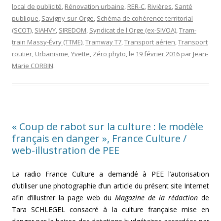
local de publicité
,
Rénovation urbaine
,
RER-C
,
Rivières
,
Santé
publique
,
Savigny-sur-Orge
,
Schéma de cohérence territorial
(SCOT)
,
SIAHVY
,
SIREDOM
,
Syndicat de l'Orge (ex-SIVOA)
,
Tram-
train Massy-Évry (TTME)
,
Tramway T7
,
Transport aérien
,
Transport
routier
,
Urbanisme
,
Yvette
,
Zéro phyto
, le
19 février 2016
par
Jean-
Marie CORBIN
.
« Coup de rabot sur la culture : le modèle
français en danger », France Culture /
web-illustration de PEE
La radio France Culture a demandé à PEE l’autorisation
d’utiliser une photographie d’un article du présent site Internet
afin d’illustrer la page web du
Magazine de la rédaction
de
Tara SCHLEGEL consacré à la culture française mise en