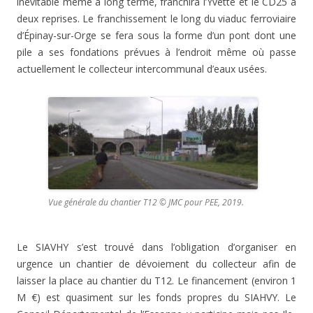
inévitable même à long terme, franchira l’Yvette et le CD25 à
deux reprises. Le franchissement le long du viaduc ferroviaire
d’Épinay-sur-Orge se fera sous la forme d’un pont dont une
pile a ses fondations prévues à l’endroit même où passe
actuellement le collecteur intercommunal d’eaux usées.
Vue générale du chantier T12 © JMC pour PEE, 2019.
Le SIAVHY s’est trouvé dans l’obligation d’organiser en
urgence un chantier de dévoiement du collecteur afin de
laisser la place au chantier du T12. Le financement (environ 1
M €) est quasiment sur les fonds propres du SIAHVY. Le