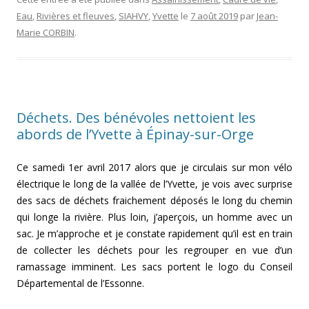
Eau
,
Rivières et fleuves
,
SIAHVY
,
Yvette
le
7 août 2019
par
Jean-
Marie CORBIN
.
Déchets. Des bénévoles nettoient les
abords de l’Yvette à Épinay-sur-Orge
Ce samedi 1er avril 2017 alors que je circulais sur mon vélo
électrique le long de la vallée de l’Yvette, je vois avec surprise
des sacs de déchets fraichement déposés le long du chemin
qui longe la rivière. Plus loin, j’aperçois, un homme avec un
sac. Je m’approche et je constate rapidement qu’il est en train
de collecter les déchets pour les regrouper en vue d’un
ramassage imminent. Les sacs portent le logo du Conseil
Départemental de l’Essonne.