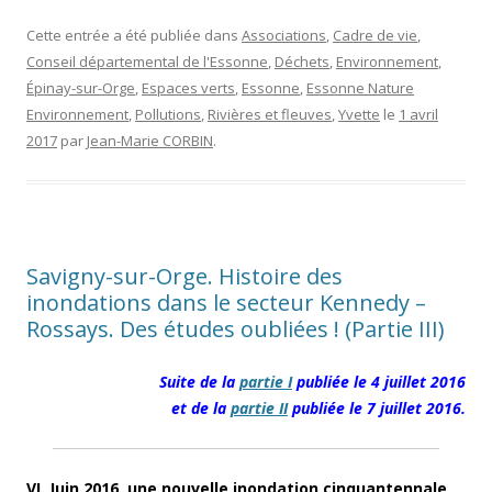
Cette entrée a été publiée dans
Associations
,
Cadre de vie
,
Conseil départemental de l'Essonne
,
Déchets
,
Environnement
,
Épinay-sur-Orge
,
Espaces verts
,
Essonne
,
Essonne Nature
Environnement
,
Pollutions
,
Rivières et fleuves
,
Yvette
le
1 avril
2017
par
Jean-Marie CORBIN
.
Savigny-sur-Orge. Histoire des
inondations dans le secteur Kennedy –
Rossays. Des études oubliées ! (Partie III)
Suite de la
partie I
publiée le 4 juillet 2016
et de la
partie II
publiée le 7 juillet 2016.
VI. Juin 2016, une nouvelle inondation cinquantennale