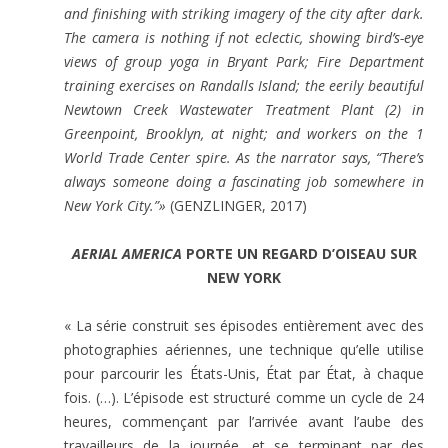
and finishing with striking imagery of the city after dark.
The camera is nothing if not eclectic, showing bird’s-eye
views of group yoga in Bryant Park; Fire Department
training exercises on Randalls Island; the eerily beautiful
Newtown Creek Wastewater Treatment Plant (2) in
Greenpoint, Brooklyn, at night; and workers on the 1
World Trade Center spire. As the narrator says, “There’s
always someone doing a fascinating job somewhere in
New York City.”»
(GENZLINGER, 2017)
AERIAL AMERICA
PORTE UN REGARD D’OISEAU SUR
NEW YORK
« La série construit ses épisodes entièrement avec des
photographies aériennes, une technique qu’elle utilise
pour parcourir les États-Unis, État par État, à chaque
fois. (…). L’épisode est structuré comme un cycle de 24
heures, commençant par l’arrivée avant l’aube des
travailleurs de la journée, et se terminant par des