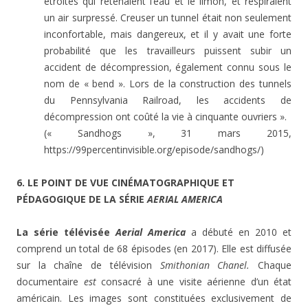
étroites qui retenaient l’eau et le limon, et respiraient
un air surpressé. Creuser un tunnel était non seulement
inconfortable, mais dangereux, et il y avait une forte
probabilité que les travailleurs puissent subir un
accident de décompression, également connu sous le
nom de « bend ». Lors de la construction des tunnels
du Pennsylvania Railroad, les accidents de
décompression ont coûté la vie à cinquante ouvriers ».
(« Sandhogs », 31 mars 2015,
https://99percentinvisible.org/episode/sandhogs/)
6. LE POINT DE VUE CINÉMATOGRAPHIQUE ET
PÉDAGOGIQUE DE LA SÉRIE
A
ERIAL AMERICA
La série télévisée
Aerial America
a débuté en 2010 et
comprend un total de 68 épisodes (en 2017). Elle est diffusée
sur la chaîne de télévision
Smithonian Chanel.
Chaque
documentaire
est
consacré à une visite aérienne d’un état
américain. Les images sont constituées exclusivement de