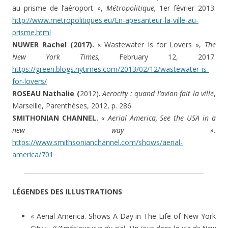
au prisme de l’aéroport »,
Métropolitique,
1er février 2013.
http://www.metropolitiques.eu/En-apesanteur-la-ville-au-
prisme.html
NUWER Rachel (2017).
« Wastewater Is for Lovers »,
The
New York Times,
February 12, 2017.
https://green.blogs.nytimes.com/2013/02/12/wastewater-is-
for-lovers/
ROSEAU Nathalie (
2012).
Aerocity : quand l’avion fait la ville
,
Marseille, Parenthèses, 2012, p. 286.
SMITHONIAN CHANNEL.
« Aerial America, See the USA in a
new way ».
https://www.smithsonianchannel.com/shows/aerial-
america/701
LÉGENDES DES ILLUSTRATIONS
« Aerial America. Shows A Day in The Life of New York