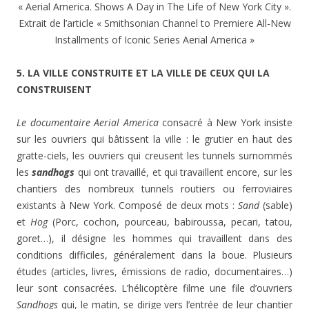
« Aerial America. Shows A Day in The Life of New York City ».
Extrait de l’article « Smithsonian Channel to Premiere All-New
Installments of Iconic Series Aerial America »
5. LA VILLE CONSTRUITE ET LA VILLE DE CEUX QUI LA
CONSTRUISENT
Le documentaire
Aerial America
consacré à New York insiste
sur les ouvriers qui bâtissent la ville : le grutier en haut des
gratte-ciels, les ouvriers qui creusent les tunnels surnommés
les
sandhogs
qui ont travaillé, et qui travaillent encore, sur les
chantiers des nombreux tunnels routiers ou ferroviaires
existants à New York. Composé de deux mots :
Sand
(sable)
et
Hog
(Porc, cochon, pourceau, babiroussa, pecari, tatou,
goret…), il désigne les hommes qui travaillent dans des
conditions difficiles, généralement dans la boue. Plusieurs
études (articles, livres, émissions de radio, documentaires…)
leur sont consacrées. L’hélicoptère filme une file d’ouvriers
Sandhogs
qui, le matin, se dirige vers l’entrée de leur chantier