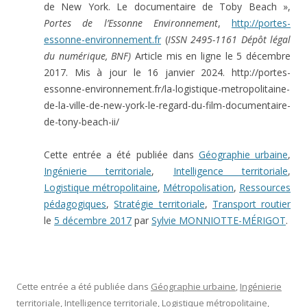
de New York. Le documentaire de Toby Beach »,
Portes de l’Essonne Environnement
,
http://portes-
essonne-environnement.fr
(
ISSN 2495-1161 Dépôt légal
du numérique, BNF)
Article mis en ligne le 5 décembre
2017. Mis à jour le 16 janvier 2024. http://portes-
essonne-environnement.fr/la-logistique-metropolitaine-
de-la-ville-de-new-york-le-regard-du-film-documentaire-
de-tony-beach-ii/
Cette entrée a été publiée dans
Géographie urbaine
,
Ingénierie territoriale
,
Intelligence territoriale
,
Logistique métropolitaine
,
Métropolisation
,
Ressources
pédagogiques
,
Stratégie territoriale
,
Transport routier
le
5 décembre 2017
par
Sylvie MONNIOTTE-MÉRIGOT
.
Cette entrée a été publiée dans
Géographie urbaine
,
Ingénierie
territoriale
,
Intelligence territoriale
,
Logistique métropolitaine
,