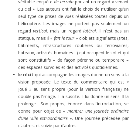
véritable enquête
de terrain
portant un regard « venant
du ciel ». Les auteurs ont fait le choix de n’utiliser qu’un
seul type de prises de vues réalisées toutes depuis un
hélicoptère. Les images ne portent pas seulement un
regard
vertical,
mais un regard
latéral.
Il n’est pas un
statique, mais il
« fait le tour »
d’objets signifiants (sites,
bâtiments, infrastructures routières ou ferroviaires,
bateaux, activités humaines…) qui occupent le sol et qui
sont constitutifs – de façon pérenne ou temporaire –
des espaces survolés et des activités quotidiennes.
l
e récit
qui accompagne les images donne un sens à la
vision proposée. Le texte du commentaire qui est «
joué » au sens propre (pour la version française) ne
double pas l’image. Il la suscite. Il lui donne un sens. Il la
prolonge. Son propos, énoncé dans l’introduction, se
donne pour objet de
« montrer une journée ordinaire
d’une ville extraordinaire ».
Une journée précédée par
d’autres, et suivie par d’autres.