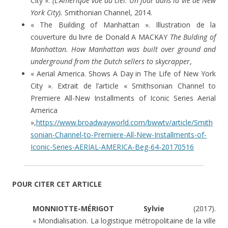
City ».
(L’Amérique vue du ciel
.
Un jour dans la vie de New
York City).
Smithonian Channel, 2014.
« The Building of Manhattan ». Illustration de la
couverture du livre de Donald A MACKAY
The Bulding of
Manhattan. How Manhattan was built over ground and
underground from the Dutch sellers to skycrapper
,
« Aerial America. Shows A Day in The Life of New York
City ». Extrait de l’article « Smithsonian Channel to
Premiere All-New Installments of Iconic Series Aerial
America
»,
https://www.broadwayworld.com/bwwtv/article/Smith
sonian-Channel-to-Premiere-All-New-Installments-of-
Iconic-Series-AERIAL-AMERICA-Beg-64-20170516
POUR CITER CET ARTICLE
MONNIOTTE-MÉRIGOT Sylvie
(2017).
« Mondialisation. La logistique métropolitaine de la ville