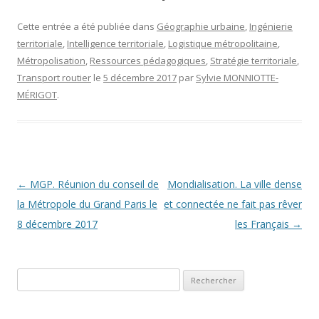
Cette entrée a été publiée dans
Géographie urbaine
,
Ingénierie
territoriale
,
Intelligence territoriale
,
Logistique métropolitaine
,
Métropolisation
,
Ressources pédagogiques
,
Stratégie territoriale
,
Transport routier
le
5 décembre 2017
par
Sylvie MONNIOTTE-
MÉRIGOT
.
Navigation des articles
←
MGP. Réunion du conseil de
Mondialisation. La ville dense
la Métropole du Grand Paris le
et connectée ne fait pas rêver
8 décembre 2017
les Français
→
Rechercher :