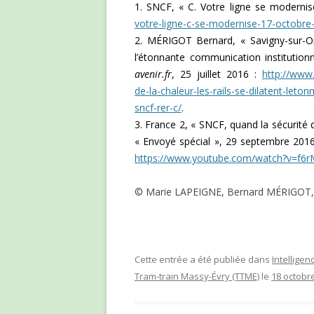
1. SNCF, « C. Votre ligne se modernise
votre-ligne-c-se-modernise-17-octobr
2. MÉRIGOT Bernard, « Savigny-sur-Org
l’étonnante communication institution
avenir.fr
, 25 juillet 2016 :
http://www.
de-la-chaleur-les-rails-se-dilatent-leto
sncf-rer-c/
.
3. France 2, « SNCF, quand la sécurité d
« Envoyé spécial », 29 septembre 2016
https://www.youtube.com/watch?v=f6
© Marie LAPEIGNE, Bernard MÉRIGOT, 1
Cette entrée a été publiée dans
Intelligen
Tram-train Massy-Évry (TTME)
le
18 octobr