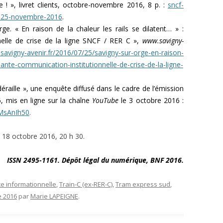
 ! », livret clients, octobre-novembre 2016, 8 p. :
sncf-
e-25-novembre-2016
.
e. « En raison de la chaleur les rails se dilatent… » :
nelle de crise de la ligne SNCF / RER C »,
www.savigny-
savigny-avenir.fr/2016/07/25/savigny-sur-orge-en-raison-
nnante-communication-institutionnelle-de-crise-de-la-ligne-
éraille », une enquête diffusé dans le cadre de l’émission
, mis en ligne sur la chaîne
YouTube
le 3 octobre 2016 :
rMsAnIh50
.
8 octobre 2016, 20 h 30.
ISSN 2495-1161. Dépôt légal du numérique, BNF 2016.
ce informationnelle
,
Train-C (ex-RER-C)
,
Tram express sud
,
e 2016
par
Marie LAPEIGNE
.