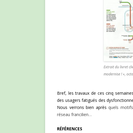
Extrait du livret cl
modernise ! », oc
Bref, les travaux de ces cinq semaine
des usagers fatigués des dysfonctionne
Nous verrons bien après
quels motifs
réseau francilien…
RÉFÉRENCES