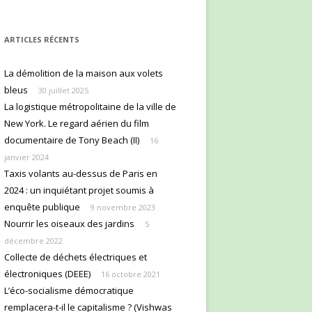
ARTICLES RÉCENTS
La démolition de la maison aux volets
bleus
30 juillet 2025
La logistique métropolitaine de la ville de
New York. Le regard aérien du film
documentaire de Tony Beach (II)
16
janvier 2024
Taxis volants au-dessus de Paris en
2024 : un inquiétant projet soumis à
enquête publique
9 novembre 2023
Nourrir les oiseaux des jardins
5
décembre 2022
Collecte de déchets électriques et
électroniques (DEEE)
16 octobre 2021
L’éco-socialisme démocratique
remplacera-t-il le capitalisme ? (Vishwas