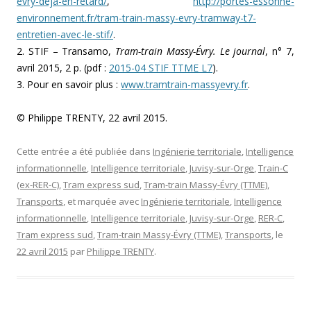
evry-deja-en-retard/
,
http://portes-essonne-
environnement.fr/tram-train-massy-evry-tramway-t7-
entretien-avec-le-stif/
.
2. STIF – Transamo,
Tram-train Massy-Évry. Le journal
, n° 7,
avril 2015, 2 p. (pdf :
2015-04 STIF TTME L7
).
3. Pour en savoir plus :
www.tramtrain-massyevry.fr
.
© Philippe TRENTY, 22 avril 2015.
Cette entrée a été publiée dans
Ingénierie territoriale
,
Intelligence
informationnelle
,
Intelligence territoriale
,
Juvisy-sur-Orge
,
Train-C
(ex-RER-C)
,
Tram express sud
,
Tram-train Massy-Évry (TTME)
,
Transports
, et marquée avec
Ingénierie territoriale
,
Intelligence
informationnelle
,
Intelligence territoriale
,
Juvisy-sur-Orge
,
RER-C
,
Tram express sud
,
Tram-train Massy-Évry (TTME)
,
Transports
, le
22 avril 2015
par
Philippe TRENTY
.