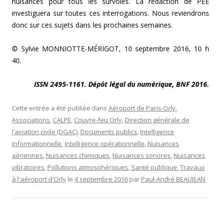
nuisances pour tous les survolés. La rédaction de PEE
investiguera sur toutes ces interrogations. Nous reviendrons
donc sur ces sujets dans les prochaines semaines.
© Sylvie MONNIOTTE-MÉRIGOT, 10 septembre 2016, 10 h
40.
ISSN 2495-1161. Dépôt légal du numérique, BNF 2016.
Cette entrée a été publiée dans
Aéroport de Paris-Orly
,
Associations
,
CALPE
,
Couvre-feu Orly
,
Direction générale de
l'aviation civile (DGAC)
,
Documents publics
,
Intelligence
informationnelle
,
Intelligence opérationnelle
,
Nuisances
aériennes
,
Nuisances chimiques
,
Nuisances sonores
,
Nuisances
vibratoires
,
Pollutions atmosphériques
,
Santé publique
,
Travaux
à l'aéroport d'Orly
le
4 septembre 2016
par
Paul-André BEAUJEAN
.