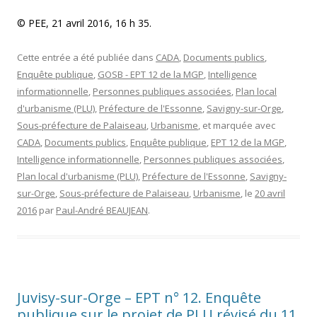
© PEE, 21 avril 2016, 16 h 35.
Cette entrée a été publiée dans
CADA
,
Documents publics
,
Enquête publique
,
GOSB - EPT 12 de la MGP
,
Intelligence
informationnelle
,
Personnes publiques associées
,
Plan local
d'urbanisme (PLU)
,
Préfecture de l'Essonne
,
Savigny-sur-Orge
,
Sous-préfecture de Palaiseau
,
Urbanisme
, et marquée avec
CADA
,
Documents publics
,
Enquête publique
,
EPT 12 de la MGP
,
Intelligence informationnelle
,
Personnes publiques associées
,
Plan local d'urbanisme (PLU)
,
Préfecture de l'Essonne
,
Savigny-
sur-Orge
,
Sous-préfecture de Palaiseau
,
Urbanisme
, le
20 avril
2016
par
Paul-André BEAUJEAN
.
Juvisy-sur-Orge – EPT n° 12. Enquête
publique sur le projet de PLU révisé du 11