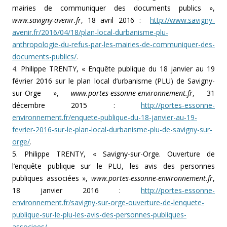
mairies de communiquer des documents publics »,
www.savigny-avenir.fr
, 18 avril 2016 :
http://www.savigny-
avenir.fr/2016/04/18/plan-local-durbanisme-plu-
anthropologie-du-refus-par-les-mairies-de-communiquer-des-
documents-publics/
.
4.
Philippe TRENTY, « Enquête publique du 18 janvier au 19
février 2016 sur le plan local d’urbanisme (PLU) de Savigny-
sur-Orge »,
www.portes-essonne-environnement.fr
, 31
décembre 2015 :
http://portes-essonne-
environnement.fr/enquete-publique-du-18-janvier-au-19-
fevrier-2016-sur-le-plan-local-durbanisme-plu-de-savigny-sur-
orge/
.
5. Philippe TRENTY, « Savigny-sur-Orge. Ouverture de
l’enquête publique sur le PLU, les avis des personnes
publiques associées »,
www.portes-essonne-environnement.fr
,
18 janvier 2016 :
http://portes-essonne-
environnement.fr/savigny-sur-orge-ouverture-de-lenquete-
publique-sur-le-plu-les-avis-des-personnes-publiques-
associees/
.