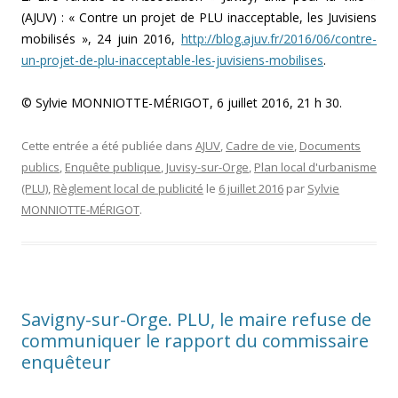
(AJUV) : « Contre un projet de PLU inacceptable, les Juvisiens
mobilisés », 24 juin 2016,
http://blog.ajuv.fr/2016/06/contre-
un-projet-de-plu-inacceptable-les-juvisiens-mobilises
.
© Sylvie MONNIOTTE-MÉRIGOT, 6 juillet 2016, 21 h 30.
Cette entrée a été publiée dans
AJUV
,
Cadre de vie
,
Documents
publics
,
Enquête publique
,
Juvisy-sur-Orge
,
Plan local d'urbanisme
(PLU)
,
Règlement local de publicité
le
6 juillet 2016
par
Sylvie
MONNIOTTE-MÉRIGOT
.
Savigny-sur-Orge. PLU, le maire refuse de
communiquer le rapport du commissaire
enquêteur