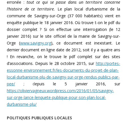
erronée :
tout ce qui se passe dans un territoire concerne
l’histoire de ce territoire.
Le plan local d’urbanisme de la
commune de Savigny-sur-Orge (37 000 habitants) vient en
enquête publique le 18 janvier 2016. Où trouve t-on le pdf du
dossier complet ? Si on effectue une interrogation (le 12
janvier 2016) sur le site officiel de la mairie de
Savigny-sur-
Orge (
www.savigny.org
), ce document est inexistant. Le
dernier document en ligne date de 2012, soit il y a quatre ans
! En revanche, on le trouve le pdf complet sur des sites
d’associations. Depuis le 28 octobre 2015, sur
http://portes-
essonne-environnement.fr/les-documents-du-projet-de-plan-
local-durbanisme-plu-de-savigny-sur-orge-rendus-publics-par-
pee/
; d
epuis le 5 janvier 2016, sur
https://oliviervagneux.wordpress.com/2016/01/05/savigny-
sur-orge-lance-lenquete-publique-pour-son-plan-local-
durbanisme-plu/
POLITIQUES PUBLIQUES LOCALES