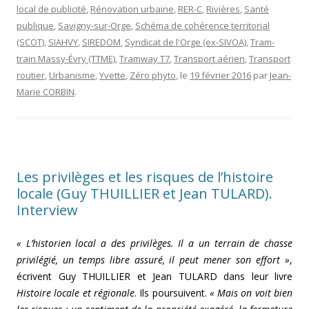
local de publicité
,
Rénovation urbaine
,
RER-C
,
Rivières
,
Santé
publique
,
Savigny-sur-Orge
,
Schéma de cohérence territorial
(SCOT)
,
SIAHVY
,
SIREDOM
,
Syndicat de l'Orge (ex-SIVOA)
,
Tram-
train Massy-Évry (TTME)
,
Tramway T7
,
Transport aérien
,
Transport
routier
,
Urbanisme
,
Yvette
,
Zéro phyto
, le
19 février 2016
par
Jean-
Marie CORBIN
.
Les privilèges et les risques de l’histoire
locale (Guy THUILLIER et Jean TULARD).
Interview
« L’historien local a des privilèges. Il a un terrain de chasse
privilégié, un temps libre assuré, il peut mener son effort »
,
écrivent Guy THUILLIER et Jean TULARD dans leur livre
Histoire locale et régionale
. Ils poursuivent.
« Mais on voit bien