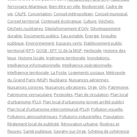
ferroviaire Atlantique
,
Bien-être en ville
,
Biodiversité
,
Cadre de
vie
,
CALPE
,
Concertation
,
Conseil métropolitain
,
Conseil municipal
,
Conseil territorial
,
Continuité écologique
,
Culture
,
Déchets
,
Déchets nucléaires
,
Déplafonnement d'Orly
,
Développement
durable
,
Documents publics
,
Eau potable
,
Énergie
,
Enquête
publique
,
Environnement
,
Espaces verts
,
Etablissement public
territorial (EPT)
,
GOSB - EPT 12 de la MGP
,
Herbicide
,
Histoire des
lieux
,
Histoire locale
,
Ingénierie territoriale
,
Inondations
,
Intelligence informationnelle
,
Intelligence opérationnelle
,
Intelligence territoriale
,
La Poste
,
Logements sociaux
,
Métropole
du Grand Paris (MGP)
,
Nucléaire
,
Nuisances aériennes
,
Nuisances sonores
,
Nuisances vibratoires
,
Orge
,
Orly
,
Patrimoine
,
Patrimoine vernaculaire
,
Pesticides
,
Plan de circulation
,
Plan local
d'urbanisme (PLU)
,
Plan local d'urbanisme (projet arrêté public)
,
Plan local d'urbanisme intercommunal (PLUI)
,
Pollution visuelle
,
Pollutions atmosphériques
,
Pollutions industrielles
,
Population
,
Règlement local de publicité
,
Rénovation urbaine
,
Rivières et
fleuves
,
Santé publique
,
Savigny-sur-Orge
,
Schéma de cohérence