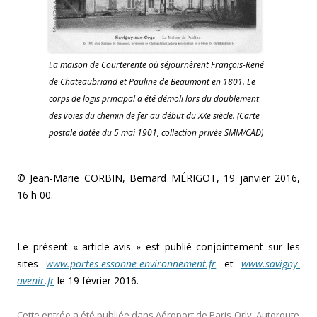
L
a maison de Courterente où séjournèrent François-René
de Chateaubriand et Pauline de Beaumont en 1801. Le
corps de logis principal a été démoli lors du doublement
des voies du chemin de fer au début du XXe siècle. (Carte
postale datée du 5 mai 1901, collection privée SMM/CAD)
© Jean-Marie CORBIN, Bernard MÉRIGOT, 19 janvier 2016,
16 h 00.
Le présent « article-avis » est publié conjointement sur les
sites
www.portes-essonne-environnement.fr
et
www.savigny-
avenir.fr
le 19 février 2016.
Cette entrée a été publiée dans
Aéroport de Paris-Orly
,
Autoroute