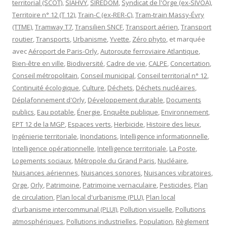
territorial (SCOT)
,
SIAHVY
,
SIREDOM
,
Syndicat de l'Orge (ex-SIVOA)
,
Territoire n° 12 (T 12)
,
Train-C (ex-RER-C)
,
Tram-train Massy-Évry
(TTME)
,
Tramway T7
,
Transilien SNCF
,
Transport aérien
,
Transport
routier
,
Transports
,
Urbanisme
,
Yvette
,
Zéro phyto
, et marquée
avec
Aéroport de Paris-Orly
,
Autoroute ferroviaire Atlantique
,
Bien-être en ville
,
Biodiversité
,
Cadre de vie
,
CALPE
,
Concertation
,
Conseil métropolitain
,
Conseil municipal
,
Conseil territorial n° 12
,
Continuité écologique
,
Culture
,
Déchets
,
Déchets nucléaires
,
Déplafonnement d'Orly
,
Développement durable
,
Documents
publics
,
Eau potable
,
Énergie
,
Enquête publique
,
Environnement
,
EPT 12 de la MGP
,
Espaces verts
,
Herbicide
,
Histoire des lieux
,
Ingénierie territoriale
,
Inondations
,
Intelligence informationnelle
,
Intelligence opérationnelle
,
Intelligence territoriale
,
La Poste
,
Logements sociaux
,
Métropole du Grand Paris
,
Nucléaire
,
Nuisances aériennes
,
Nuisances sonores
,
Nuisances vibratoires
,
Orge
,
Orly
,
Patrimoine
,
Patrimoine vernaculaire
,
Pesticides
,
Plan
de circulation
,
Plan local d'urbanisme (PLU)
,
Plan local
d'urbanisme intercommunal (PLUI)
,
Pollution visuelle
,
Pollutions
atmosphériques
,
Pollutions industrielles
,
Population
,
Règlement