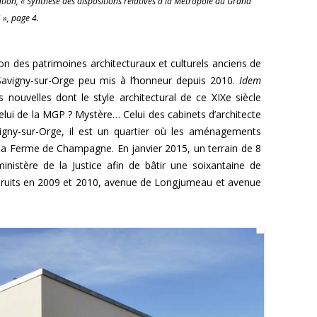
tion, « Synthèse des dispositions relatives à la Métropole du Grand
 », page 4.
ion des patrimoines architecturaux et culturels anciens de
avigny-sur-Orge peu mis à l’honneur depuis 2010.
Idem
nouvelles dont le style architectural de ce XIXe siècle
celui de la MGP ? Mystère… Celui des cabinets d’architecte
igny-sur-Orge, il est un quartier où les aménagements
e la Ferme de Champagne. En janvier 2015, un terrain de 8
inistère de la Justice afin de bâtir une soixantaine de
truits en 2009 et 2010, avenue de Longjumeau et avenue