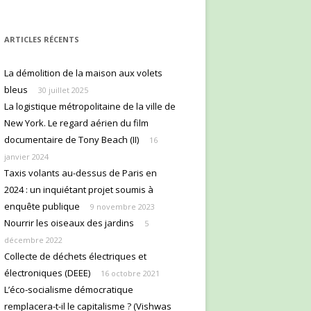
ARTICLES RÉCENTS
La démolition de la maison aux volets
bleus
30 juillet 2025
La logistique métropolitaine de la ville de
New York. Le regard aérien du film
documentaire de Tony Beach (II)
16
janvier 2024
Taxis volants au-dessus de Paris en
2024 : un inquiétant projet soumis à
enquête publique
9 novembre 2023
Nourrir les oiseaux des jardins
5
décembre 2022
Collecte de déchets électriques et
électroniques (DEEE)
16 octobre 2021
L’éco-socialisme démocratique
remplacera-t-il le capitalisme ? (Vishwas