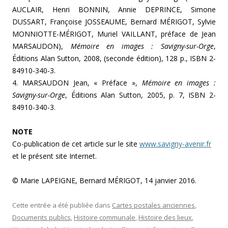
AUCLAIR, Henri BONNIN, Annie DEPRINCE, Simone
DUSSART, Françoise JOSSEAUME, Bernard MÉRIGOT, Sylvie
MONNIOTTE-MÉRIGOT, Muriel VAILLANT, préface de Jean
MARSAUDON),
Mémoire en images : Savigny-sur-Orge
,
Éditions Alan Sutton, 2008, (seconde édition), 128 p., ISBN 2-
84910-340-3.
4. MARSAUDON Jean, « Préface »,
Mémoire en images :
Savigny-sur-Orge
, Éditions Alan Sutton, 2005, p. 7, ISBN 2-
84910-340-3.
NOTE
Co-publication de cet article sur le site
www.savigny-avenir.fr
et le présent site Internet.
© Marie LAPEIGNE, Bernard MÉRIGOT, 14 janvier 2016.
Cette entrée a été publiée dans
Cartes postales anciennes
,
Documents publics
,
Histoire communale
,
Histoire des lieux
,