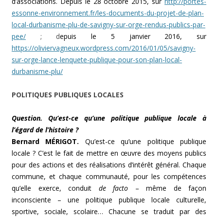
d’associations. Depuis le 28 octobre 2015, sur
http://portes-
essonne-environnement.fr/les-documents-du-projet-de-plan-
local-durbanisme-plu-de-savigny-sur-orge-rendus-publics-par-
pee/
; d
epuis le 5 janvier 2016, sur
https://oliviervagneux.wordpress.com/2016/01/05/savigny-
sur-orge-lance-lenquete-publique-pour-son-plan-local-
durbanisme-plu/
POLITIQUES PUBLIQUES LOCALES
Question. Qu’est-ce qu’une politique publique locale à
l’égard de l’histoire ?
Bernard MÉRIGOT.
Qu’est-ce qu’une politique publique
locale ? C’est le fait de mettre en œuvre des moyens publics
pour des actions et des réalisations d’intérêt général. Chaque
commune, et chaque communauté, pour les compétences
qu’elle exerce, conduit
de facto
– même de façon
inconsciente – une politique publique locale culturelle,
sportive, sociale, scolaire… Chacune se traduit par des