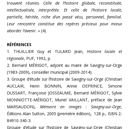
trouvent réunies. Celle de l’histoire globale, reconstituée,
intellectualisée, interprétée. Et celle de l’histoire locale,
partielle, héritée, riche d’un passé vécu, personnel, familial.
Leur rencontre constitue des repères précieux pour mieux
aborder l’avenir. »
(4)
RÉFÉRENCES
1. THUILLIER Guy et TULARD Jean,
Histoire locale et
régionale
, PUF, 1992, p.
2. Bernard MÉRIGOT, adjoint au maire de Savigny-sur-Orge
(1983-2009), conseiller municipal (2009-2014).
3. Groupe d’étude sur l’histoire de Savigny-sur-Orge (Christian
AUCLAIR, Henri BONNIN, Annie DEPRINCE, Simone
DUSSART, Françoise JOSSEAUME, Bernard MÉRIGOT, Sylvie
MONNIOTTE-MÉRIGOT, Muriel VAILLANT, préface de Jean
MARSAUDON),
Mémoire en images : Savigny-sur-Orge
,
Éditions Alan Sutton, 2005 (première édition), 128 p., ISBN 2-
84910-340-3.
Groupe d’étude sur l’histoire de Savigny-sur-Orge (Christian