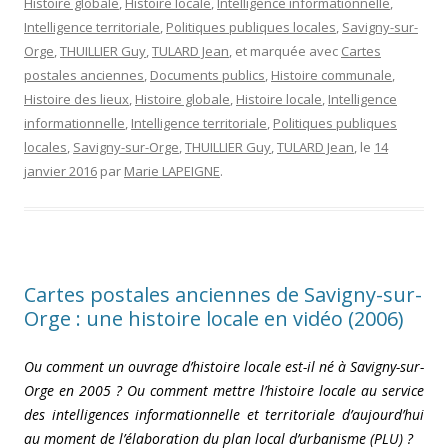
Histoire globale
,
Histoire locale
,
Intelligence informationnelle
,
Intelligence territoriale
,
Politiques publiques locales
,
Savigny-sur-
Orge
,
THUILLIER Guy
,
TULARD Jean
, et marquée avec
Cartes
postales anciennes
,
Documents publics
,
Histoire communale
,
Histoire des lieux
,
Histoire globale
,
Histoire locale
,
Intelligence
informationnelle
,
Intelligence territoriale
,
Politiques publiques
locales
,
Savigny-sur-Orge
,
THUILLIER Guy
,
TULARD Jean
, le
14
janvier 2016
par
Marie LAPEIGNE
.
Cartes postales anciennes de Savigny-sur-
Orge : une histoire locale en vidéo (2006)
Ou comment un ouvrage d’histoire locale est-il né à Savigny-sur-
Orge en 2005 ? Ou comment mettre l’histoire locale au service
des intelligences informationnelle et territoriale d’aujourd’hui
au moment de l’élaboration du plan local d’urbanisme (PLU) ?