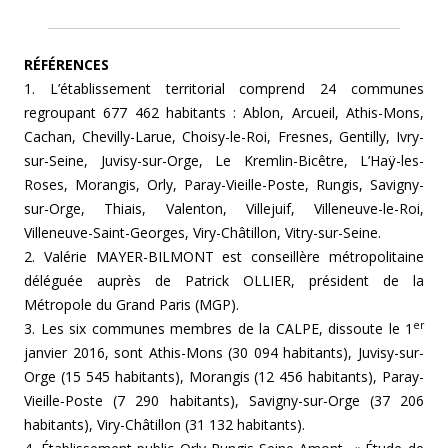
RÉFÉRENCES
1. L’établissement territorial comprend 24 communes
regroupant 677 462 habitants : Ablon, Arcueil, Athis-Mons,
Cachan, Chevilly-Larue, Choisy-le-Roi, Fresnes, Gentilly, Ivry-
sur-Seine, Juvisy-sur-Orge, Le Kremlin-Bicêtre, L’Haÿ-les-
Roses, Morangis, Orly, Paray-Vieille-Poste, Rungis, Savigny-
sur-Orge, Thiais, Valenton, Villejuif, Villeneuve-le-Roi,
Villeneuve-Saint-Georges, Viry-Châtillon, Vitry-sur-Seine.
2. Valérie MAYER-BILMONT est conseillère métropolitaine
déléguée auprès de Patrick OLLIER, président de la
Métropole du Grand Paris (MGP).
er
3. Les six communes membres de la CALPE, dissoute le 1
janvier 2016, sont Athis-Mons (30 094 habitants), Juvisy-sur-
Orge (15 545 habitants), Morangis (12 456 habitants), Paray-
Vieille-Poste (7 290 habitants), Savigny-sur-Orge (37 206
habitants), Viry-Châtillon (31 132 habitants).