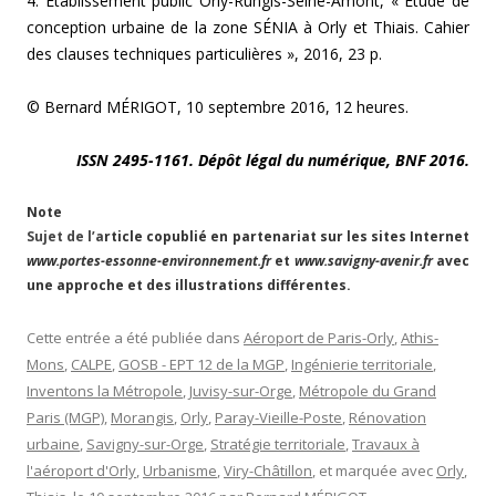
4. Établissement public Orly-Rungis-Seine-Amont, « Étude de
conception urbaine de la zone SÉNIA à Orly et Thiais. Cahier
des clauses techniques particulières », 2016, 23 p.
© Bernard MÉRIGOT, 10 septembre 2016, 12 heures.
ISSN 2495-1161. Dépôt légal du numérique, BNF 2016.
Note
Sujet de l’a
rticle copublié en partenariat sur les sites Internet
www.portes-essonne-environnement.fr
et
www.savigny-avenir.fr
avec
une approche et des illustrations différentes.
Cette entrée a été publiée dans
Aéroport de Paris-Orly
,
Athis-
Mons
,
CALPE
,
GOSB - EPT 12 de la MGP
,
Ingénierie territoriale
,
Inventons la Métropole
,
Juvisy-sur-Orge
,
Métropole du Grand
Paris (MGP)
,
Morangis
,
Orly
,
Paray-Vieille-Poste
,
Rénovation
urbaine
,
Savigny-sur-Orge
,
Stratégie territoriale
,
Travaux à
l'aéroport d'Orly
,
Urbanisme
,
Viry-Châtillon
, et marquée avec
Orly
,