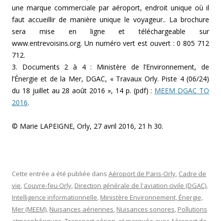
une marque commerciale par aéroport, endroit unique où il
faut accueillir de manière unique le voyageur.. La brochure
sera mise en ligne et téléchargeable sur
www.entrevoisins.org. Un numéro vert est ouvert : 0 805 712
712.
3. Documents 2 à 4 : Ministère de l’Environnement, de
l’Énergie et de la Mer, DGAC, « Travaux Orly. Piste 4 (06/24)
du 18 juillet au 28 août 2016 », 14 p. (pdf) :
MEEM DGAC TO
2016
.
© Marie LAPEIGNE, Orly, 27 avril 2016, 21 h 30.
Cette entrée a été publiée dans
Aéroport de Paris-Orly
,
Cadre de
vie
,
Couvre-feu Orly
,
Direction générale de l'aviation civile (DGAC)
,
Intelligence informationnelle
,
Ministère Environnement, Énergie,
Mer (MEEM)
,
Nuisances aériennes
,
Nuisances sonores
,
Pollutions
atmosphériques
,
Transport aérien
, et marquée avec
Aéroport de