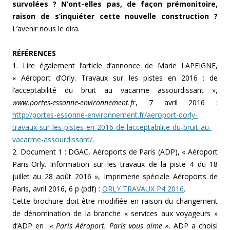
survolées ? N’ont-elles pas, de façon prémonitoire,
raison de s’inquiéter cette nouvelle construction ?
L’avenir nous le dira.
RÉFÉRENCES
1. Lire également l’article d’annonce de Marie LAPEIGNE,
« Aéroport d’Orly. Travaux sur les pistes en 2016 : de
l’acceptabilité du bruit au vacarme assourdissant »,
www.portes-essonne-environnement.fr
, 7 avril 2016 :
http://portes-essonne-environnement.fr/aeroport-dorly-
travaux-sur-les-pistes-en-2016-de-lacceptabilite-du-bruit-au-
vacarme-assourdissant/
.
2. Document 1 : DGAC, Aéroports de Paris (ADP), « Aéroport
Paris-Orly. Information sur les travaux de la piste 4 du 18
juillet au 28 août 2016 », Imprimerie spéciale Aéroports de
Paris, avril 2016, 6 p (pdf) :
ORLY TRAVAUX P4 2016
.
Cette brochure doit être modifiée en raison du changement
de dénomination de la branche « services aux voyageurs »
d’ADP en
« Paris Aéroport. Paris vous aime ».
ADP a choisi