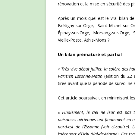
rénovation et la mise en sécurité des pi
Après un mois quel est le vrai bilan de
Brétigny-sur-Orge, Saint-Michel-sur-O
Épinay-sur-Orge, Morsang-sur-Orge, Sa
Vieille-Poste, Athis-Mons ?
Un bilan prématuré et partial
« Très vive début juillet, la colère des h
Parisien Essonne-Matin
(édition du 22 
tirée avant que la période de survol ne 
Cet article poursuivait en minimisant le
«
F
inalement, le ciel ne leur est pas 
nuisances aériennes ont finalement eu m
nord-est de l’Essonne (voir ci-contre).
l’aéroport d’Orly (Val-de-Marne). Ces tr