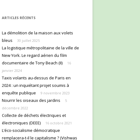
ARTICLES RÉCENTS
La démolition de la maison aux volets
bleus
30 juillet 2025
La logistique métropolitaine de la ville de
New York. Le regard aérien du film
documentaire de Tony Beach (II)
16
janvier 2024
Taxis volants au-dessus de Paris en
2024 : un inquiétant projet soumis à
enquête publique
9 novembre 2023
Nourrir les oiseaux des jardins
5
décembre 2022
Collecte de déchets électriques et
électroniques (DEEE)
16 octobre 2021
L’éco-socialisme démocratique
remplacera-t-il le capitalisme ? (Vishwas