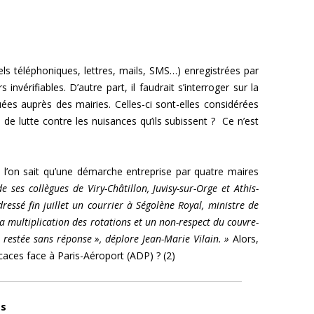
els téléphoniques, lettres, mails, SMS…) enregistrées par
invérifiables. D’autre part, il faudrait s’interroger sur la
ées auprès des mairies. Celles-ci sont-elles considérées
de lutte contre les nuisances qu’ils subissent ? Ce n’est
 l’on sait qu’une démarche entreprise par quatre maires
e ses collègues de Viry-Châtillon, Juvisy-sur-Orge et Athis-
essé fin juillet un courrier à Ségolène Royal, ministre de
multiplication des rotations et un non-respect du couvre-
st restée sans réponse », déplore Jean-Marie Vilain. »
Alors,
icaces face à Paris-Aéroport (ADP) ? (2)
es