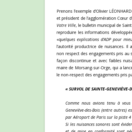
Prenons l’exemple d’Olivier LÉONHARDT
et président de l’agglomération Cœur d
Votre Ville
, le bulletin municipal de Sai
reproduire les informations développé
«q
uelques explications d’ADP pour mie
l’autorité productrice de nuisances. Il
non respect des engagements pris au s
façon discontinue et avec faibles nui
maire de Morsang-sur-Orge, qui a lancé
le non-respect des engagements pris par
« SURVOL DE SAINTE-GENEVIÈVE-D
Comme nous avions tenu à vous en
Geneviève-des-Bois (entre autres) es
par Aéroport de Paris sur la piste 4
Si les nuisances sonores sont évide
et de mise en conformité sont néc