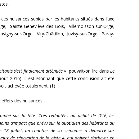
stes.
 ces nuisances subies par les habitants situés dans l’axe
rge, Sainte-Geneviève-des-Bois, Villemoisson-sur-Orge,
vigny-sur-Orge, Viry-Châtillon, Juvisy-sur-Orge, Paray-
abitants s’est finalement atténuée »
, pouvait-on lire dans
Le
août 2016). Il est étonnant que cette conclusion ait été
soit achevée totalement. (1)
s effets des nuisances.
tombé sur la tête. Très redoutées au début de l’été, les
oins d’impact que prévu sur le quotidien des habitants du
 Le 18 juillet, un chantier de six semaines a démarré sur
avaux de rénovation de la piste 4, qui doivent s’achever en