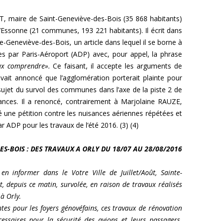
, maire de Saint-Geneviève-des-Bois (35 868 habitants)
’Essonne (21 communes, 193 221 habitants). Il écrit dans
nte-Geneviève-des-Bois, un article dans lequel il se borne à
es par Paris-Aéroport (ADP) avec, pour appel, la phrase
ux comprendre».
Ce faisant, il accepte les arguments de
 avait annoncé que l’agglomération porterait plainte pour
ujet du survol des communes dans l’axe de la piste 2 de
sances. Il a renoncé, contrairement à Marjolaine RAUZE,
 une pétition contre les nuisances aériennes répétées et
 ADP pour les travaux de l’été 2016. (3) (4)
ES-BOIS : DES TRAVAUX A ORLY DU 18/07 AU 28/08/2016
 informer dans le Votre Ville de Juillet/Août, Sainte-
t, depuis ce matin, survolée, en raison de travaux réalisés
 à Orly.
ntes pour les foyers génovéfains, ces travaux de rénovation
essaires pour la sécurité des avions et leurs passagers.