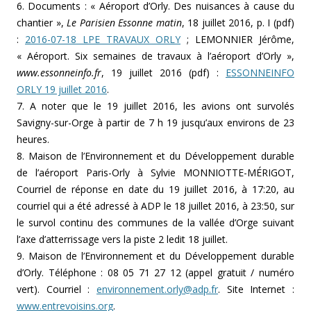
6. Documents : « Aéroport d’Orly. Des nuisances à cause du
chantier »,
Le Parisien Essonne matin
, 18 juillet 2016, p. I (pdf)
:
2016-07-18 LPE TRAVAUX ORLY
; LEMONNIER Jérôme,
« Aéroport. Six semaines de travaux à l’aéroport d’Orly »,
www.essonneinfo.fr
, 19 juillet 2016 (pdf) :
ESSONNEINFO
ORLY 19 juillet 2016
.
7. A noter que le 19 juillet 2016, les avions ont survolés
Savigny-sur-Orge à partir de 7 h 19 jusqu’aux environs de 23
heures.
8. Maison de l’Environnement et du Développement durable
de l’aéroport Paris-Orly à Sylvie MONNIOTTE-MÉRIGOT,
Courriel de réponse en date du 19 juillet 2016, à 17:20, au
courriel qui a été adressé à ADP le 18 juillet 2016, à 23:50, sur
le survol continu des communes de la vallée d’Orge suivant
l’axe d’atterrissage vers la piste 2 ledit 18 juillet.
9. Maison de l’Environnement et du Développement durable
d’Orly. Téléphone : 08 05 71 27 12 (appel gratuit / numéro
vert). Courriel :
environnement.orly@adp.fr
. Site Internet :
www.entrevoisins.org
.