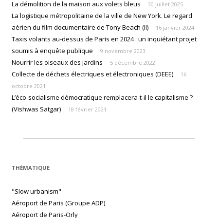
La démolition de la maison aux volets bleus
30 juillet 2025
La logistique métropolitaine de la ville de New York. Le regard
aérien du film documentaire de Tony Beach (II)
16 janvier 2024
Taxis volants au-dessus de Paris en 2024 : un inquiétant projet
soumis à enquête publique
9 novembre 2023
Nourrir les oiseaux des jardins
5 décembre 2022
Collecte de déchets électriques et électroniques (DEEE)
16
octobre 2021
L’éco-socialisme démocratique remplacera-t-il le capitalisme ?
(Vishwas Satgar)
18 février 2021
THÈMATIQUE
"Slow urbanism"
Aéroport de Paris (Groupe ADP)
Aéroport de Paris-Orly