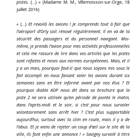
pistes.
(…)
»
(Madame M. M., Villemoisson-sur-Orge, 18
juillet 2016)
«
(…)
Et revoilà les avions ! Je comprends tout à fait que
l’aéroport d’Orly soit rénové régulièrement. Il en va de la
sécurité des passagers et du personnel navigant. Moi-
même, je prends l’avion pour mes activités professionnelles
et cela me rassure de lire dans vos articles que les pistes
sont refaites et mises aux normes européennes. Mais, et il
y a un mais, pourquoi faut-il que nous soyons mis sous le
fait accompli en nous faisant voler les avions durant six
semaines sans en être informé avant par nos élus ? Et
pourquoi diable ADP nous dit dans sa brochure que la
piste 2 ne sera utilisée qu’en période de pointe le matin,
dans l’après-midi et le soir, si c’est pour nous survoler
volontairement sans arrêt hier ? C’est plus supportable
aujourd’hui, surtout avec la clim en route, mais il y a de
l’abus. Et je viens de rejeter un coup d’œil sur le site de la
ville, ils font enfin une annonce ! « Savigny survolé à titre