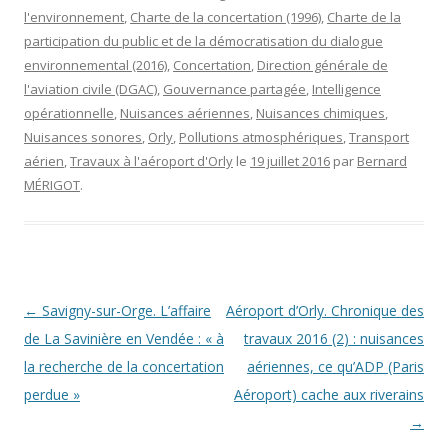
l'environnement
,
Charte de la concertation (1996)
,
Charte de la
participation du public et de la démocratisation du dialogue
environnemental (2016)
,
Concertation
,
Direction générale de
l'aviation civile (DGAC)
,
Gouvernance partagée
,
Intelligence
opérationnelle
,
Nuisances aériennes
,
Nuisances chimiques
,
Nuisances sonores
,
Orly
,
Pollutions atmosphériques
,
Transport
aérien
,
Travaux à l'aéroport d'Orly
le
19 juillet 2016
par
Bernard
MÉRIGOT
.
Navigation des articles
←
Savigny-sur-Orge. L’affaire
Aéroport d’Orly. Chronique des
de La Savinière en Vendée : « à
travaux 2016 (2) : nuisances
la recherche de la concertation
aériennes, ce qu’ADP (Paris
perdue »
Aéroport) cache aux riverains
→