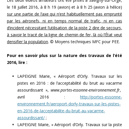
Les deux vidéos amateurs ont été prises à Savigny-sur-Orge,
le 18 juillet 2016, à 8 h 19 (avion) et à 8 h 25 (avion à hélice)
sur une partie de l’axe qui n’est habituellement pas emprunté
par les aéronefs, ni en temps normal de trafic, ni en cas
d’incident nécessitant l’utilisation de la piste 2 dire de secours,
à savoir le tracé de la ligne de chemin de fer, là où l’État veut
densifier la population
. © Moyens techniques MFC pour PEE.
Pour en savoir plus sur la nature des travaux de l’été
2016, lire :
LAPEIGNE Marie, « Aéroport d’Orly. Travaux sur les
pistes en 2016 : de l’acceptabilité du bruit au vacarme
assourdissant »,
www.portes-essonne-environnement.fr
,
avril 2016 :
http://portes-essonne-
environnement.fr/aeroport-dorly-travaux-sur-les-pistes-
en-2016-de-lacceptabilite-du-bruit-au-vacarme-
assourdissant/
;
LAPEIGNE Marie, « Aéroport d’Orly. Travaux sur la piste