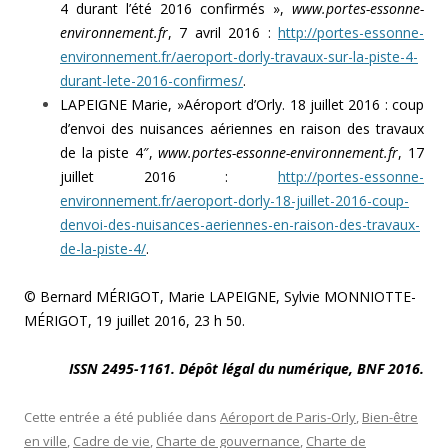
4 durant l’été 2016 confirmés »,
www.portes-essonne-
environnement.fr
, 7 avril 2016 :
http://portes-essonne-
environnement.fr/aeroport-dorly-travaux-sur-la-piste-4-
durant-lete-2016-confirmes/
.
LAPEIGNE Marie, »Aéroport d’Orly. 18 juillet 2016 : coup
d’envoi des nuisances aériennes en raison des travaux
de la piste 4″,
www.portes-essonne-environnement.fr
, 17
juillet 2016 :
http://portes-essonne-
environnement.fr/aeroport-dorly-18-juillet-2016-coup-
denvoi-des-nuisances-aeriennes-en-raison-des-travaux-
de-la-piste-4/
.
© Bernard MÉRIGOT, Marie LAPEIGNE, Sylvie MONNIOTTE-
MÉRIGOT, 19 juillet 2016, 23 h 50.
ISSN 2495-1161. Dépôt légal du numérique, BNF 2016.
Cette entrée a été publiée dans
Aéroport de Paris-Orly
,
Bien-être
en ville
,
Cadre de vie
,
Charte de gouvernance
,
Charte de