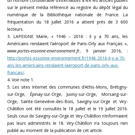
un nombre considérable d’internautes à lire les articles publiés
sur le présent média référencé au registre du dépôt légal du
numérique de la Bibliothèque nationale de France. La
fréquentation du 18 juillet 2016 a atteint près de 3 600
lecteurs.
3. LAPEIGNE Marie, « 1946 – 2016 : il y a 70 ans, les
Américains rendaient l’aéroport de Paris-Orly aux Français »,
www.portes-essonne-environnement.fr
, 9 janvier 2016, :
http://portes-essonne-environnement.fr/1946-2016-il-y-a-70-
ans-les-americains-rendaient-laeroport-de-paris-orly-aux-
francais/
.
4. Voir note 1.
5. Les sites Internet des communes d’Athis-Mons, Brétigny-
sur-Orge, Épinay-sur-Orge, Juvisy-sur-Orge, Morsang-sur-
Orge, Sainte-Geneviève-des-Bois, Savigny-sur-Orge et Viry-
Châtillon ont été consultés le 18 juillet et le 19 juillet 2016.
Seuls ceux de Savigny-sur-Orge et Viry-Châtillon n’informaient
pas leurs administrés le 18. Viry-Châtillon n’a toujours rien
publié au moment de la publication de cet article.