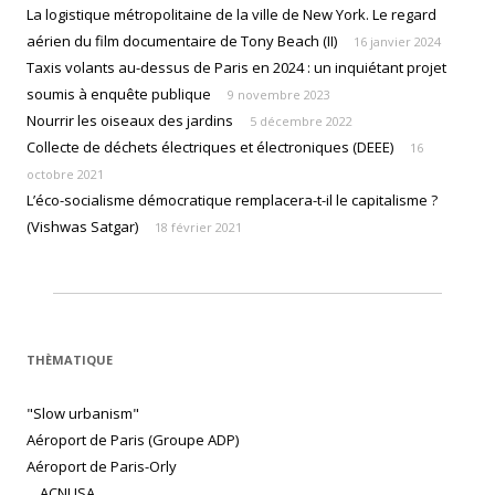
La logistique métropolitaine de la ville de New York. Le regard
aérien du film documentaire de Tony Beach (II)
16 janvier 2024
Taxis volants au-dessus de Paris en 2024 : un inquiétant projet
soumis à enquête publique
9 novembre 2023
Nourrir les oiseaux des jardins
5 décembre 2022
Collecte de déchets électriques et électroniques (DEEE)
16
octobre 2021
L’éco-socialisme démocratique remplacera-t-il le capitalisme ?
(Vishwas Satgar)
18 février 2021
THÈMATIQUE
"Slow urbanism"
Aéroport de Paris (Groupe ADP)
Aéroport de Paris-Orly
ACNUSA