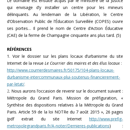
Le domaine est ensuite acquis par le ministère de la Justice
qui envisage d’y installer un centre pour les mineurs
délinquants. Au lendemain de la Libération, le Centre
d’Observation Public de l’Éducation Surveillée (COPES) ouvre
ses portes… Il prend le nom de Centre d’Action Éducative
(CAE) de la ferme de Champagne cinquante ans plus tard. (5)
RÉFÉRENCES
1. Voir le dossier sur les plans locaux d’urbanisme du site
Internet de la revue
Le Courrier des maires et des élus locaux
:
http://www.courrierdesmaires.fr/50175/104-plans-locaux-
durbanisme-intercommunaux-plui-soutenus-financierement-
par-letat/
.
2
. Nous aurons l’occasion de revenir sur le document suivant :
Métropole du Grand Paris. Mission de préfiguration, «
Synthèse des dispositions relatives à la Métropole du Grand
Paris. Article 59 de la loi NOTRe du 7 août 2015 », 26 pages
(pdf extrait du site Internet
http://www.prefig-
metropolegrandparis.fr/A-noter/Dernieres-publications
) :