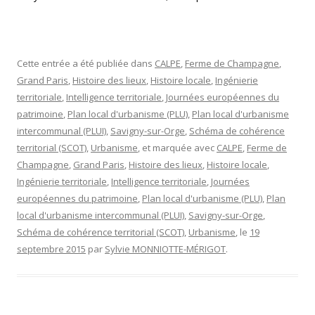
Cette entrée a été publiée dans
CALPE
,
Ferme de Champagne
,
Grand Paris
,
Histoire des lieux
,
Histoire locale
,
Ingénierie
territoriale
,
Intelligence territoriale
,
Journées européennes du
patrimoine
,
Plan local d'urbanisme (PLU)
,
Plan local d'urbanisme
intercommunal (PLUI)
,
Savigny-sur-Orge
,
Schéma de cohérence
territorial (SCOT)
,
Urbanisme
, et marquée avec
CALPE
,
Ferme de
Champagne
,
Grand Paris
,
Histoire des lieux
,
Histoire locale
,
Ingénierie territoriale
,
Intelligence territoriale
,
Journées
européennes du patrimoine
,
Plan local d'urbanisme (PLU)
,
Plan
local d'urbanisme intercommunal (PLUI)
,
Savigny-sur-Orge
,
Schéma de cohérence territorial (SCOT)
,
Urbanisme
, le
19
septembre 2015
par
Sylvie MONNIOTTE-MÉRIGOT
.