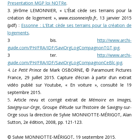
Presentation MGP loi NOTRe
.
3. Jérôme LEMONNIER, « L’État cède ses terrains pour la
création de logement »,
www.essonneinfo.fr
, 13 janvier 2015
(pdf) :
Essonne : L’Etat cède ses terrains pour la création de
logements
.
3 bis.
http://www.archi-
guide.com/PH/FRA/IDF/SaviOrgLogCompagnonTGT.jpg
.
3 ter.
http://www.archi-
guide.com/PH/FRA/IDF/SaviOrgLogCompagnonCeBlc.jpg
.
4
.
Le Petit Prince
de Mark OSBORNE, © Paramount Pictures
France, 29 juillet 2015. Capture d’écran à partir d’un extrait
vidéo publié sur Youtube, « En voiture », consulté le 19
septembre 2015.
5
. Article revu et corrigé extrait de
Mémoire en Images,
Savigny-sur-Orge
, Groupe d’étude sur l’histoire de Savigny-sur-
Orge sous la direction de Sylvie MONNIOTTE-MÉRIGOT, Alan
Sutton, 2e édition, 2008, pp. 121-123.
© Sylvie MONNIOTTE-MÉRIGOT, 19 septembre 2015.