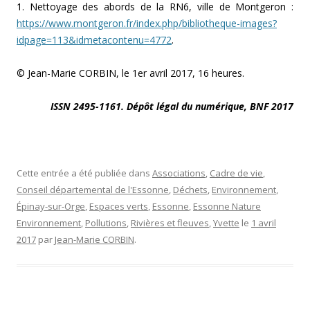
1. Nettoyage des abords de la RN6, ville de Montgeron :
https://www.montgeron.fr/index.php/bibliotheque-images?
idpage=113&idmetacontenu=4772
.
© Jean-Marie CORBIN, le 1er avril 2017, 16 heures.
ISSN 2495-1161. Dépôt légal du numérique, BNF 2017
Cette entrée a été publiée dans
Associations
,
Cadre de vie
,
Conseil départemental de l'Essonne
,
Déchets
,
Environnement
,
Épinay-sur-Orge
,
Espaces verts
,
Essonne
,
Essonne Nature
Environnement
,
Pollutions
,
Rivières et fleuves
,
Yvette
le
1 avril
2017
par
Jean-Marie CORBIN
.