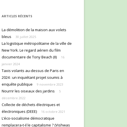
ARTICLES RÉCENTS
La démolition de la maison aux volets
bleus
30 juillet 2025
La logistique métropolitaine de la ville de
New York. Le regard aérien du film
documentaire de Tony Beach (II)
16
janvier 2024
Taxis volants au-dessus de Paris en
2024 : un inquiétant projet soumis à
enquête publique
9 novembre 2023
Nourrir les oiseaux des jardins
5
décembre 2022
Collecte de déchets électriques et
électroniques (DEEE)
16 octobre 2021
L’éco-socialisme démocratique
remplacera-t-il le capitalisme ? (Vishwas