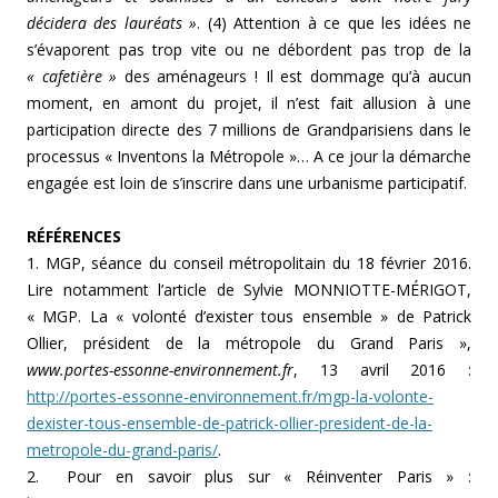
décidera des lauréats »
. (4) Attention à ce que les idées ne
s’évaporent pas trop vite ou ne débordent pas trop de la
« cafetière »
des aménageurs ! Il est dommage qu’à aucun
moment, en amont du projet, il n’est fait allusion à une
participation directe des 7 millions de Grandparisiens dans le
processus « Inventons la Métropole »… A ce jour la démarche
engagée est loin de s’inscrire dans une urbanisme participatif.
RÉFÉRENCES
1. MGP, séance du conseil métropolitain du 18 février 2016.
Lire notamment l’article de Sylvie MONNIOTTE-MÉRIGOT,
« MGP. La « volonté d’exister tous ensemble » de Patrick
Ollier, président de la métropole du Grand Paris »,
www.portes-essonne-environnement.fr
, 13 avril 2016 :
http://portes-essonne-environnement.fr/mgp-la-volonte-
dexister-tous-ensemble-de-patrick-ollier-president-de-la-
metropole-du-grand-paris/
.
2. Pour en savoir plus sur « Réinventer Paris » :