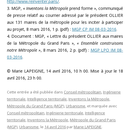
http://www.reinventer.paris/
.
3. MGP, «
Inventons la Métropole
prend forme », communiqué
de presse relatif au courrier adressé par le président OLLIER
aux 131 maires de la métropole pour les inciter à participer
au projet, 8 mars 2016, 1 p. (pdf) :
MGP CP IM 08-03-2016
.
4. Document : MGP, « Lettre du président OLLIER aux maires
de la Métropole du Grand Paris »,
« Ensemble construisons
notre Métropole »
, 8 mars 2016, 2 p. (pdf) :
MGP LPO IM 08-
03-2016
.
© Marie LAPEIGNE, 14 avril 2016, 10 h 00. Mise à jour le 18
avril 2016, 23 h 00.
Cette entrée a été publiée dans
Conseil métropolitain
,
Ingénierie
territoriale
,
Intelligence territoriale
,
Inventons la Métropole
,
Métropole du Grand Paris (MGP)
,
Urbanisme
, et marquée avec
Conseil métropolitain
,
Ingénierie territoriale
,
Intelligence
territoriale
,
Inventons la Métropole
,
Métropole du Grand Paris
(MGP)
,
Urbanisme
, le
14 avril 2016
par
Marie LAPEIGNE
.