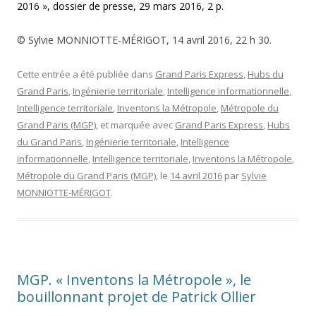
2016 », dossier de presse, 29 mars 2016, 2 p.
© Sylvie MONNIOTTE-MÉRIGOT, 14 avril 2016, 22 h 30.
Cette entrée a été publiée dans
Grand Paris Express
,
Hubs du
Grand Paris
,
Ingénierie territoriale
,
Intelligence informationnelle
,
Intelligence territoriale
,
Inventons la Métropole
,
Métropole du
Grand Paris (MGP)
, et marquée avec
Grand Paris Express
,
Hubs
du Grand Paris
,
Ingénierie territoriale
,
Intelligence
informationnelle
,
Intelligence territoriale
,
Inventons la Métropole
,
Métropole du Grand Paris (MGP)
, le
14 avril 2016
par
Sylvie
MONNIOTTE-MÉRIGOT
.
MGP. « Inventons la Métropole », le
bouillonnant projet de Patrick Ollier