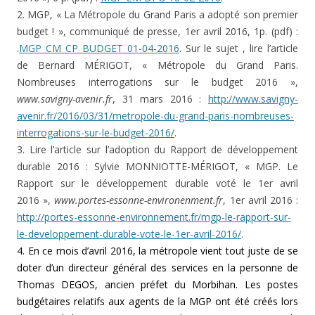
2. MGP, « La Métropole du Grand Paris a adopté son premier
budget ! », communiqué de presse, 1er avril 2016, 1p. (pdf) :
.
MGP CM CP BUDGET 01-04-2016
. Sur le sujet , lire l’article
de Bernard MÉRIGOT, « Métropole du Grand Paris.
Nombreuses interrogations sur le budget 2016 »,
www.savigny-avenir.fr
, 31 mars 2016 :
http://www.savigny-
avenir.fr/2016/03/31/metropole-du-grand-paris-nombreuses-
interrogations-sur-le-budget-2016/
.
3. Lire l’article sur l’adoption du Rapport de développement
durable 2016 : Sylvie MONNIOTTE-MÉRIGOT, « MGP. Le
Rapport sur le développement durable voté le 1er avril
2016 »,
www.portes-essonne-environenment.fr
, 1er avril 2016 :
http://portes-essonne-environnement.fr/mgp-le-rapport-sur-
le-developpement-durable-vote-le-1er-avril-2016/
.
4. En ce mois d’avril 2016, la métropole vient tout juste de se
doter d’un directeur général des services en la personne de
Thomas DEGOS, ancien préfet du Morbihan. Les postes
budgétaires relatifs aux agents de la MGP ont été créés lors