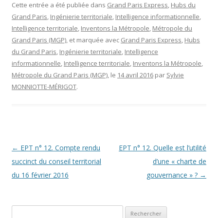
Cette entrée a été publiée dans
Grand Paris Express
,
Hubs du
Grand Paris
,
Ingénierie territoriale
,
Intelligence informationnelle
,
Intelligence territoriale
,
Inventons la Métropole
,
Métropole du
Grand Paris (MGP)
, et marquée avec
Grand Paris Express
,
Hubs
du Grand Paris
,
Ingénierie territoriale
,
Intelligence
informationnelle
,
Intelligence territoriale
,
Inventons la Métropole
,
Métropole du Grand Paris (MGP)
, le
14 avril 2016
par
Sylvie
MONNIOTTE-MÉRIGOT
.
Navigation des articles
←
EPT n° 12. Compte rendu
EPT n° 12. Quelle est l’utilité
succinct du conseil territorial
d’une « charte de
du 16 février 2016
gouvernance » ?
→
Rechercher :